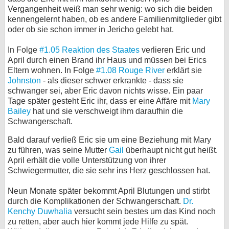
Vergangenheit weiß man sehr wenig: wo sich die beiden
bei X
kennengelernt haben, ob es andere Familienmitglieder gibt
oder ob sie schon immer in Jericho gelebt hat.
bei Facebook
In Folge
#1.05 Reaktion des Staates
verlieren Eric und
April durch einen Brand ihr Haus und müssen bei Erics
Kontakt
Eltern wohnen. In Folge
#1.08 Rouge River
erklärt sie
Johnston
- als dieser schwer erkrankte - dass sie
schwanger sei, aber Eric davon nichts wisse. Ein paar
Nutzungsbedingungen
Tage später gesteht Eric ihr, dass er eine Affäre mit
Mary
Bailey
hat und sie verschweigt ihm daraufhin die
Datenschutz
Schwangerschaft.
Cookie-Einstellungen
Bald darauf verließ Eric sie um eine Beziehung mit Mary
zu führen, was seine Mutter
Gail
überhaupt nicht gut heißt.
Impressum
April erhält die volle Unterstützung von ihrer
Schwiegermutter, die sie sehr ins Herz geschlossen hat.
Desktop-Ansicht
myFanbase
Neun Monate später bekommt April Blutungen und stirbt
durch die Komplikationen der Schwangerschaft.
Dr.
Kenchy Duwhalia
versucht sein bestes um das Kind noch
zu retten, aber auch hier kommt jede Hilfe zu spät.