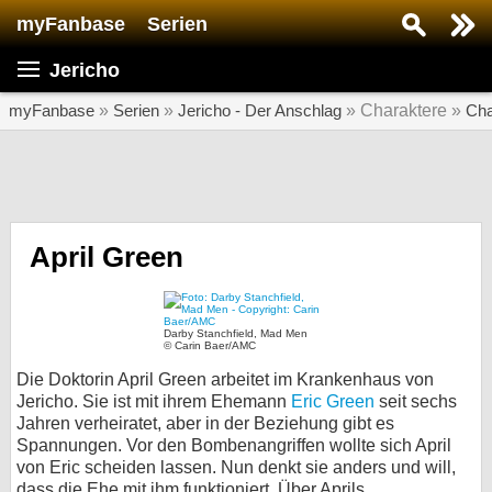
myFanbase
Serien
Serie suchen...
Jericho
Home
SERIEN
myFanbase
»
Serien
»
Jericho - Der Anschlag
» Charaktere »
Cha
Serien
Kolumnen
Interviews
April Green
Veranstaltungen
KULTUR
Darby Stanchfield, Mad Men
© Carin Baer/AMC
Specials
Die Doktorin April Green arbeitet im Krankenhaus von
SERVICE
Jericho. Sie ist mit ihrem Ehemann
Eric Green
seit sechs
Jahren verheiratet, aber in der Beziehung gibt es
Gewinnspiele
Spannungen. Vor den Bombenangriffen wollte sich April
von Eric scheiden lassen. Nun denkt sie anders und will,
Forum
dass die Ehe mit ihm funktioniert. Über Aprils