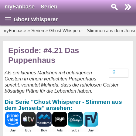
myFanbase
Serien
Serie suchen...
Ghost Whisperer
Home
SERIEN
myFanbase
»
Serien
»
Ghost Whisperer - Stimmen aus dem Jense
Serien
Episode: #4.21 Das
Kolumnen
Puppenhaus
Interviews
0
Als ein kleines Mädchen mit gefangenen
Geistern in einem verfluchten Puppenhaus
Veranstaltungen
spricht, vermutet Melinda, dass die ruhelosen Geister
KULTUR
bösartige Pläne für die Lebenden haben.
Specials
Die Serie "Ghost Whisperer - Stimmen aus
dem Jenseits" ansehen:
SERVICE
Gewinnspiele
Forum