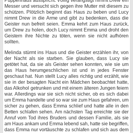
Puppenhaus ausspricht. Völlig verängstigt nimmt Drew ein
Messer und versucht sich gegen ihre Mutter mit diesem zu
schützen. Plötzlich beginnt das Haus zu beben und Lucy
nimmt Drew in die Arme und gibt zu bedenken, dass die
Geister nun befreit seien. Emma kehrt zum Haus zurück,
um Drew zu holen, doch Lucy nimmt Emma und droht den
Geistern ihre Nichte zu töten, wenn sie nicht aufhören
sollten.
Melinda stürmt ins Haus und die Geister erzählen ihr, von
der Nacht als sie starben. Sie glauben, dass Lucy sie
getötet hat, da sie als Geister sehen konnten, wie sie um
das Haus herumgeschlichen ist und in jedes Fenster
geschaut hat. Nun stellt Lucy alles richtig und erzählt, wie
sie in der besagten Nacht ein Mädchen beobachtet hatte,
das Alkohol getrunken und mit einem älteren Jungen feiern
war. Allerdings war sie sich nicht sicher, ob es sich dabei
um Emma handelte und so war sie zum Haus gefahren, um
sicher zu gehen, dass Emma schlief und hatte alle in den
Betten schlafen sehen. Am nächsten Tag erreichte sie der
Anruf vom Tod ihres Bruders und dessen Familie, als sie
am Haus ankam und Emma lebend sah, hatte sie begriffen,
dass Emma nur vortäuschte zu schlafen und sich aus dem