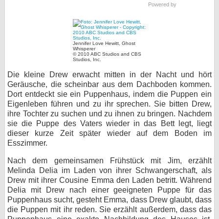
Powered by
bei X
bei Facebook
Jennifer Love Hewitt, Ghost
Whisperer
© 2010 ABC Studios and CBS
Studios, Inc.
Kontakt
Die kleine Drew erwacht mitten in der Nacht und hört
Geräusche, die scheinbar aus dem Dachboden kommen.
Nutzungsbedingungen
Dort entdeckt sie ein Puppenhaus, indem die Puppen ein
Eigenleben führen und zu ihr sprechen. Sie bitten Drew,
Datenschutz
ihre Tochter zu suchen und zu ihnen zu bringen. Nachdem
sie die Puppe des Vaters wieder in das Bett legt, liegt
Cookie-Einstellungen
dieser kurze Zeit später wieder auf dem Boden im
Esszimmer.
Impressum
Nach dem gemeinsamen Frühstück mit Jim, erzählt
Desktop-Ansicht
Melinda Delia im Laden von ihrer Schwangerschaft, als
myFanbase
Drew mit ihrer Cousine Emma den Laden betritt. Während
Delia mit Drew nach einer geeigneten Puppe für das
Puppenhaus sucht, gesteht Emma, dass Drew glaubt, dass
die Puppen mit ihr reden. Sie erzählt außerdem, dass das