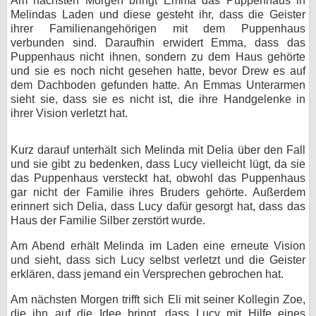
Am nächsten Morgen bringt Emma das Puppenhaus in
Melindas Laden und diese gesteht ihr, dass die Geister
ihrer Familienangehörigen mit dem Puppenhaus
verbunden sind. Daraufhin erwidert Emma, dass das
Puppenhaus nicht ihnen, sondern zu dem Haus gehörte
und sie es noch nicht gesehen hatte, bevor Drew es auf
dem Dachboden gefunden hatte. An Emmas Unterarmen
sieht sie, dass sie es nicht ist, die ihre Handgelenke in
ihrer Vision verletzt hat.
Kurz darauf unterhält sich Melinda mit Delia über den Fall
und sie gibt zu bedenken, dass Lucy vielleicht lügt, da sie
das Puppenhaus versteckt hat, obwohl das Puppenhaus
gar nicht der Familie ihres Bruders gehörte. Außerdem
erinnert sich Delia, dass Lucy dafür gesorgt hat, dass das
Haus der Familie Silber zerstört wurde.
Am Abend erhält Melinda im Laden eine erneute Vision
und sieht, dass sich Lucy selbst verletzt und die Geister
erklären, dass jemand ein Versprechen gebrochen hat.
Am nächsten Morgen trifft sich Eli mit seiner Kollegin Zoe,
die ihn auf die Idee bringt, dass Lucy mit Hilfe eines