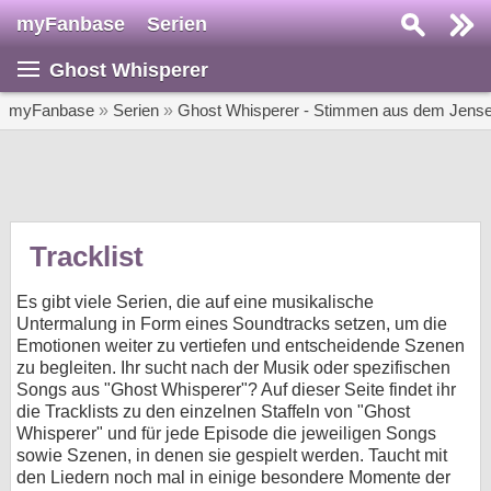
myFanbase
Serien
Serie suchen...
Ghost Whisperer
Home
SERIEN
myFanbase
»
Serien
»
Ghost Whisperer - Stimmen aus dem Jense
Serien
Kolumnen
Interviews
Tracklist
Veranstaltungen
Es gibt viele Serien, die auf eine musikalische
KULTUR
Untermalung in Form eines Soundtracks setzen, um die
Emotionen weiter zu vertiefen und entscheidende Szenen
Specials
zu begleiten. Ihr sucht nach der Musik oder spezifischen
Songs aus "Ghost Whisperer"? Auf dieser Seite findet ihr
SERVICE
die Tracklists zu den einzelnen Staffeln von "Ghost
Gewinnspiele
Whisperer" und für jede Episode die jeweiligen Songs
sowie Szenen, in denen sie gespielt werden. Taucht mit
Forum
den Liedern noch mal in einige besondere Momente der