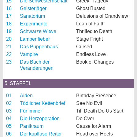
15
Die Schwesternschaft
Greek Tragedy
16
Geisterjäger
Ghost Busted
17
Sanatorium
Delusions of Grandview
18
Experimente
Leap of Faith
19
Schwarze Witwe
Thrilled to Death
20
Lampenfieber
Stage Fright
21
Das Puppenhaus
Cursed
22
Vampire
Endless Love
23
Das Buch der
Book of Changes
Veränderungen
5. STAFFEL
01
Aiden
Birthday Presence
02
Tödlicher Kettenbrief
See No Evil
03
Für immer
Till Death Do Us Start
04
Die Herzoperation
Do Over
05
Panikraum
Cause for Alarm
06
Der kopflose Reiter
Head over Heels