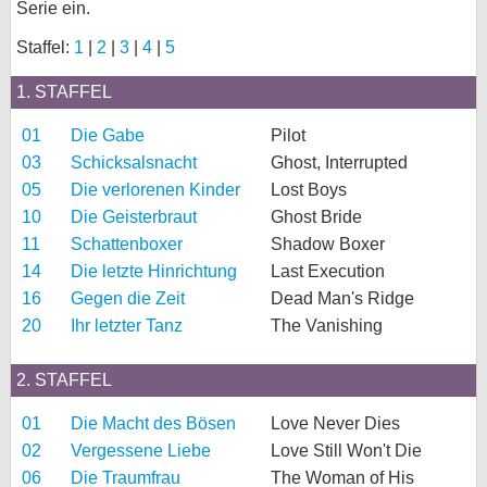
Serie ein.
bei X
Staffel:
1
|
2
|
3
|
4
|
5
bei Facebook
1. STAFFEL
01
Die Gabe
Pilot
Kontakt
03
Schicksalsnacht
Ghost, Interrupted
05
Die verlorenen Kinder
Lost Boys
Nutzungsbedingungen
10
Die Geisterbraut
Ghost Bride
Datenschutz
11
Schattenboxer
Shadow Boxer
14
Die letzte Hinrichtung
Last Execution
Cookie-Einstellungen
16
Gegen die Zeit
Dead Man's Ridge
20
Ihr letzter Tanz
The Vanishing
Impressum
Desktop-Ansicht
2. STAFFEL
myFanbase
01
Die Macht des Bösen
Love Never Dies
02
Vergessene Liebe
Love Still Won't Die
06
Die Traumfrau
The Woman of His