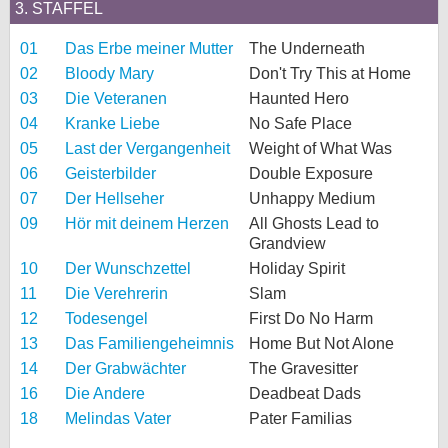
3. STAFFEL
01
Das Erbe meiner Mutter
The Underneath
02
Bloody Mary
Don't Try This at Home
03
Die Veteranen
Haunted Hero
04
Kranke Liebe
No Safe Place
05
Last der Vergangenheit
Weight of What Was
06
Geisterbilder
Double Exposure
07
Der Hellseher
Unhappy Medium
09
Hör mit deinem Herzen
All Ghosts Lead to
Grandview
10
Der Wunschzettel
Holiday Spirit
11
Die Verehrerin
Slam
12
Todesengel
First Do No Harm
13
Das Familiengeheimnis
Home But Not Alone
14
Der Grabwächter
The Gravesitter
16
Die Andere
Deadbeat Dads
18
Melindas Vater
Pater Familias