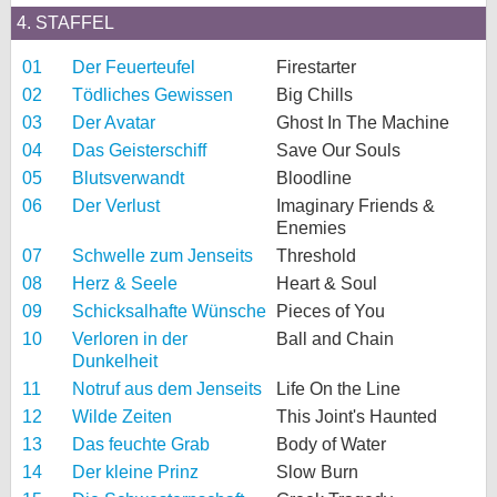
4. STAFFEL
01
Der Feuerteufel
Firestarter
02
Tödliches Gewissen
Big Chills
03
Der Avatar
Ghost In The Machine
04
Das Geisterschiff
Save Our Souls
05
Blutsverwandt
Bloodline
06
Der Verlust
Imaginary Friends &
Enemies
07
Schwelle zum Jenseits
Threshold
08
Herz & Seele
Heart & Soul
09
Schicksalhafte Wünsche
Pieces of You
10
Verloren in der
Ball and Chain
Dunkelheit
11
Notruf aus dem Jenseits
Life On the Line
12
Wilde Zeiten
This Joint's Haunted
13
Das feuchte Grab
Body of Water
14
Der kleine Prinz
Slow Burn