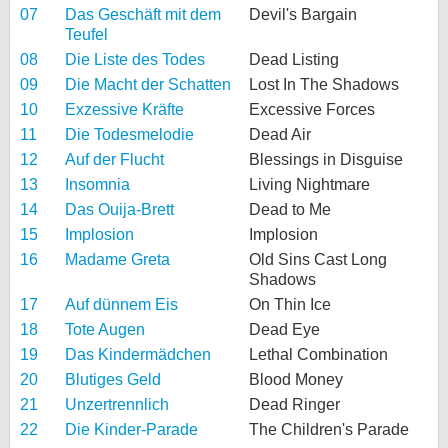
07
Das Geschäft mit dem
Devil's Bargain
Teufel
08
Die Liste des Todes
Dead Listing
09
Die Macht der Schatten
Lost In The Shadows
10
Exzessive Kräfte
Excessive Forces
11
Die Todesmelodie
Dead Air
12
Auf der Flucht
Blessings in Disguise
13
Insomnia
Living Nightmare
14
Das Ouija-Brett
Dead to Me
15
Implosion
Implosion
16
Madame Greta
Old Sins Cast Long
Shadows
17
Auf dünnem Eis
On Thin Ice
18
Tote Augen
Dead Eye
19
Das Kindermädchen
Lethal Combination
20
Blutiges Geld
Blood Money
21
Unzertrennlich
Dead Ringer
22
Die Kinder-Parade
The Children's Parade