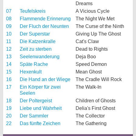
Dreams
07
Teufelskreis
A Vicious Cycle
08
Flammende Erinnerung
The Night We Met
09
Der Fluch der Neunten
The Curse of the Ninth
10
Der Superstar
Giving Up The Ghost
11
Die Katzenkralle
Cat's Claw
12
Zeit zu sterben
Dead to Rights
13
Seelenwanderung
Deja Boo
14
Späte Rache
Speed Demon
15
Hexenkult
Mean Ghost
16
Die Hand an der Wiege
The Cradle Will Rock
17
Ein Körper für zwei
The Walk-In
Seelen
18
Der Poltergeist
Children of Ghosts
19
Liebe und Wahrheit
Delia's First Ghost
20
Der Sammler
The Collector
22
Das fünfte Zeichen
The Gathering