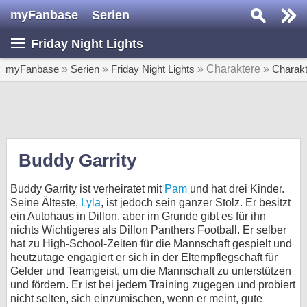
myFanbase
Serien
Serie suchen...
Friday Night Lights
Home
SERIEN
myFanbase
»
Serien
»
Friday Night Lights
» Charaktere »
Charak
Serien
Kolumnen
Interviews
Buddy Garrity
Veranstaltungen
Buddy Garrity ist verheiratet mit
Pam
und hat drei Kinder.
KULTUR
Seine Älteste,
Lyla
, ist jedoch sein ganzer Stolz. Er besitzt
ein Autohaus in Dillon, aber im Grunde gibt es für ihn
Specials
nichts Wichtigeres als Dillon Panthers Football. Er selber
hat zu High-School-Zeiten für die Mannschaft gespielt und
SERVICE
heutzutage engagiert er sich in der Elternpflegschaft für
Gewinnspiele
Gelder und Teamgeist, um die Mannschaft zu unterstützen
und fördern. Er ist bei jedem Training zugegen und probiert
Forum
nicht selten, sich einzumischen, wenn er meint, gute