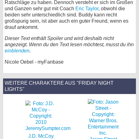
Ratschläge zu haben. Dennoch versteht er sich im Großen
und Ganzen sehr gut mit Coach
bei X
Eric Taylor
, obwohl die
beiden sehr unterschiedlich sind. Buddy kann recht
großspurig sein, ist aber auch ein guter Freund, wenn es
bei Facebook
drauf ankommt.
Dieser Text enthält Spoiler und wird deshalb nicht
Kontakt
angezeigt. Wenn du den Text lesen möchtest, musst du ihn
einblenden
.
Nutzungsbedingungen
Nicole Oebel - myFanbase
Datenschutz
Cookie-Einstellungen
WEITERE CHARAKTERE AUS "FRIDAY NIGHT
LIGHTS"
Impressum
Desktop-Ansicht
myFanbase
J.D. McCoy