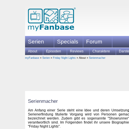
Serien
Specials
Forum
About
Episoden
Reviews
Charaktere
Darste
myFanbase
»
Serien
»
Friday Night Lights
» About »
Serienmacher
Serienmacher
Am Anfang einer Serie steht eine Idee und deren Umsetzung
Serienerfindung titulierte Vorgang wird von Personen gemach
bezeichnet werden. Zudem gibt es sogenannte "Showrunner",
verantwortlich sind. Im Folgenden findet ihr unsere Biograp
"Friday Night Lights".