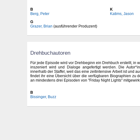
B
K
Berg, Peter
Katims, Jason
G
Grazer, Brian
(ausführender Produzent)
Drehbuchautoren
Für jede Episode wird vor Drehbeginn ein Drehbuch erstellt, in w
inszeniert wird und Dialoge angefertigt werden. Die Autor*
innerhalb der Staffel, weil das eine zeitintensive Arbeit ist und 
findet ihr eine Übersicht über die verfügbaren Biographien zu 
an mindestens drei Episoden von "Friday Night Lights" mitgewirk
B
Bissinger, Buzz