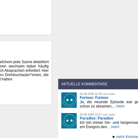
elchem jede Szene detailliert
innen wechseln dabei häufig
auch Absprachen erfordert. Hier
den Drehbuchautor*innen, die
t haben.
AKTUELLE KOMMENTARE
04.08.2026 10:29 von Lena
Furious: Furious
Ja, die neueste Episode war ge
schon zu streamen,...
mehr
04.08.2026 10:27 von Lena
Paradise: Paradise
Ich bin immer hin- und hergeriss
ein Ereignis den...
mehr
mehr Komme