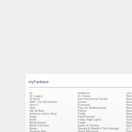
myFanbase
24
Dollhouse
Lost
24: Legacy
Dr. House
Mad
30 Rock
Eine himmlische Familie
Mani
4400 - Die Rückkehrer
Eureka
Marv
Akte X
Everwood
Marv
Alias
Fear the Walking Dead
Marv
Ally McBeal
Felicity
Marv
American Horror Story
Firefly
Marv
Angel
FlashForward
Mode
Arrow
Friday Night Lights
Nash
Being Human
Fringe
New 
Better Call Saul
Game of Thrones
Nip/
Bones
Georgie & Mandy's First Marriage
O.C.
Breaking Bad
Ghost Whisperer
Octo