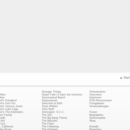
▲ Nac
Stranger Things
Serienlexikon
 Men
Stuart Fails to Save the Universe
Interviews
fest
Summerland Beach
Kolumnen
el's Daredevil
Supernatural
DVD-Rezensionen
el's Iron Fist
Switched at Birth
Fotogalerien
el's Jessica Jones
Taras Welten
Veranstaltungen
el's Luke Cage
Teen Wolf
el's The Defenders
Terminator: S.C.C.
Forum
rn Family
The 100
Biographien
ville
The Big Bang Theory
Gewinnspiele
Girl
The Blacklist
Shop
Tuck
The Flash
, California
The Following
Kontakt
ber Road
The Originals
Bewerben