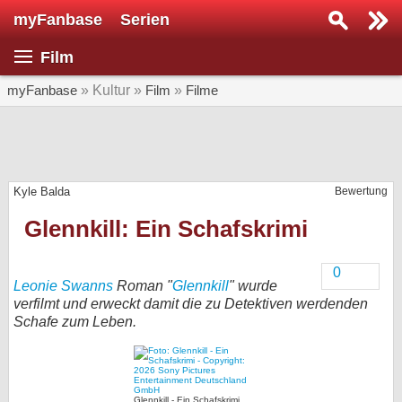
myFanbase
Serien
Serie suchen...
Film
Home
SERIEN
myFanbase
» Kultur »
Film
»
Filme
Serien
Kolumnen
Kyle Balda
Bewertung
Interviews
Glennkill: Ein Schafskrimi
Veranstaltungen
KULTUR
0
Leonie Swanns
Roman "
Glennkill
" wurde
Specials
verfilmt und erweckt damit die zu Detektiven werdenden
Schafe zum Leben.
SERVICE
Gewinnspiele
Forum
Glennkill - Ein Schafskrimi