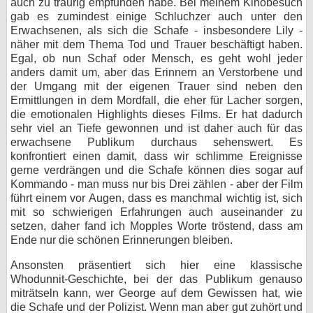
auch zu traurig empfunden habe. Bei meinem Kinobesuch
gab es zumindest einige Schluchzer auch unter den
Erwachsenen, als sich die Schafe - insbesondere Lily -
näher mit dem Thema Tod und Trauer beschäftigt haben.
Egal, ob nun Schaf oder Mensch, es geht wohl jeder
anders damit um, aber das Erinnern an Verstorbene und
der Umgang mit der eigenen Trauer sind neben den
Ermittlungen in dem Mordfall, die eher für Lacher sorgen,
die emotionalen Highlights dieses Films. Er hat dadurch
sehr viel an Tiefe gewonnen und ist daher auch für das
erwachsene Publikum durchaus sehenswert. Es
konfrontiert einen damit, dass wir schlimme Ereignisse
gerne verdrängen und die Schafe können dies sogar auf
Kommando - man muss nur bis Drei zählen - aber der Film
führt einem vor Augen, dass es manchmal wichtig ist, sich
mit so schwierigen Erfahrungen auch auseinander zu
setzen, daher fand ich Mopples Worte tröstend, dass am
Ende nur die schönen Erinnerungen bleiben.
Ansonsten präsentiert sich hier eine klassische
Whodunnit-Geschichte, bei der das Publikum genauso
miträtseln kann, wer George auf dem Gewissen hat, wie
die Schafe und der Polizist. Wenn man aber gut zuhört und