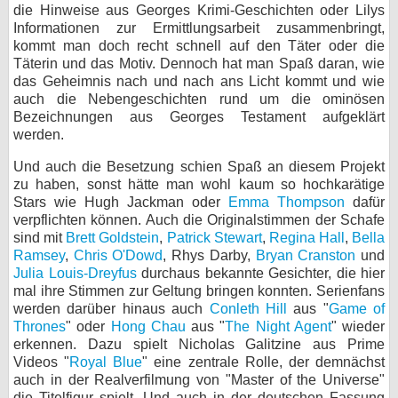
die Hinweise aus Georges Krimi-Geschichten oder Lilys
Informationen zur Ermittlungsarbeit zusammenbringt,
kommt man doch recht schnell auf den Täter oder die
Täterin und das Motiv. Dennoch hat man Spaß daran, wie
das Geheimnis nach und nach ans Licht kommt und wie
auch die Nebengeschichten rund um die ominösen
Bezeichnungen aus Georges Testament aufgeklärt
werden.
Und auch die Besetzung schien Spaß an diesem Projekt
zu haben, sonst hätte man wohl kaum so hochkarätige
Stars wie Hugh Jackman oder
Emma Thompson
dafür
verpflichten können. Auch die Originalstimmen der Schafe
sind mit
Brett Goldstein
,
Patrick Stewart
,
Regina Hall
,
Bella
Ramsey
,
Chris O'Dowd
, Rhys Darby,
Bryan Cranston
und
Julia Louis-Dreyfus
durchaus bekannte Gesichter, die hier
mal ihre Stimmen zur Geltung bringen konnten. Serienfans
werden darüber hinaus auch
Conleth Hill
aus "
Game of
Thrones
" oder
Hong Chau
aus "
The Night Agent
" wieder
erkennen. Dazu spielt Nicholas Galitzine aus Prime
Videos "
Royal Blue
" eine zentrale Rolle, der demnächst
auch in der Realverfilmung von "Master of the Universe"
die Titelfigur spielt. Und auch in der deutschen Fassung