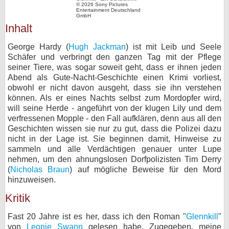
© 2026 Sony Pictures
Entertainment Deutschland
bei X
GmbH
Inhalt
bei Facebook
George Hardy (
Hugh Jackman
) ist mit Leib und Seele
Schäfer und verbringt den ganzen Tag mit der Pflege
seiner Tiere, was sogar soweit geht, dass er ihnen jeden
Kontakt
Abend als Gute-Nacht-Geschichte einen Krimi vorliest,
obwohl er nicht davon ausgeht, dass sie ihn verstehen
Nutzungsbedingungen
können. Als er eines Nachts selbst zum Mordopfer wird,
will seine Herde - angeführt von der klugen Lily und dem
Datenschutz
verfressenen Mopple - den Fall aufklären, denn aus all den
Geschichten wissen sie nur zu gut, dass die Polizei dazu
Cookie-Einstellungen
nicht in der Lage ist. Sie beginnen damit, Hinweise zu
sammeln und alle Verdächtigen genauer unter Lupe
Impressum
nehmen, um den ahnungslosen Dorfpolizisten Tim Derry
(
Nicholas Braun
) auf mögliche Beweise für den Mord
Desktop-Ansicht
hinzuweisen.
myFanbase
Kritik
Fast 20 Jahre ist es her, dass ich den Roman "
Glennkill
"
von
Leonie Swann
gelesen habe. Zugegeben, meine