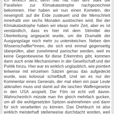
ich wirklich sehr, denn hier hat man sehr stark die
Parallelen zur Klimakatastrophe nachgezeichnet
bekommen. Hier haben wir nun einen Kometen, der
riesengroß auf die Erde zusteuert und die Menschheit
innerhalb von sechs Monaten auslöschen wird. Bei der
Klimakatastrophe haben wir etwas mehr Zeit, aber es ist
verständlich, dass es hier mit dem Stilmittel der
Übertreibung angepackt wurde, um die Dramatik der
Ausgangslage noch mehr zu unterstreichen. Neben den
Wissenschaftler*innen, die sich erst einmal gegenseitig
überprüfen, aber zunehmend panischer werden, weil es
keine Gegenbeweise für diese Erkenntnis gibt, kommen
dann auch erste Mechanismen in der Gesellschaft und der
Politik hinzu. Hier war es wirklich unglaublich, wie pointiert
teilweise mit einzelnen Sätzen genau das aufgedeckt
wurde, was kolossal schiefläuft. Und sei es nur der
Kommentar eines Generals, der mal eben ein paar Leute
abknallen muss und damit auf die laschen Waffengesetze
in den USA anspielt. Der Film ist echt voll davon.
Wahrscheinlich müsste man ihn gleich mehrfach gucken,
um all die wohlgesetzten Spitzen wahrnehmen und dann
für sich verarbeiten zu können. Das Drehbuch ist also
wirklich meisterhaft stellenweise durchdacht worden, weil