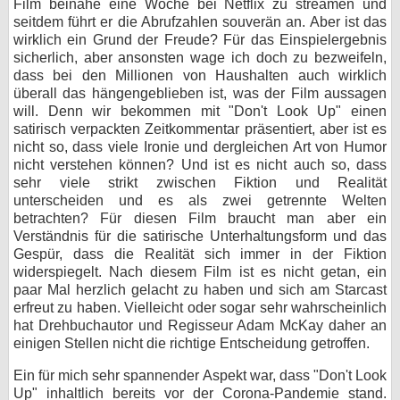
Film beinahe eine Woche bei Netflix zu streamen und
seitdem führt er die Abrufzahlen souverän an. Aber ist das
wirklich ein Grund der Freude? Für das Einspielergebnis
sicherlich, aber ansonsten wage ich doch zu bezweifeln,
dass bei den Millionen von Haushalten auch wirklich
überall das hängengeblieben ist, was der Film aussagen
will. Denn wir bekommen mit "Don't Look Up" einen
satirisch verpackten Zeitkommentar präsentiert, aber ist es
nicht so, dass viele Ironie und dergleichen Art von Humor
nicht verstehen können? Und ist es nicht auch so, dass
sehr viele strikt zwischen Fiktion und Realität
unterscheiden und es als zwei getrennte Welten
betrachten? Für diesen Film braucht man aber ein
Verständnis für die satirische Unterhaltungsform und das
Gespür, dass die Realität sich immer in der Fiktion
widerspiegelt. Nach diesem Film ist es nicht getan, ein
paar Mal herzlich gelacht zu haben und sich am Starcast
erfreut zu haben. Vielleicht oder sogar sehr wahrscheinlich
hat Drehbuchautor und Regisseur Adam McKay daher an
einigen Stellen nicht die richtige Entscheidung getroffen.
Ein für mich sehr spannender Aspekt war, dass "Don't Look
Up" inhaltlich bereits vor der Corona-Pandemie stand.