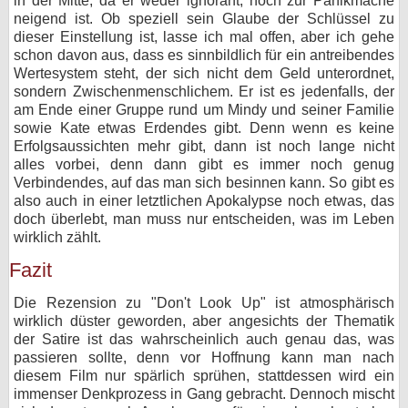
in der Mitte, da er weder ignorant, noch zur Panikmache
neigend ist. Ob speziell sein Glaube der Schlüssel zu
dieser Einstellung ist, lasse ich mal offen, aber ich gehe
schon davon aus, dass es sinnbildlich für ein antreibendes
Wertesystem steht, der sich nicht dem Geld unterordnet,
sondern Zwischenmenschlichem. Er ist es jedenfalls, der
am Ende einer Gruppe rund um Mindy und seiner Familie
sowie Kate etwas Erdendes gibt. Denn wenn es keine
Erfolgsaussichten mehr gibt, dann ist noch lange nicht
alles vorbei, denn dann gibt es immer noch genug
Verbindendes, auf das man sich besinnen kann. So gibt es
also auch in einer letztlichen Apokalypse noch etwas, das
doch überlebt, man muss nur entscheiden, was im Leben
wirklich zählt.
Fazit
Die Rezension zu "Don't Look Up" ist atmosphärisch
wirklich düster geworden, aber angesichts der Thematik
der Satire ist das wahrscheinlich auch genau das, was
passieren sollte, denn vor Hoffnung kann man nach
diesem Film nur spärlich sprühen, stattdessen wird ein
immenser Denkprozess in Gang gebracht. Dennoch mischt