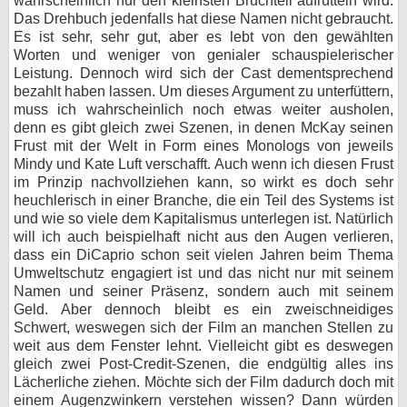
wahrscheinlich nur den kleinsten Bruchteil aufrütteln wird.
Das Drehbuch jedenfalls hat diese Namen nicht gebraucht.
Es ist sehr, sehr gut, aber es lebt von den gewählten
Worten und weniger von genialer schauspielerischer
Leistung. Dennoch wird sich der Cast dementsprechend
bezahlt haben lassen. Um dieses Argument zu unterfüttern,
muss ich wahrscheinlich noch etwas weiter ausholen,
denn es gibt gleich zwei Szenen, in denen McKay seinen
Frust mit der Welt in Form eines Monologs von jeweils
Mindy und Kate Luft verschafft. Auch wenn ich diesen Frust
im Prinzip nachvollziehen kann, so wirkt es doch sehr
heuchlerisch in einer Branche, die ein Teil des Systems ist
und wie so viele dem Kapitalismus unterlegen ist. Natürlich
will ich auch beispielhaft nicht aus den Augen verlieren,
dass ein DiCaprio schon seit vielen Jahren beim Thema
Umweltschutz engagiert ist und das nicht nur mit seinem
Namen und seiner Präsenz, sondern auch mit seinem
Geld. Aber dennoch bleibt es ein zweischneidiges
Schwert, weswegen sich der Film an manchen Stellen zu
weit aus dem Fenster lehnt. Vielleicht gibt es deswegen
gleich zwei Post-Credit-Szenen, die endgültig alles ins
Lächerliche ziehen. Möchte sich der Film dadurch doch mit
einem Augenzwinkern verstehen wissen? Dann würden