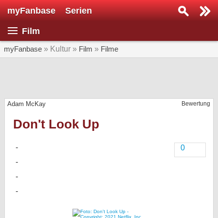
myFanbase
Serien
Serie suchen...
Film
Home
SERIEN
myFanbase
» Kultur »
Film
»
Filme
Serien
Kolumnen
Adam McKay
Bewertung
Interviews
Don't Look Up
Veranstaltungen
KULTUR
0
Specials
SERVICE
Gewinnspiele
Forum