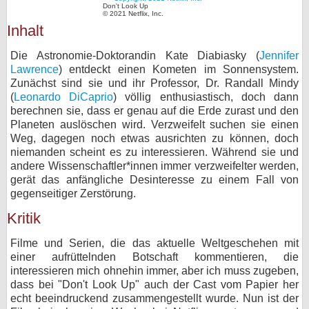
Don't Look Up
© 2021 Netflix, Inc.
bei X
Inhalt
bei Facebook
Die Astronomie-Doktorandin Kate Diabiasky (
Jennifer
Lawrence
) entdeckt einen Kometen im Sonnensystem.
Zunächst sind sie und ihr Professor, Dr. Randall Mindy
Kontakt
(
Leonardo DiCaprio
) völlig enthusiastisch, doch dann
berechnen sie, dass er genau auf die Erde zurast und den
Nutzungsbedingungen
Planeten auslöschen wird. Verzweifelt suchen sie einen
Weg, dagegen noch etwas ausrichten zu können, doch
niemanden scheint es zu interessieren. Während sie und
Datenschutz
andere Wissenschaftler*innen immer verzweifelter werden,
gerät das anfängliche Desinteresse zu einem Fall von
Cookie-Einstellungen
gegenseitiger Zerstörung.
Impressum
Kritik
Desktop-Ansicht
Filme und Serien, die das aktuelle Weltgeschehen mit
myFanbase
einer aufrüttelnden Botschaft kommentieren, die
interessieren mich ohnehin immer, aber ich muss zugeben,
dass bei "Don't Look Up" auch der Cast vom Papier her
echt beeindruckend zusammengestellt wurde. Nun ist der