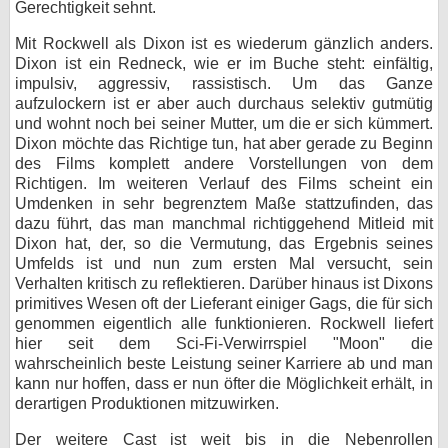
Gerechtigkeit sehnt.
Mit Rockwell als Dixon ist es wiederum gänzlich anders.
Dixon ist ein Redneck, wie er im Buche steht: einfältig,
impulsiv, aggressiv, rassistisch. Um das Ganze
aufzulockern ist er aber auch durchaus selektiv gutmütig
und wohnt noch bei seiner Mutter, um die er sich kümmert.
Dixon möchte das Richtige tun, hat aber gerade zu Beginn
des Films komplett andere Vorstellungen von dem
Richtigen. Im weiteren Verlauf des Films scheint ein
Umdenken in sehr begrenztem Maße stattzufinden, das
dazu führt, das man manchmal richtiggehend Mitleid mit
Dixon hat, der, so die Vermutung, das Ergebnis seines
Umfelds ist und nun zum ersten Mal versucht, sein
Verhalten kritisch zu reflektieren. Darüber hinaus ist Dixons
primitives Wesen oft der Lieferant einiger Gags, die für sich
genommen eigentlich alle funktionieren. Rockwell liefert
hier seit dem Sci-Fi-Verwirrspiel "Moon" die
wahrscheinlich beste Leistung seiner Karriere ab und man
kann nur hoffen, dass er nun öfter die Möglichkeit erhält, in
derartigen Produktionen mitzuwirken.
Der weitere Cast ist weit bis in die Nebenrollen