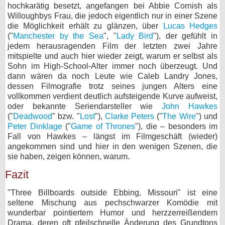
hochkarätig besetzt, angefangen bei Abbie Cornish als
Willoughbys Frau, die jedoch eigentlich nur in einer Szene
die Möglichkeit erhält zu glänzen, über
Lucas Hedges
("
Manchester by the Sea
", "
Lady Bird
"), der gefühlt in
jedem herausragenden Film der letzten zwei Jahre
mitspielte und auch hier wieder zeigt, warum er selbst als
Sohn im High-School-Alter immer noch überzeugt. Und
dann wären da noch Leute wie Caleb Landry Jones,
dessen Filmografie trotz seines jungen Alters eine
vollkommen verdient deutlich aufsteigende Kurve aufweist,
oder bekannte Seriendarsteller wie
John Hawkes
("
Deadwood
" bzw. "
Lost
"),
Clarke Peters
("
The Wire
") und
Peter Dinklage
("
Game of Thrones
"), die – besonders im
Fall von Hawkes – längst im Filmgeschäft (wieder)
angekommen sind und hier in den wenigen Szenen, die
sie haben, zeigen können, warum.
Fazit
"Three Billboards outside Ebbing, Missouri" ist eine
seltene Mischung aus pechschwarzer Komödie mit
wunderbar pointiertem Humor und herzzerreißendem
Drama, deren oft pfeilschnelle Änderung des Grundtons