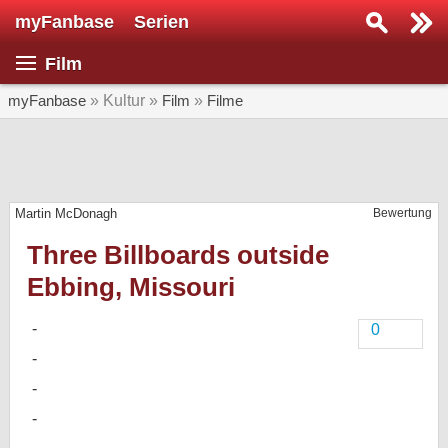
myFanbase
Serien
Serie suchen...
Film
Home
SERIEN
myFanbase
» Kultur »
Film
»
Filme
Serien
Kolumnen
Martin McDonagh
Bewertung
Interviews
Three Billboards outside
Veranstaltungen
Ebbing, Missouri
KULTUR
Specials
0
SERVICE
Gewinnspiele
Forum