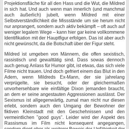
Projektionsfläche für all den Hass und die Wut, die Mildred
in sich hat. Und auch wenn man innerlich (und manchmal
auch äußerlich) jubelt, wenn Mildred mit einer
Selbstverständlichkeit die Missstände um sie herum nicht
nur anprangert, sondern auch aktiv bekämpft – oft auch auf
weniger legalem Wege – kann hier gar keine vollkommene
Identifikation mit der Hauptfigur erfolgen. Das ist aber auch
nicht gewünscht, da die Botschaft über der Figur steht.
Mildred ist umgeben von Männern, die offen sexistisch,
rassistisch und gewalttätig sind. Dass sowas dennoch
auch genug Anlass für Humor gibt, ist etwas, das sich viele
Filme nicht trauen. Und doch gefriert einem das Blut in den
Adern, wenn Mildreds Ex-Mann, der sie jahrelang
verprügelte, sie besucht, oder der gleichermaßen
unvorhersehbare wie einfältige Dixon jemanden braucht,
an dem er seine angestauten Aggressionen auslässt. Der
Sexismus ist allgegenwärtig, zumal man nicht nur diesen
erlebt, sondern auch den Umgang der Bewohner der
fiktiven Kleinstadt mit den Geschehnissen und den
vermeintlichen "good guys". Leider wird der Aspekt des
Rassismus im Film nicht konsequent angegangen,
sondern dient eher als weiterer Beweis der Unfähigkeit der