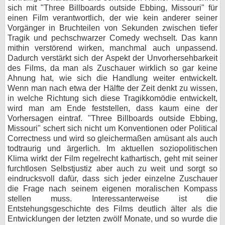
sich mit "Three Billboards outside Ebbing, Missouri" für
einen Film verantwortlich, der wie kein anderer seiner
Vorgänger in Bruchteilen von Sekunden zwischen tiefer
Tragik und pechschwarzer Comedy wechselt. Das kann
mithin verstörend wirken, manchmal auch unpassend.
Dadurch verstärkt sich der Aspekt der Unvorhersehbarkeit
des Films, da man als Zuschauer wirklich so gar keine
Ahnung hat, wie sich die Handlung weiter entwickelt.
Wenn man nach etwa der Hälfte der Zeit denkt zu wissen,
in welche Richtung sich diese Tragikkomödie entwickelt,
wird man am Ende feststellen, dass kaum eine der
Vorhersagen eintraf. "Three Billboards outside Ebbing,
Missouri" schert sich nicht um Konventionen oder Political
Correctness und wird so gleichermaßen amüsant als auch
todtraurig und ärgerlich. Im aktuellen soziopolitischen
Klima wirkt der Film regelrecht kathartisch, geht mit seiner
furchtlosen Selbstjustiz aber auch zu weit und sorgt so
eindrucksvoll dafür, dass sich jeder einzelne Zuschauer
die Frage nach seinem eigenen moralischen Kompass
stellen muss. Interessanterweise ist die
Entstehungsgeschichte des Films deutlich älter als die
Entwicklungen der letzten zwölf Monate, und so wurde die