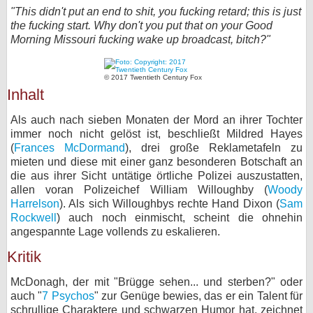
"This didn't put an end to shit, you fucking retard; this is just
bei X
the fucking start. Why don't you put that on your Good
Morning Missouri fucking wake up broadcast, bitch?"
bei Facebook
© 2017 Twentieth Century Fox
Inhalt
Kontakt
Als auch nach sieben Monaten der Mord an ihrer Tochter
Nutzungsbedingungen
immer noch nicht gelöst ist, beschließt Mildred Hayes
(
Frances McDormand
), drei große Reklametafeln zu
Datenschutz
mieten und diese mit einer ganz besonderen Botschaft an
die aus ihrer Sicht untätige örtliche Polizei auszustatten,
Cookie-Einstellungen
allen voran Polizeichef William Willoughby (
Woody
Harrelson
). Als sich Willoughbys rechte Hand Dixon (
Sam
Impressum
Rockwell
) auch noch einmischt, scheint die ohnehin
angespannte Lage vollends zu eskalieren.
Desktop-Ansicht
Kritik
myFanbase
McDonagh, der mit "Brügge sehen... und sterben?" oder
auch "
7 Psychos
" zur Genüge bewies, das er ein Talent für
schrullige Charaktere und schwarzen Humor hat, zeichnet