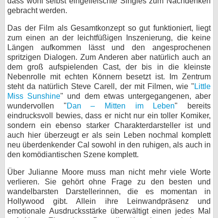
dass wohl selbst eingefleischte Singles zum Nachdenken
gebracht werden.
Das der Film als Gesamtkonzept so gut funktioniert, liegt
zum einen an der leichtfüßigen Inszenierung, die keine
Längen aufkommen lässt und den angesprochenen
spritzigen Dialogen. Zum Anderen aber natürlich auch an
dem groß aufspielenden Cast, der bis in die kleinste
Nebenrolle mit echten Könnern besetzt ist. Im Zentrum
steht da natürlich Steve Carell, der mit Filmen, wie "
Little
Miss Sunshine
" und dem etwas untergegangenen, aber
wundervollen "
Dan – Mitten im Leben
" bereits
eindrucksvoll bewies, dass er nicht nur ein toller Komiker,
sondern ein ebenso starker Charakterdarsteller ist und
auch hier überzeugt er als sein Leben nochmal komplett
neu überdenkender Cal sowohl in den ruhigen, als auch in
den komödiantischen Szene komplett.
Über Julianne Moore muss man nicht mehr viele Worte
verlieren. Sie gehört ohne Frage zu den besten und
wandelbarsten Darstellerinnen, die es momentan in
Hollywood gibt. Allein ihre Leinwandpräsenz und
emotionale Ausdrucksstärke überwältigt einen jedes Mal