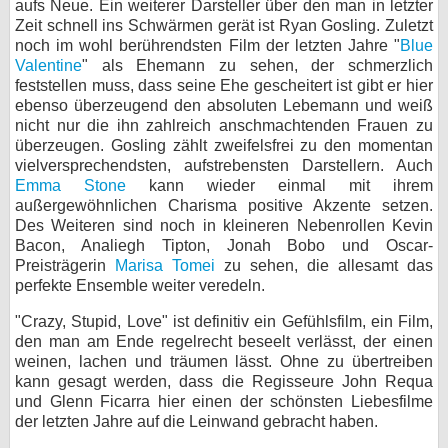
aufs Neue. Ein weiterer Darsteller über den man in letzter
Zeit schnell ins Schwärmen gerät ist Ryan Gosling. Zuletzt
noch im wohl berührendsten Film der letzten Jahre "
Blue
Valentine
" als Ehemann zu sehen, der schmerzlich
feststellen muss, dass seine Ehe gescheitert ist gibt er hier
ebenso überzeugend den absoluten Lebemann und weiß
nicht nur die ihn zahlreich anschmachtenden Frauen zu
überzeugen. Gosling zählt zweifelsfrei zu den momentan
vielversprechendsten, aufstrebensten Darstellern. Auch
Emma Stone
kann wieder einmal mit ihrem
außergewöhnlichen Charisma positive Akzente setzen.
Des Weiteren sind noch in kleineren Nebenrollen Kevin
Bacon, Analiegh Tipton, Jonah Bobo und Oscar-
Preisträgerin
Marisa Tomei
zu sehen, die allesamt das
perfekte Ensemble weiter veredeln.
"Crazy, Stupid, Love" ist definitiv ein Gefühlsfilm, ein Film,
den man am Ende regelrecht beseelt verlässt, der einen
weinen, lachen und träumen lässt. Ohne zu übertreiben
kann gesagt werden, dass die Regisseure John Requa
und Glenn Ficarra hier einen der schönsten Liebesfilme
der letzten Jahre auf die Leinwand gebracht haben.