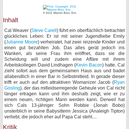
bei X
© 2011 Warner Bros. Ent.
Inhalt
bei Facebook
Cal Weaver (
Steve Carell
) führt ein oberflächlich betrachtet
glückliches Leben: Er ist mit seiner Jugendliebe Emily
Kontakt
(
Julianne Moore
) verheiratet, hat zwei reizende Kinder und
einen gut bezahlten Job. Das alles gerät jedoch ins
Nutzungsbedingungen
Wanken, als seine Frau ihm eröffnet, dass sie die
Scheidung will und zudem eine Affäre mit ihrem
Datenschutz
Arbeitskollegen David Lindhagen (
Kevin Bacon
) hatte. Cal
zieht sofort aus dem gemeinsamen Haus aus und badet
Cookie-Einstellungen
allabendlich in einer Bar in Selbstmitleid. In gerade dieser
trifft er auch auf den attraktiven Womanizer Jacob (
Ryan
Gosling
), der das mitleidserregende Geheule von Cal nicht
Impressum
länger ertragen kann und ihm deshalb zeigt, wie er zu
Desktop-Ansicht
einem neuen, richtigen Mann werden kann. Derweil hat
sich Cals 13-jähriger Sohn Robbie (Jonah Bobo)
myFanbase
unsterblich in seine Babysitterin Jessica (Analeigh Tipton)
verliebt, die jedoch eher auf Papa Cal steht…
Kritik