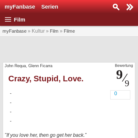
myFanbase
Serien
Serie suchen...
Film
Home
SERIEN
myFanbase
» Kultur »
Film
»
Filme
Serien
Kolumnen
John Requa, Glenn Ficarra
Bewertung
Interviews
Crazy, Stupid, Love.
Veranstaltungen
KULTUR
0
Specials
SERVICE
Gewinnspiele
Forum
"If you love her, then go get her back."