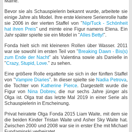
Maine.
bei X
Bevor sie als Schauspielerin bekannt wurde, arbeitete sie
einige Jahre als Model. Ihre erste kleinere Serienrolle hatte
bei Facebook
sie 2006 in der vierten Staffel von "
Nip/Tuck - Schönheit
hat ihren Preis
" und mimte eine Figur namens Elena. Ein
Jahr später spielte sie ein Model in "
Alles Betty!
".
Kontakt
Fonda hielt sich mit kleineren Rollen über Wasser. 2011
war sie sowohl im ersten Teil von "
Breaking Dawn - Bis(s)
Nutzungsbedingungen
zum Ende der Nacht
" als Valentina sowie als Danielle in
"
Crazy, Stupid, Love.
" zu sehen.
Datenschutz
Eine größere Rolle ergatterte sie sich in der fünften Staffel
Cookie-Einstellungen
von "
Vampire Diaries
". In dieser spielte sie
Nadia Petrova
,
die Tochter von
Katherine Pierce
. Dargestellt wurde die
Impressum
Figur von
Nina Dobrev
, die nur sechs Jahre jünger als
Olga ist. Olga trat das letzte Mal 2019 in einer Serie als
Desktop-Ansicht
Schauspielerin in Erscheinung.
myFanbase
Privat heiratete Olga Fonda 2015 Liam Waite, mit dem sie
die beiden Kinder Tristan Waite und Asher Sky Waite hat.
Zwischen 2000 und 2008 war sie in erster Ehe mit Michael
Fundaminski verheiratet.