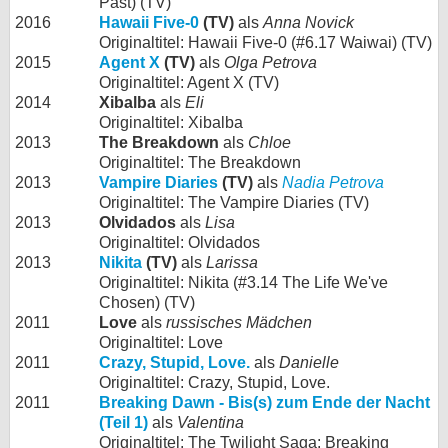
Past) (TV)
2016
Hawaii Five-0
(TV)
als
Anna Novick
Originaltitel: Hawaii Five-0 (#6.17 Waiwai) (TV)
2015
Agent X
(TV)
als
Olga Petrova
Originaltitel: Agent X (TV)
2014
Xibalba
als
Eli
Originaltitel: Xibalba
2013
The Breakdown
als
Chloe
Originaltitel: The Breakdown
2013
Vampire Diaries
(TV)
als
Nadia Petrova
Originaltitel: The Vampire Diaries (TV)
2013
Olvidados
als
Lisa
Originaltitel: Olvidados
2013
Nikita
(TV)
als
Larissa
Originaltitel: Nikita (#3.14 The Life We've
Chosen) (TV)
2011
Love
als
russisches Mädchen
Originaltitel: Love
2011
Crazy, Stupid, Love.
als
Danielle
Originaltitel: Crazy, Stupid, Love.
2011
Breaking Dawn - Bis(s) zum Ende der Nacht
(Teil 1)
als
Valentina
Originaltitel: The Twilight Saga: Breaking