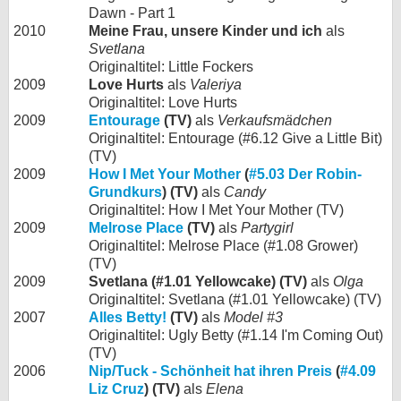
Dawn - Part 1
2010
Meine Frau, unsere Kinder und ich
als
Svetlana
Originaltitel: Little Fockers
2009
Love Hurts
als
Valeriya
Originaltitel: Love Hurts
2009
Entourage
(TV)
als
Verkaufsmädchen
Originaltitel: Entourage (#6.12 Give a Little Bit)
(TV)
2009
How I Met Your Mother
(
#5.03 Der Robin-
Grundkurs
) (TV)
als
Candy
Originaltitel: How I Met Your Mother (TV)
2009
Melrose Place
(TV)
als
Partygirl
Originaltitel: Melrose Place (#1.08 Grower)
(TV)
2009
Svetlana (#1.01 Yellowcake) (TV)
als
Olga
Originaltitel: Svetlana (#1.01 Yellowcake) (TV)
2007
Alles Betty!
(TV)
als
Model #3
Originaltitel: Ugly Betty (#1.14 I'm Coming Out)
(TV)
2006
Nip/Tuck - Schönheit hat ihren Preis
(
#4.09
Liz Cruz
) (TV)
als
Elena