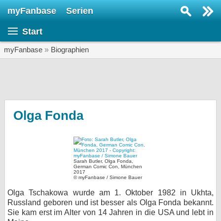
myFanbase
Serien
Serie suchen...
Start
Home
SERIEN
myFanbase
»
Biographien
Serien
Kolumnen
Interviews
Olga Fonda
Veranstaltungen
KULTUR
Specials
Sarah Butler, Olga Fonda,
German Comic Con, München
2017
SERVICE
© myFanbase / Simone Bauer
Gewinnspiele
Olga Tschakowa wurde am 1. Oktober 1982 in Ukhta,
Russland geboren und ist besser als Olga Fonda bekannt.
Sie kam erst im Alter von 14 Jahren in die USA und lebt in
Forum