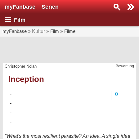
myFanbase
Serien
Serie suchen...
Film
Home
SERIEN
myFanbase
» Kultur »
Film
»
Filme
Serien
Kolumnen
Christopher Nolan
Bewertung
Interviews
Inception
Veranstaltungen
KULTUR
0
Specials
SERVICE
Gewinnspiele
Forum
"What's the most resilient parasite? An Idea. A single idea