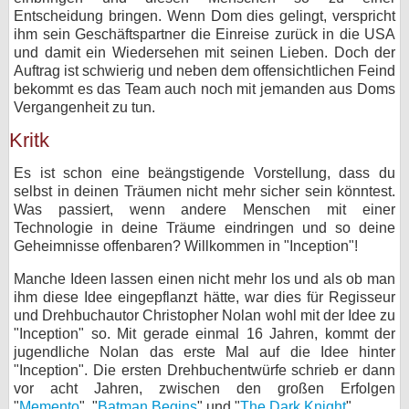
Entscheidung bringen. Wenn Dom dies gelingt, verspricht
ihm sein Geschäftspartner die Einreise zurück in die USA
und damit ein Wiedersehen mit seinen Lieben. Doch der
Auftrag ist schwierig und neben dem offensichtlichen Feind
bekommt es das Team auch noch mit jemanden aus Doms
Vergangenheit zu tun.
Kritk
Es ist schon eine beängstigende Vorstellung, dass du
selbst in deinen Träumen nicht mehr sicher sein könntest.
Was passiert, wenn andere Menschen mit einer
Technologie in deine Träume eindringen und so deine
Geheimnisse offenbaren? Willkommen in "Inception"!
Manche Ideen lassen einen nicht mehr los und als ob man
ihm diese Idee eingepflanzt hätte, war dies für Regisseur
und Drehbuchautor Christopher Nolan wohl mit der Idee zu
"Inception" so. Mit gerade einmal 16 Jahren, kommt der
jugendliche Nolan das erste Mal auf die Idee hinter
"Inception". Die ersten Drehbuchentwürfe schrieb er dann
vor acht Jahren, zwischen den großen Erfolgen
"
Memento
", "
Batman Begins
" und "
The Dark Knight
".