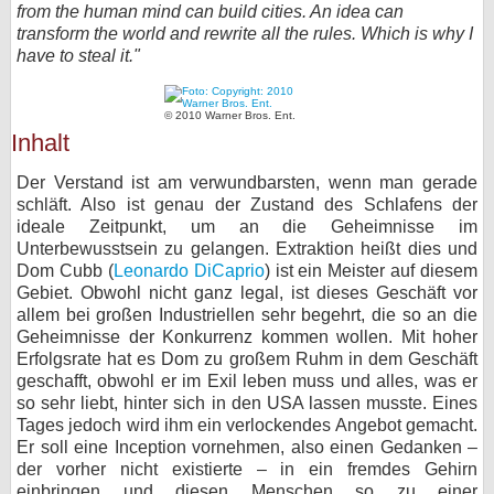
from the human mind can build cities. An idea can
bei X
transform the world and rewrite all the rules. Which is why I
have to steal it."
bei Facebook
© 2010 Warner Bros. Ent.
Inhalt
Kontakt
Der Verstand ist am verwundbarsten, wenn man gerade
Nutzungsbedingungen
schläft. Also ist genau der Zustand des Schlafens der
ideale Zeitpunkt, um an die Geheimnisse im
Datenschutz
Unterbewusstsein zu gelangen. Extraktion heißt dies und
Dom Cubb (
Leonardo DiCaprio
) ist ein Meister auf diesem
Cookie-Einstellungen
Gebiet. Obwohl nicht ganz legal, ist dieses Geschäft vor
allem bei großen Industriellen sehr begehrt, die so an die
Geheimnisse der Konkurrenz kommen wollen. Mit hoher
Impressum
Erfolgsrate hat es Dom zu großem Ruhm in dem Geschäft
Desktop-Ansicht
geschafft, obwohl er im Exil leben muss und alles, was er
so sehr liebt, hinter sich in den USA lassen musste. Eines
myFanbase
Tages jedoch wird ihm ein verlockendes Angebot gemacht.
Er soll eine Inception vornehmen, also einen Gedanken –
der vorher nicht existierte – in ein fremdes Gehirn
einbringen und diesen Menschen so zu einer