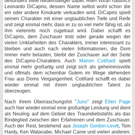
besonders viele Neueinsteiger dabei. Allen voran natürlich
Leonardo DiCaprio, dessen Name selbst wohl schon die
ein oder andere Kinokarte verkaufen wird. DiCaprio spielt
seinen Charakter mit einer unglaublichen Tiefe und Reife
und zeigt einmal mehr, dass er zu so viel mehr fähig ist, als
ihm vielerorts noch zugetraut wird. Dabei schafft es
DiCaprio, dem Zuschauer trotz oder gerade wegen der
vielen Unklarheiten des Charakters, immer interessant zu
bleiben und auch nach vielen Informationen, die Dom
immer mehr belasten, bleibt der Zuschauer auf der Seite
des DiCaprio-Charakters. Auch
Marion Cotillard
spielt
einmal mehr großartig und zeigt sich als geheimnisvolle
und oftmals dem scheinbar Gutem im Wege stehenden
Frau aus Doms Vergangenheit. Cotillard schafft es dabei
wieder einmal mit ihrem unglaublichen Talent zu
überzeugen.
Nach ihrem Überraschungshit "
Juno
" zeigt
Ellen Page
auch hier wieder einmal eine großartige Leistung und dient
als Neuling auf dem Gebiet des Traumdiebstahls als das
Bindeglied zwischen den Erfahrenen und dem Zuschauer.
Auch der Rest, bestehend aus
Joseph Gordon-Levitt
, Tom
Hardy, Ken Watanabe, Michael Caine und vielen anderen,