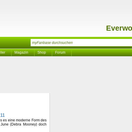
Everw
ller
Magazin
Shop
Forum
.11
ass es eine moderne Form des
a June (Debra Mooney) doch