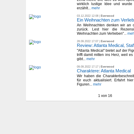
wirklich lustige Idee und wurde
erzählt...
mehr
03.12.2022 12:08 |
Everwood
Ein Weihnachten zum Verlieb
An Weihnachten denken wir an 
zurück. Lest hier die Rezens
Weihnachten zum Verlieben"...
meh
28.09.2022 17:07 |
Everwood
Review: Atlanta Medical, Staf
"Atlanta Medical" bietet auf der F
trifft damit mitten ins Herz, weil e
gibt...
mehr
09.09.2022 17:17 |
Everwood
Charaktere: Atlanta Medical
Wir haben die Charakterbeschrei
für euch aktualisiert. Erfahrt hi
Figuren...
mehr
1 von 16