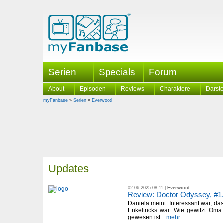
Serien
Specials
Forum
About
Episoden
Reviews
Charaktere
Darste
myFanbase
»
Serien
»
Everwood
Updates
02.06.2025 08:11 |
Everwood
Review: Doctor Odyssey, #1
Daniela meint: Interessant war, d
Enkeltricks war. Wie gewitzt Om
gewesen ist...
mehr