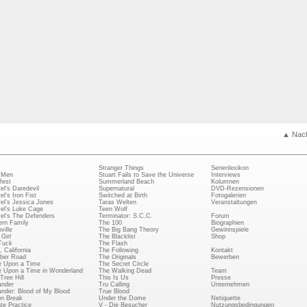
▲ Nac
Stranger Things
Serienlexikon
 Men
Stuart Fails to Save the Universe
Interviews
fest
Summerland Beach
Kolumnen
el's Daredevil
Supernatural
DVD-Rezensionen
el's Iron Fist
Switched at Birth
Fotogalerien
el's Jessica Jones
Taras Welten
Veranstaltungen
el's Luke Cage
Teen Wolf
el's The Defenders
Terminator: S.C.C.
Forum
rn Family
The 100
Biographien
ville
The Big Bang Theory
Gewinnspiele
Girl
The Blacklist
Shop
Tuck
The Flash
, California
The Following
Kontakt
ber Road
The Originals
Bewerben
 Upon a Time
The Secret Circle
 Upon a Time in Wonderland
The Walking Dead
Team
Tree Hill
This Is Us
Presse
ander
Tru Calling
Unternehmen
ander: Blood of My Blood
True Blood
on Break
Under the Dome
Netiquette
ate Practice
V - Die Besucher
Nutzungsbedingungen