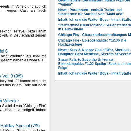
Gewinnspiele: Gewinnspiel: Funko Pop!-Set
"Vaiana"
bereits im Vorfeld unglaublich
News: Paramount+ enthüllt Trailer und
ohl wegen Cast als auch
Starttermin für Staffel 2 von "MobLand"
Inhalt: Ich und die Walter Boys - Inhalt Staffe
Starttermine (Deutschland): Serienstartter
in Deutschland
Weeknd" Tesfaye, Reza Fahim
Chicago Fire - Charakterbeschreibungen: 
kelt. In Deutschland zeigen
Chicago Fire - Episodenguide: #12.06 Die
Hochzeitsfeier
News: Kurz & Knapp: God of War, Sherlock
fel 6
Daughter, Best Medicine, Secrets of Secret
icht öffentlich als final mit
Stuart Fails to Save the Universe -
 geahnt haben es wohl alle...
Episodenguide: #1.02 Spoiler: Zack ist in di
Folge
Inhalt: Ich und die Walter Boys - Inhalt Staffe
 Vol. 3 (8/9)
axy Vol. 3" kommt vielleicht
ber das ist am Ende nur noch
an Wheeler
 Staffel 4 von "Chicago Fire"
achbarin verprügelt haben
Holiday Special (7/9)
al für die Guardians ist eine