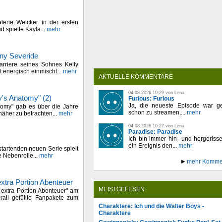
erie Welcker in der ersten
d spielte Kayla...
mehr
nny Severide
arriere seines Sohnes Kelly
t energisch einmischt...
mehr
AKTUELLE KOMMENTARE
04.08.2026 10:29 von Lena
y's Anatomy" (2)
Furious: Furious
Ja, die neueste Episode war ge
tomy" gab es über die Jahre
schon zu streamen,...
mehr
äher zu betrachten...
mehr
04.08.2026 10:27 von Lena
Paradise: Paradise
Ich bin immer hin- und hergeriss
ein Ereignis den...
mehr
startenden neuen Serie spielt
e Nebenrolle...
mehr
mehr Komme
extra Portion Abenteuer
MEISTGELESEN
e extra Portion Abenteuer" am
rall gefüllte Fanpakete zum
Charaktere: Ich und die Walter Boys -
Charaktere