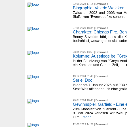
02.04.2025 17:16 |
Everwood
Biographie: Valerie Welcker
Zwischen 2002 und 2003 war Val
Staffel von "Everwood" zu sehen un
27.01.2025 18:35 |
Everwood
Charakter: Chicago Fire, Be
Benny Severide hört, dass die K
bedroht ist, weswegen er sich sofor
23.01.2025 13:53 |
Everwood
Kolumne: Ausstiege bei "Gre
In der Besetzung von "Grey's Ana
ein Kommen und Gehen. Zeit, das n
19.12.2024 01:46 |
Everwood
Serie: Doc
In der am 7. Januar 2025 auf FOX 
Scott Wolf offenbar auch eine groß
29.04.2024 18:46 |
Everwood
Gewinnspiel: Garfield - Eine 
Zum Kinostart von "Garfield - Ein
9. Mai 2024 verlosen wir zwei p
Film...
mehr
12.06.2023 14:28 |
Everwood