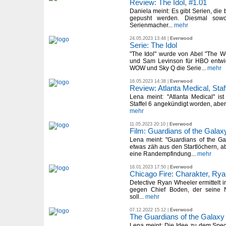
Review: The Idol, #1.01
Daniela meint: Es gibt Serien, die 
gepusht werden. Diesmal sow
Serienmacher...
mehr
24.05.2023 13:48 |
Everwood
Serie: The Idol
"The Idol" wurde von Abel "The 
und Sam Levinson für HBO entwic
WOW und Sky Q die Serie...
mehr
16.05.2023 14:38 |
Everwood
Review: Atlanta Medical, Staf
Lena meint: "Atlanta Medical" ist n
Staffel 6 angekündigt worden, aber
mehr
11.05.2023 20:10 |
Everwood
Film: Guardians of the Galaxy
Lena meint: "Guardians of the Gal
etwas zäh aus den Startlöchern, a
eine Randempfindung...
mehr
16.01.2023 17:50 |
Everwood
Chicago Fire: Charakter, Ry
Detective Ryan Wheeler ermittelt in
gegen Chief Boden, der seine N
soll...
mehr
07.12.2022 15:12 |
Everwood
The Guardians of the Galaxy 
Lena meint: Die Idee zu dem Speci