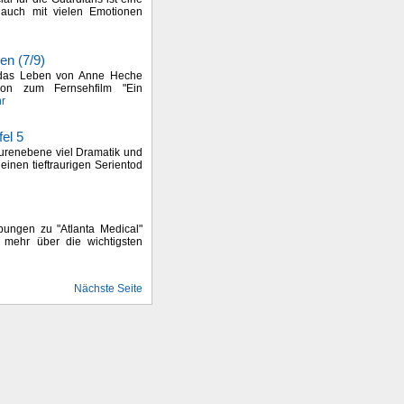
 auch mit vielen Emotionen
en (7/9)
das Leben von Anne Heche
ion zum Fernsehfilm "Ein
r
fel 5
igurenebene viel Dramatik und
s einen tieftraurigen Serientod
bungen zu "Atlanta Medical"
er mehr über die wichtigsten
Nächste Seite