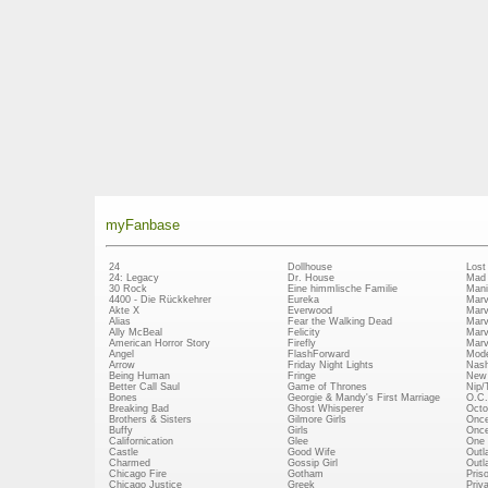
myFanbase
24
Dollhouse
Lost
24: Legacy
Dr. House
Mad
30 Rock
Eine himmlische Familie
Mani
4400 - Die Rückkehrer
Eureka
Marv
Akte X
Everwood
Marv
Alias
Fear the Walking Dead
Marv
Ally McBeal
Felicity
Marv
American Horror Story
Firefly
Marv
Angel
FlashForward
Mode
Arrow
Friday Night Lights
Nash
Being Human
Fringe
New 
Better Call Saul
Game of Thrones
Nip/
Bones
Georgie & Mandy's First Marriage
O.C.
Breaking Bad
Ghost Whisperer
Octo
Brothers & Sisters
Gilmore Girls
Once
Buffy
Girls
Once
Californication
Glee
One 
Castle
Good Wife
Outl
Charmed
Gossip Girl
Outl
Chicago Fire
Gotham
Pris
Chicago Justice
Greek
Priv