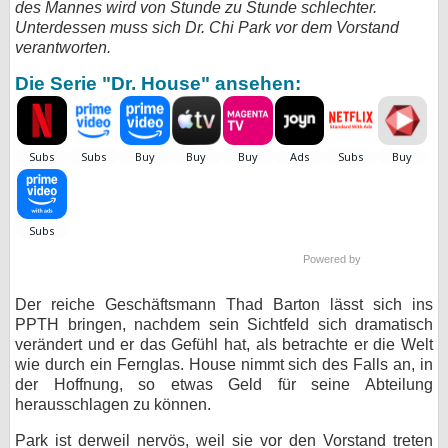
des Mannes wird von Stunde zu Stunde schlechter.
Unterdessen muss sich Dr. Chi Park vor dem Vorstand
bei X
verantworten.
bei Facebook
Die Serie "Dr. House" ansehen:
Kontakt
Nutzungsbedingungen
Datenschutz
Powered by
Cookie-Einstellungen
Der reiche Geschäftsmann Thad Barton lässt sich ins
Impressum
PPTH bringen, nachdem sein Sichtfeld sich dramatisch
Desktop-Ansicht
verändert und er das Gefühl hat, als betrachte er die Welt
wie durch ein Fernglas. House nimmt sich des Falls an, in
myFanbase
der Hoffnung, so etwas Geld für seine Abteilung
herausschlagen zu können.
Park ist derweil nervös, weil sie vor den Vorstand treten