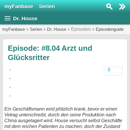
myFanbase
Serien
Serie suchen...
Dr. House
Home
SERIEN
myFanbase
»
Serien
»
Dr. House
» Episoden »
Episodenguide
Serien
Episode: #8.04 Arzt und
Kolumnen
Glücksritter
Interviews
0
Veranstaltungen
KULTUR
Specials
SERVICE
Ein Geschäftsmann wird plötzlich krank, bevor er einen
Gewinnspiele
Vetrag unterschreibt, durch den seine Produktion nach
China ausgelagert wird. House versucht selbst Geschäfte
Forum
mit dem reichen Patienten zu machen, doch der Zustand