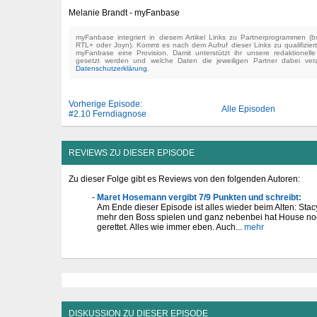
Melanie Brandt - myFanbase
myFanbase integriert in diesem Artikel Links zu Partnerprogrammen 
RTL+ oder Joyn). Kommt es nach dem Aufruf dieser Links zu qualifizier
myFanbase eine Provision. Damit unterstützt ihr unsere redaktionell
gesetzt werden und welche Daten die jeweiligen Partner dabei verar
Datenschutzerklärung
.
Vorherige Episode:
Alle Episoden
#2.10 Ferndiagnose
REVIEWS ZU DIESER EPISODE
Zu dieser Folge gibt es Reviews von den folgenden Autoren:
Maret Hosemann vergibt 7/9 Punkten und schreibt:
Am Ende dieser Episode ist alles wieder beim Alten: Stac
mehr den Boss spielen und ganz nebenbei hat House n
gerettet. Alles wie immer eben. Auch...
mehr
DISKUSSION ZU DIESER EPISODE