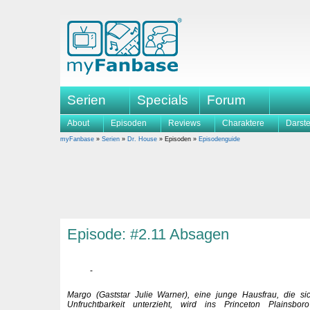
Serien
Specials
Forum
About
Episoden
Reviews
Charaktere
Darste
myFanbase
»
Serien
»
Dr. House
» Episoden »
Episodenguide
Episode: #2.11 Absagen
Margo (Gaststar Julie Warner), eine junge Hausfrau, die s
Unfruchtbarkeit unterzieht, wird ins Princeton Plainsbo