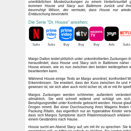
unerklärlichen Muskelzuckungen zu einem Verkehrsunfall 
kommen House und Stacy aus Baltimore zurück und ihre
beunruhigt Wilson, der vermutet, dass House nur wiede
Enttäuschung bevorsteht.
Die Serie "Dr. House" ansehen:
Margo Dalton leidet plötzlich unter unkontrollierten Zuckungen 
herausfindet, dass House und Stacy sich in Baltimore näher
House wissen, wie es nun zwischen den beiden weitergehen w
beantworten kann.
Während House einige Tests an Margo anordnet, konfrontiert W
Erkenntnissen. Sie erwidert, dass der Kuss zwischen ihr und
gewesen ist, sie sich aber auch nicht sicher ist, ob er mit ihr spielt
Margos Zuckungen werden schlimmer, außerdem verändert
allmählich. Sie wird schnell wütend und schlägt um sic
Beruhigungsmittel unter Kontrolle gebracht werden. House glaub
Drogen nimmt. Bei einer Durchsuchung ihres Wagens finde
Packung Ritalin, das eigentlich nur an hyperaktive Kinder vers
dass sich Margos Symptome durch Ritalinmissbrauch erklären 
einem Geständnis nach Hause.
House sucht am Abend Stacy auf, um mit ihr zu sprechen. Sie tei