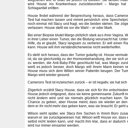
wegziehen will, er bittet sie jedoch zu bleiben. Sie landen mit
wird House ins Krankenhaus zurückbeordert – Margo hat v
Schlaganfall erlitten.
House findet während der Besprechung heraus, dass Cameron
Test hat machen lassen und nimmt persönlich eine Speichelprobe
noch einmal mit Stacy und fragt, wo die beiden stehen. Sie zöger
verlassen. House stellt sie vor die Wahl – er oder Mark.
Bei einer Biopsie blutet Margo plötzlich stark aus ihrer Vagina.
in ihrer Leber einen Tumor, der die Blutung verursacht hat. Unt
Hilfe, da er glaubt, Stacy langsam zu verlieren. Er will einen R
kann. House will ihm verständlicherweise nicht weiterhelfen.
Es stellt sich heraus, dass der Tumor gutartig ist. House vermut
ist, da sie gleichzeitig zu der Hormonbehandlung, der sie sich
zu werden, die Anti-Baby-Pille geschluckt hat, was Margo zun
weiß es jedoch besser, doch Margo will ihrem Mann keinen 
House muss sich dem Willen seiner Patientin beugen. Der Tum
Margo wird wieder gesund.
Camerons Test ist inzwischen zurück – er ist negativ, sie hat sich n
Zögerlich erzählt Stacy House, dass sie sich für ihn entschieden
House jedoch entgegnet, dass sie keine gemeinsame Zukunft me
nicht ändern wird und sie niemals glücklich machen kann. Sie
Chance zu geben, aber House meint, dass sie wieder an den
dem er ihr nicht mehr das geben kann, was sie braucht. Er geht un
Wilson sieht später, wie Stacy ihre Sachen in ihrem Büro zu
warum er sie zurückgewiesen hat. Wilson wirft House vor, dass er
selbst nicht leiden kann, und macht ihm klar, dass er dadurch 
wird nur immer einsamer werden.