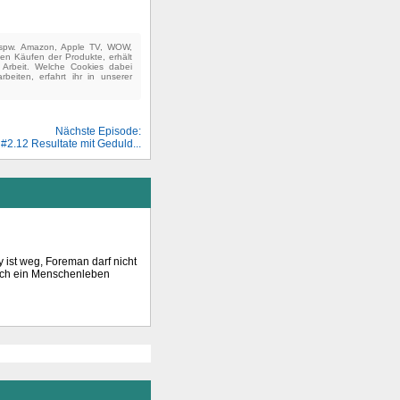
(bspw. Amazon, Apple TV, WOW,
ten Käufen der Produkte, erhält
e Arbeit. Welche Cookies dabei
beiten, erfahrt ihr in unserer
Nächste Episode:
#2.12 Resultate mit Geduld...
y ist weg, Foreman darf nicht
och ein Menschenleben