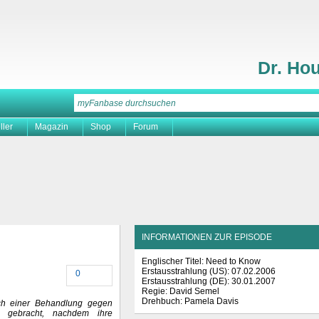
Dr. Ho
ller
Magazin
Shop
Forum
INFORMATIONEN ZUR EPISODE
Englischer Titel: Need to Know
Erstausstrahlung (
US
): 07.02.2006
0
Erstausstrahlung (
DE
): 30.01.2007
Regie: David Semel
Drehbuch: Pamela Davis
ich einer Behandlung gegen
ro gebracht, nachdem ihre