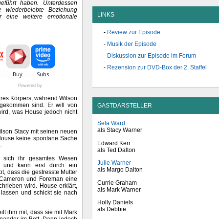
geführt haben. Unterdessen
 wiederbelebte Beziehung
LINKS
r eine weitere emotionale
Review zur Episode
Musik der Episode
Diskussion zur Episode im Forum
Rezension zur DVD-Box der 2. Staffel
Powered by
ihres Körpers, während Wilson
 gekommen sind. Er will von
GASTDARSTELLER
ird, was House jedoch nicht
Sela Ward
als Stacy Warner
ilson Stacy mit seinen neuen
 House keine spontane Sache
Edward Kerr
.
als Ted Dalton
 sich ihr gesamtes Wesen
Julie Warner
h und kann erst durch ein
als Margo Dalton
t, dass die gestresste Mutter
n Cameron und Foreman eine
Currie Graham
chrieben wird. House erklärt,
als Mark Warner
lassen und schickt sie nach
Holly Daniels
als Debbie
lt ihm mit, dass sie mit Mark