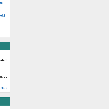
he
el 2
stern
en, ob
ntare