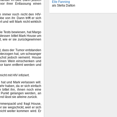
einander im Bett. Dann jedoch
Elle Fanning
or ihrer Entlassung einen
als Stella Dalton
 immer noch nicht den HIV-
 von ihr. Dann trifft er sich
t und will Mark nicht wirklich
 Wie Tests bewiesen, hat Margo
erdessen bittet Mark House um
at, wie er sie zurückgewinnen
et, dass der Tumor entstanden
 unterzogen hat, um schwanger
ächst jedoch verneint. House
reinen Wein einschenken und
or kann entfernt werden und
icht mit HIV infiziert.
 hat und Mark verlassen will.
hr haben, da er sich einfach
 bittet ihn, ihnen noch eine
 Punkt gelangen werden, an
d lässt sie alleine zurück.
sammenpackt und fragt House,
 sie wegschickt, weil er sich
nicht weiter kommen wird. Er