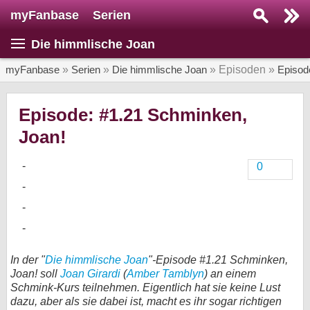
myFanbase
Serien
Serie suchen...
Die himmlische Joan
Home
SERIEN
myFanbase
»
Serien
»
Die himmlische Joan
» Episoden »
Episod
Serien
Episode: #1.21 Schminken,
Kolumnen
Joan!
Interviews
0
Veranstaltungen
KULTUR
Specials
SERVICE
In der "
Die himmlische Joan
"-Episode #1.21 Schminken,
Gewinnspiele
Joan! soll
Joan Girardi
(
Amber Tamblyn
) an einem
Schmink-Kurs teilnehmen. Eigentlich hat sie keine Lust
Forum
dazu, aber als sie dabei ist, macht es ihr sogar richtigen