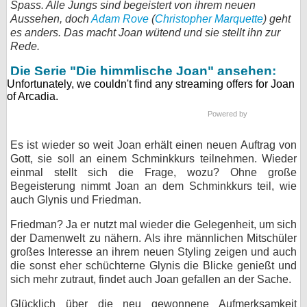
Spass. Alle Jungs sind begeistert von ihrem neuen
Aussehen, doch
Adam Rove
bei X
(
Christopher Marquette
) geht
es anders. Das macht Joan wütend und sie stellt ihn zur
Rede.
bei Facebook
Die Serie "Die himmlische Joan" ansehen:
Kontakt
Powered by
Nutzungsbedingungen
Es ist wieder so weit Joan erhält einen neuen Auftrag von
Datenschutz
Gott, sie soll an einem Schminkkurs teilnehmen. Wieder
einmal stellt sich die Frage, wozu? Ohne große
Cookie-Einstellungen
Begeisterung nimmt Joan an dem Schminkkurs teil, wie
auch Glynis und Friedman.
Impressum
Friedman? Ja er nutzt mal wieder die Gelegenheit, um sich
Desktop-Ansicht
der Damenwelt zu nähern. Als ihre männlichen Mitschüler
myFanbase
großes Interesse an ihrem neuen Styling zeigen und auch
die sonst eher schüchterne Glynis die Blicke genießt und
sich mehr zutraut, findet auch Joan gefallen an der Sache.
Glücklich über die neu gewonnene Aufmerksamkeit