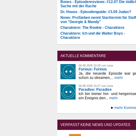
Bones - Episodenreviews: #12.07 Die tödlic
Sache mit der Rache
Dr. House - Episodenguide: #3.09 Judas?
News: ProSieben nennt Starttermin für Staff
von "Georgie & Mandy"
Charaktere: The Rookie - Charaktere
Charaktere: Ich und die Walter Boys -
Charaktere
AKTUELLE KOMMENTARE
04.08.2026 10:29 von Lena
Furious: Furious
Ja, die neueste Episode war ge
schon zu streamen,...
mehr
04.08.2026 10:27 von Lena
Paradise: Paradise
Ich bin immer hin- und hergeriss
ein Ereignis den...
mehr
mehr Komme
VERPASST KEINE NEWS UND UPDATES