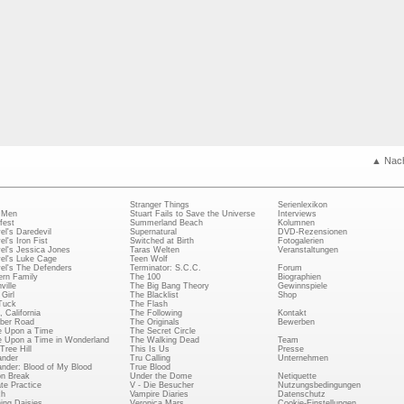
▲ Nac
Stranger Things
Serienlexikon
 Men
Stuart Fails to Save the Universe
Interviews
fest
Summerland Beach
Kolumnen
el's Daredevil
Supernatural
DVD-Rezensionen
el's Iron Fist
Switched at Birth
Fotogalerien
el's Jessica Jones
Taras Welten
Veranstaltungen
el's Luke Cage
Teen Wolf
el's The Defenders
Terminator: S.C.C.
Forum
rn Family
The 100
Biographien
ville
The Big Bang Theory
Gewinnspiele
Girl
The Blacklist
Shop
Tuck
The Flash
, California
The Following
Kontakt
ber Road
The Originals
Bewerben
 Upon a Time
The Secret Circle
 Upon a Time in Wonderland
The Walking Dead
Team
Tree Hill
This Is Us
Presse
ander
Tru Calling
Unternehmen
ander: Blood of My Blood
True Blood
on Break
Under the Dome
Netiquette
ate Practice
V - Die Besucher
Nutzungsbedingungen
ch
Vampire Diaries
Datenschutz
ing Daisies
Veronica Mars
Cookie-Einstellungen