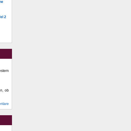
he
el 2
stern
en, ob
ntare