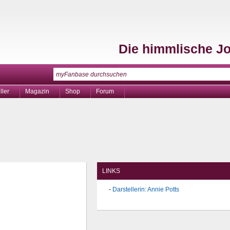
Die himmlische J
ller
Magazin
Shop
Forum
LINKS
Darstellerin: Annie Potts