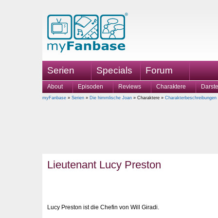
Serien
Specials
Forum
About
Episoden
Reviews
Charaktere
Darste
myFanbase
»
Serien
»
Die himmlische Joan
» Charaktere »
Charakterbeschreibungen
Lieutenant Lucy Preston
Lucy Preston ist die Chefin von Will Giradi.