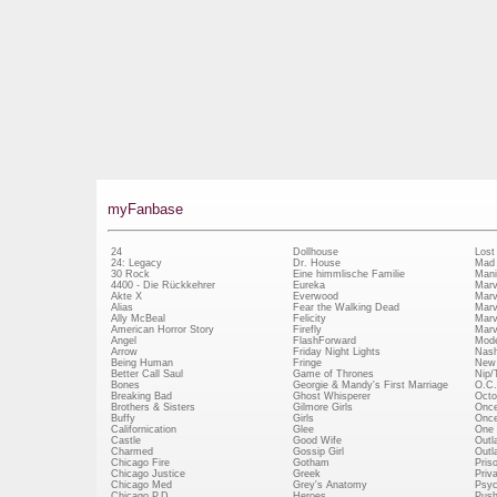
myFanbase
24
Dollhouse
Lost
24: Legacy
Dr. House
Mad
30 Rock
Eine himmlische Familie
Mani
4400 - Die Rückkehrer
Eureka
Marv
Akte X
Everwood
Marv
Alias
Fear the Walking Dead
Marv
Ally McBeal
Felicity
Marv
American Horror Story
Firefly
Marv
Angel
FlashForward
Mode
Arrow
Friday Night Lights
Nash
Being Human
Fringe
New 
Better Call Saul
Game of Thrones
Nip/
Bones
Georgie & Mandy's First Marriage
O.C.
Breaking Bad
Ghost Whisperer
Octo
Brothers & Sisters
Gilmore Girls
Once
Buffy
Girls
Once
Californication
Glee
One 
Castle
Good Wife
Outl
Charmed
Gossip Girl
Outl
Chicago Fire
Gotham
Pris
Chicago Justice
Greek
Priv
Chicago Med
Grey's Anatomy
Psy
Chicago P.D.
Heroes
Push