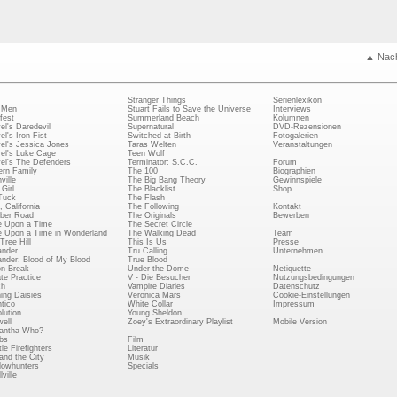
▲ Nac
Stranger Things
Serienlexikon
 Men
Stuart Fails to Save the Universe
Interviews
fest
Summerland Beach
Kolumnen
el's Daredevil
Supernatural
DVD-Rezensionen
el's Iron Fist
Switched at Birth
Fotogalerien
el's Jessica Jones
Taras Welten
Veranstaltungen
el's Luke Cage
Teen Wolf
el's The Defenders
Terminator: S.C.C.
Forum
rn Family
The 100
Biographien
ville
The Big Bang Theory
Gewinnspiele
Girl
The Blacklist
Shop
Tuck
The Flash
, California
The Following
Kontakt
ber Road
The Originals
Bewerben
 Upon a Time
The Secret Circle
 Upon a Time in Wonderland
The Walking Dead
Team
Tree Hill
This Is Us
Presse
ander
Tru Calling
Unternehmen
ander: Blood of My Blood
True Blood
on Break
Under the Dome
Netiquette
ate Practice
V - Die Besucher
Nutzungsbedingungen
ch
Vampire Diaries
Datenschutz
ing Daisies
Veronica Mars
Cookie-Einstellungen
tico
White Collar
Impressum
lution
Young Sheldon
ell
Zoey's Extraordinary Playlist
Mobile Version
antha Who?
bs
Film
le Firefighters
Literatur
and the City
Musik
owhunters
Specials
ville