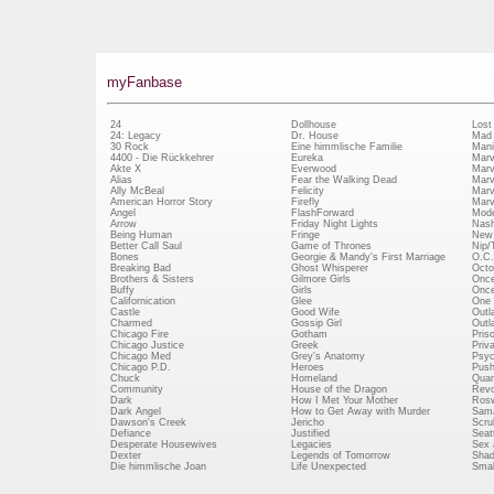
myFanbase
24
Dollhouse
Lost
24: Legacy
Dr. House
Mad
30 Rock
Eine himmlische Familie
Mani
4400 - Die Rückkehrer
Eureka
Marv
Akte X
Everwood
Marv
Alias
Fear the Walking Dead
Marv
Ally McBeal
Felicity
Marv
American Horror Story
Firefly
Marv
Angel
FlashForward
Mode
Arrow
Friday Night Lights
Nash
Being Human
Fringe
New 
Better Call Saul
Game of Thrones
Nip/
Bones
Georgie & Mandy's First Marriage
O.C.
Breaking Bad
Ghost Whisperer
Octo
Brothers & Sisters
Gilmore Girls
Once
Buffy
Girls
Once
Californication
Glee
One 
Castle
Good Wife
Outl
Charmed
Gossip Girl
Outl
Chicago Fire
Gotham
Pris
Chicago Justice
Greek
Priv
Chicago Med
Grey's Anatomy
Psy
Chicago P.D.
Heroes
Push
Chuck
Homeland
Quan
Community
House of the Dragon
Revo
Dark
How I Met Your Mother
Rosw
Dark Angel
How to Get Away with Murder
Sam
Dawson's Creek
Jericho
Scru
Defiance
Justified
Seatt
Desperate Housewives
Legacies
Sex 
Dexter
Legends of Tomorrow
Shad
Die himmlische Joan
Life Unexpected
Small