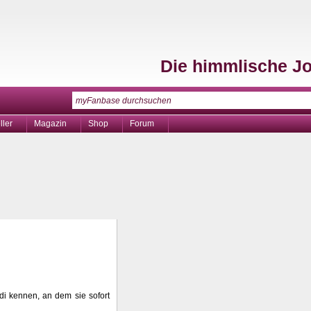
Die himmlische J
ller
Magazin
Shop
Forum
di kennen, an dem sie sofort