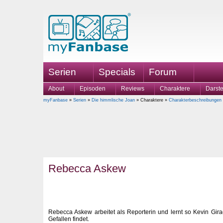
Serien
Specials
Forum
About
Episoden
Reviews
Charaktere
Darste
myFanbase
»
Serien
»
Die himmlische Joan
» Charaktere »
Charakterbeschreibungen
Rebecca Askew
Rebecca Askew arbeitet als Reporterin und lernt so Kevin Gira
Gefallen findet.