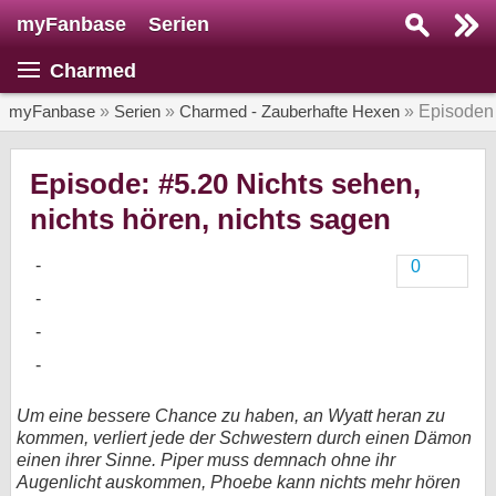
myFanbase
Serien
Serie suchen...
Charmed
Home
SERIEN
myFanbase
»
Serien
»
Charmed - Zauberhafte Hexen
» Episoden
Serien
Episode: #5.20 Nichts sehen,
Kolumnen
nichts hören, nichts sagen
Interviews
0
Veranstaltungen
KULTUR
Specials
SERVICE
Um eine bessere Chance zu haben, an Wyatt heran zu
Gewinnspiele
kommen, verliert jede der Schwestern durch einen Dämon
einen ihrer Sinne. Piper muss demnach ohne ihr
Forum
Augenlicht auskommen, Phoebe kann nichts mehr hören