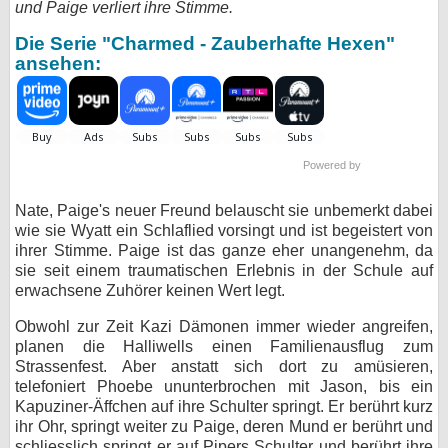
und Paige verliert ihre Stimme.
bei X
Die Serie "Charmed - Zauberhafte Hexen"
ansehen:
bei Facebook
Kontakt
Powered by
Nutzungsbedingungen
Nate, Paige's neuer Freund belauscht sie unbemerkt dabei
Datenschutz
wie sie Wyatt ein Schlaflied vorsingt und ist begeistert von
ihrer Stimme. Paige ist das ganze eher unangenehm, da
Cookie-Einstellungen
sie seit einem traumatischen Erlebnis in der Schule auf
erwachsene Zuhörer keinen Wert legt.
Impressum
Obwohl zur Zeit Kazi Dämonen immer wieder angreifen,
Desktop-Ansicht
planen die Halliwells einen Familienausflug zum
Strassenfest. Aber anstatt sich dort zu amüsieren,
myFanbase
telefoniert Phoebe ununterbrochen mit Jason, bis ein
Kapuziner-Äffchen auf ihre Schulter springt. Er berührt kurz
ihr Ohr, springt weiter zu Paige, deren Mund er berührt und
schliesslich springt er auf Pipers Schulter und berührt ihre