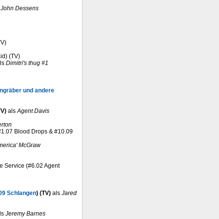
s
John Dessens
TV)
id) (TV)
ls
Dimitri's thug #1
engräber und andere
TV)
als
Agent Davis
erton
 (#1.07 Blood Drops & #10.09
America' McGraw
ive Service (#6.02 Agent
09 Schlangen
) (TV)
als
Jared
ls
Jeremy Barnes