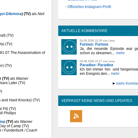
Offizielles Instagram-Profil
gst-Dilemma
) (TV)
als
Neil
AKTUELLE KOMMENTARE
oaf) (TV)
04.08.2026 10:29 von Lena
ts) (TV)
Furious: Furious
Ja, die neueste Episode war ge
& #1.07 The Assassination of
schon zu streamen,...
mehr
04.08.2026 10:27 von Lena
Paradise: Paradise
er) (TV)
Ich bin immer hin- und hergeriss
ein Ereignis den...
mehr
 (TV)
als
Warner
ears Later (TV)
mehr Komme
V)
s and Hard Knocks) (TV)
VERPASST KEINE NEWS UND UPDATES
 Fit) (TV)
ill Phillips
amp
(TV)
als
Warner
 Day of Camp (TV)
k / Funderburk / Coach