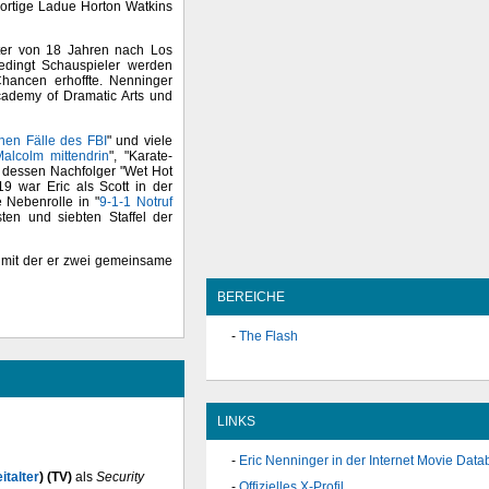
dortige Ladue Horton Watkins
ter von 18 Jahren nach Los
edingt Schauspieler werden
Chancen erhoffte. Nenninger
ademy of Dramatic Arts und
hen Fälle des FBI
" und viele
alcolm mittendrin
", "Karate-
 dessen Nachfolger "Wet Hot
 war Eric als Scott in der
e Nebenrolle in "
9-1-1 Notruf
en und siebten Staffel der
, mit der er zwei gemeinsame
BEREICHE
The Flash
LINKS
Eric Nenninger in der Internet Movie Dat
italter
) (TV)
als
Security
Offizielles X-Profil