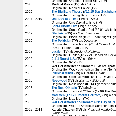
Originaltitel: American Horror Story (TV)
2020
Medical Police (TV)
als
Collins
Originaltitel: Medical Police (TV)
2019
The Big Bang Theory
(
#12.15 Das Zuchthen
Originaltitel: The Big Bang Theory (TV)
2017 - 2019
One Day at a Time
(TV)
als
Scott
Originaltitel: One Day at a Time (TV)
2019
Santa Clarita Diet
(TV)
als
Larry
Originaltitel: Santa Clarita Diet (#3.01 Wuffenl
2019
Black-ish
(TV)
als
Ryan Simmons
Originaltitel: Black-ish (#5.21 Fridre Night Ligh
2019
The Politician
(TV)
als
Detective
Originaltitel: The Politician (#1.04 Gone Girl 
Payton Hobart: Part 2) (TV)
2018
Lucifer
(TV)
als
Frederick Hoffman
Originaltitel: Lucifer (#3.22 All Hands on Deck
2018
9-1-1 Notruf L.A.
(TV)
als
Brian
Originaltitel: 9-1-1 (TV)
2017
Wet Hot American Summer: 10 Jahre später
Originaltitel: Wet Hot American Summer: Ten Y
2016
Criminal Minds
(TV)
als
James O'Neill
Originaltitel: Criminal Minds (#11.12 Drive) (T
2016
Rosewood
(TV)
als
Zachary Wilford III
Originaltitel: Rosewood (#1.14 Hydrocephalu
2016
The Real O'Neals
(TV)
als
Josh
Originaltitel: The Real O'Neals (#2.06 The Real
2015
Mad Men
(
#7.12 Hinterm Horizont
) (TV)
als
B
Originaltitel: Mad Men (TV)
2015
Wet Hot American Summer: First Day of C
Originaltitel: Wet Hot American Summer: First
2012 - 2014
Karate-Chaoten (TV)
als
Principal Funderbur
Funderburk