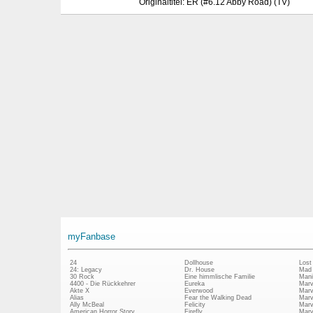
Originaltitel: ER (#6.12 Abby Road) (TV)
myFanbase
24
Dollhouse
Lost
24: Legacy
Dr. House
Mad
30 Rock
Eine himmlische Familie
Mani
4400 - Die Rückkehrer
Eureka
Marv
Akte X
Everwood
Marv
Alias
Fear the Walking Dead
Marv
Ally McBeal
Felicity
Marv
American Horror Story
Firefly
Marv