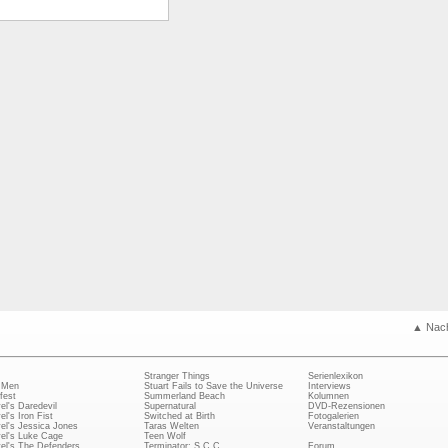
▲ Nac
Stranger Things
Serienlexikon
 Men
Stuart Fails to Save the Universe
Interviews
fest
Summerland Beach
Kolumnen
el's Daredevil
Supernatural
DVD-Rezensionen
el's Iron Fist
Switched at Birth
Fotogalerien
el's Jessica Jones
Taras Welten
Veranstaltungen
el's Luke Cage
Teen Wolf
el's The Defenders
Terminator: S.C.C.
Forum