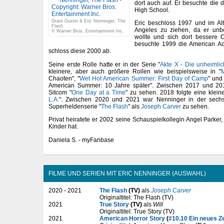
dort auch auf. Er besuchte die 
High School.
Grant Gustin & Eric Nenninger, The
Eric beschloss 1997 und im Al
Flash
Angeles zu ziehen, da er unb
© Warner Bros. Entertainment Inc.
wollte und sich dort bessere 
besuchte 1999 die American Ac
schloss diese 2000 ab.
Seine erste Rolle hatte er in der Serie "
Akte X - Die unheimlic
kleinere, aber auch größere Rollen wie beispielsweise in "
M
Chaoten", "
Wet Hot American Summer: First Day of Camp
" und
American Summer: 10 Jahre später". Zwischen 2017 und 2019
Sitcom "
One Day at a Time
" zu sehen. 2018 folgte eine klein
L.A.
". Zwischen 2020 und 2021 war Nenninger in der sechst
Superheldenserie "
The Flash
" als
Joseph Carver
zu sehen.
Privat heiratete er 2002 seine Schauspielkollegin Angel Parker
Kinder hat.
Daniela S. - myFanbase
FILME UND SERIEN MIT ERIC NENNINGER (AUSWAHL)
2020 - 2021
The Flash
(TV)
als
Joseph Carver
Originaltitel: The Flash (TV)
2021
True Story
(TV)
als
Will
Originaltitel: True Story (TV)
2021
American Horror Story
(
#10.10 Ein neues Ze