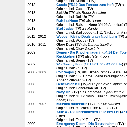
Originaltitel: Kickin' It (TV)
2013
Castle
(
#5.19 Das Fenster zum Hof
) (TV)
al
Originaltitel: Castle (TV)
2013
Suit Up (TV)
als
Roger Seething
Originaltitel: Suit Up (TV)
2013
Raising Hope
(TV)
als
Aaron
Originaltitel: Raising Hope (#4.09 Adoption) (
2013
Bad Judge
(TV)
als
Randy
Originaltitel: Bad Judge (#1.11 Nacked an Afra
2011 - 2012
Weeds - Kleine Deals unter Nachbarn
(TV)
a
Originaltitel: Weeds (TV)
2010 - 2011
Glory Daze (TV)
als
Damon Smythe
Originaltitel: Glory Daze (TV)
2009
Bones - Die Knochenjägerin
(
#4.14 Der Tot
Rückkehrer
) (TV)
als
Peter Kroon
Originaltitel: Bones (TV)
2009
24 - Twenty Four
(
#7.18 01:00 - 02:00 Uhr
) (
Originaltitel: 24 (TV)
2000 - 2009
CSI: Vegas
(TV)
als
Officer Collins / Jesse Ov
Originaltitel: CSI: Crime Scene Investigation
Appendicitement) (TV)
2008
Generation Kill
(TV)
als
Cpt. Dave 'Captain 
Originaltitel: Generation Kill (TV)
2008
Navy CIS
(TV)
als
Corpsman Taylor Henley
Originaltitel: NCIS: Naval Criminal Investigat
Afloat) (TV)
2000 - 2002
Malcolm mittendrin
(TV)
als
Eric Hansen
Originaltitel: Malcolm in the Middle (TV)
2000
Akte X - Die unheimlichen Fälle des FBI
(
#7.
Chirp
Originaltitel: The X-Files (TV)
2000
Emergency Room - Die Notaufnahme
(TV)
a