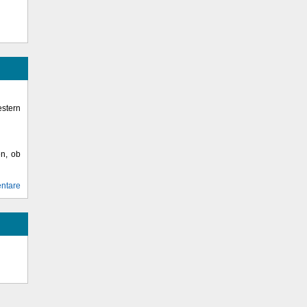
stern
en, ob
ntare