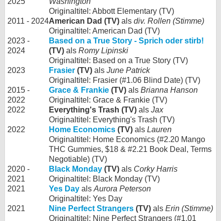
2025
Washington
Originaltitel: Abbott Elementary (TV)
2011 - 2024
American Dad (TV)
als
div. Rollen (Stimme)
Originaltitel: American Dad (TV)
2023 -
Based on a True Story - Sprich oder stirb!
2024
(TV)
als
Romy Lipinski
Originaltitel: Based on a True Story (TV)
2023
Frasier
(TV)
als
June Patrick
Originaltitel: Frasier (#1.06 Blind Date) (TV)
2015 -
Grace & Frankie
(TV)
als
Brianna Hanson
2022
Originaltitel: Grace & Frankie (TV)
2022
Everything's Trash (TV)
als
Jax
Originaltitel: Everything's Trash (TV)
2022
Home Economics
(TV)
als
Lauren
Originaltitel: Home Economics (#2.20 Mango
THC Gummies, $18 & #2.21 Book Deal, Terms
Negotiable) (TV)
2020 -
Black Monday
(TV)
als
Corky Harris
2021
Originaltitel: Black Monday (TV)
2021
Yes Day
als
Aurora Peterson
Originaltitel: Yes Day
2021
Nine Perfect Strangers
(TV)
als
Erin (Stimme)
Originaltitel: Nine Perfect Strangers (#1.01