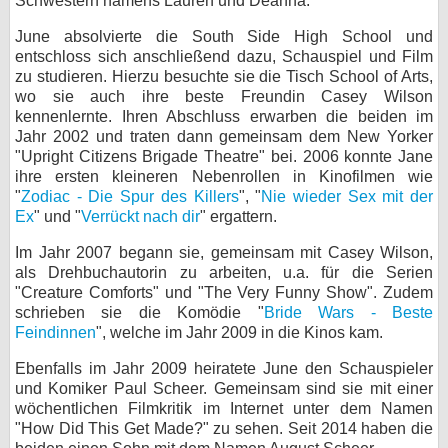
Schwestern namens Lauren und Deanna.
bei X
June absolvierte die South Side High School und
entschloss sich anschließend dazu, Schauspiel und Film
bei Facebook
zu studieren. Hierzu besuchte sie die Tisch School of Arts,
wo sie auch ihre beste Freundin Casey Wilson
kennenlernte. Ihren Abschluss erwarben die beiden im
Kontakt
Jahr 2002 und traten dann gemeinsam dem New Yorker
"Upright Citizens Brigade Theatre" bei. 2006 konnte Jane
ihre ersten kleineren Nebenrollen in Kinofilmen wie
Nutzungsbedingungen
"
Zodiac - Die Spur des Killers
", "
Nie wieder Sex mit der
Ex
" und "
Verrückt nach dir
" ergattern.
Datenschutz
Im Jahr 2007 begann sie, gemeinsam mit Casey Wilson,
Cookie-Einstellungen
als Drehbuchautorin zu arbeiten, u.a. für die Serien
"Creature Comforts" und "The Very Funny Show". Zudem
Impressum
schrieben sie die Komödie "
Bride Wars - Beste
Feindinnen
", welche im Jahr 2009 in die Kinos kam.
Desktop-Ansicht
myFanbase
Ebenfalls im Jahr 2009 heiratete June den Schauspieler
und Komiker Paul Scheer. Gemeinsam sind sie mit einer
wöchentlichen Filmkritik im Internet unter dem Namen
"How Did This Get Made?" zu sehen. Seit 2014 haben die