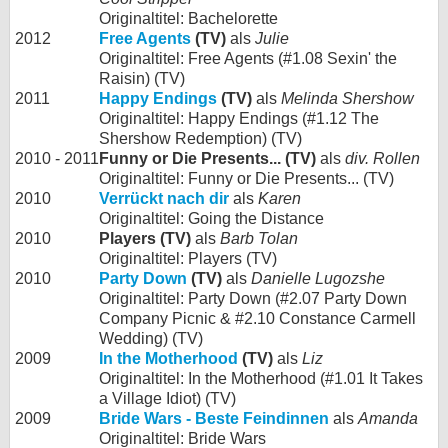
Originaltitel: Bachelorette
2012
Free Agents
(TV)
als
Julie
Originaltitel: Free Agents (#1.08 Sexin' the
Raisin) (TV)
2011
Happy Endings
(TV)
als
Melinda Shershow
Originaltitel: Happy Endings (#1.12 The
Shershow Redemption) (TV)
2010 - 2011
Funny or Die Presents... (TV)
als
div. Rollen
Originaltitel: Funny or Die Presents... (TV)
2010
Verrückt nach dir
als
Karen
Originaltitel: Going the Distance
2010
Players (TV)
als
Barb Tolan
Originaltitel: Players (TV)
2010
Party Down
(TV)
als
Danielle Lugozshe
Originaltitel: Party Down (#2.07 Party Down
Company Picnic & #2.10 Constance Carmell
Wedding) (TV)
2009
In the Motherhood
(TV)
als
Liz
Originaltitel: In the Motherhood (#1.01 It Takes
a Village Idiot) (TV)
2009
Bride Wars - Beste Feindinnen
als
Amanda
Originaltitel: Bride Wars