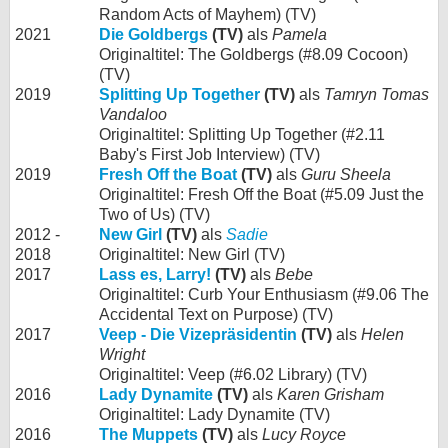
Random Acts of Mayhem) (TV)
2021
Die Goldbergs
(TV)
als
Pamela
Originaltitel: The Goldbergs (#8.09 Cocoon)
(TV)
2019
Splitting Up Together
(TV)
als
Tamryn Tomas
Vandaloo
Originaltitel: Splitting Up Together (#2.11
Baby's First Job Interview) (TV)
2019
Fresh Off the Boat
(TV)
als
Guru Sheela
Originaltitel: Fresh Off the Boat (#5.09 Just the
Two of Us) (TV)
2012 -
New Girl
(TV)
als
Sadie
2018
Originaltitel: New Girl (TV)
2017
Lass es, Larry!
(TV)
als
Bebe
Originaltitel: Curb Your Enthusiasm (#9.06 The
Accidental Text on Purpose) (TV)
2017
Veep - Die Vizepräsidentin
(TV)
als
Helen
Wright
Originaltitel: Veep (#6.02 Library) (TV)
2016
Lady Dynamite
(TV)
als
Karen Grisham
Originaltitel: Lady Dynamite (TV)
2016
The Muppets
(TV)
als
Lucy Royce