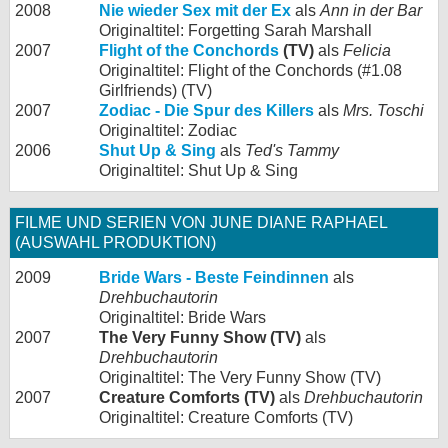
2008
Nie wieder Sex mit der Ex
als
Ann in der Bar
Originaltitel: Forgetting Sarah Marshall
2007
Flight of the Conchords
(TV)
als
Felicia
Originaltitel: Flight of the Conchords (#1.08
Girlfriends) (TV)
2007
Zodiac - Die Spur des Killers
als
Mrs. Toschi
Originaltitel: Zodiac
2006
Shut Up & Sing
als
Ted's Tammy
Originaltitel: Shut Up & Sing
FILME UND SERIEN VON JUNE DIANE RAPHAEL
(AUSWAHL PRODUKTION)
2009
Bride Wars - Beste Feindinnen
als
Drehbuchautorin
Originaltitel: Bride Wars
2007
The Very Funny Show (TV)
als
Drehbuchautorin
Originaltitel: The Very Funny Show (TV)
2007
Creature Comforts (TV)
als
Drehbuchautorin
Originaltitel: Creature Comforts (TV)