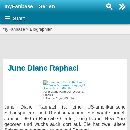
myFanbase
Serien
Serie suchen...
Start
Home
SERIEN
myFanbase
»
Biographien
Serien
Kolumnen
Interviews
June Diane Raphael
Veranstaltungen
KULTUR
June Diane Raphael, Grace &
Specials
Frankie
© Saeed Adyani/Netflix
SERVICE
June Diane Raphael ist eine US-amerikanische
Schauspielerin und Drehbuchautorin. Sie wurde am 4.
Gewinnspiele
Januar 1980 in Rockville Center, Long Island, New York
geboren und wuchs auch dort auf. Sie hat zwei ältere
Forum