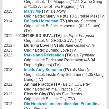
Originaltitel: The Muppets (#1.11 Swine Song
& #1.12 A Tail of Two Piggies) (TV)
2015
Marry Me
(TV)
als
Molly
Originaltitel: Marry Me (#1.18 Surprise Me) (TV)
2014
BoJack Horseman
(TV)
als
div. Stimmen
Originaltitel: BoJack Horseman (#1.12 Later)
(TV)
2011 - 2013
NTSF:SD:SUV:: (TV)
als
Piper Ferguson
Originaltitel: NTSF:SD:SUV:: (TV)
2012 -
Burning Love (TV)
als
Julie Gristlewhite
2013
Originaltitel: Burning Love (TV)
2013
Parks and Recreation
(TV)
als
Tynnyfer
Originaltitel: Parks and Recreation (#6.04
Doppelgängers) (TV)
2013
Inside Amy Schumer
(TV)
als
Mandy
Originaltitel: Inside Amy Schumer (#1.05 Gang
Bang) (TV)
2012
Animal Practice (TV)
als
Dr. Jill Leiter
Originaltitel: Animal Practice (TV)
2012
Electric City (TV)
als
Eva Jacobs
Originaltitel: Electric City (TV)
2012
Die Hochzeit unserer dicksten Freundin
als
Cool Stripper