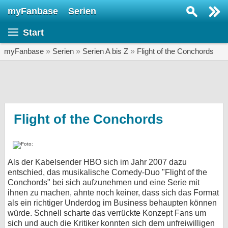
myFanbase
Serien
Serie suchen...
Start
Home
SERIEN
myFanbase
»
Serien
»
Serien A bis Z
»
Flight of the Conchords
Serien
Kolumnen
Interviews
Flight of the Conchords
Veranstaltungen
KULTUR
Als der Kabelsender HBO sich im Jahr 2007 dazu
Specials
entschied, das musikalische Comedy-Duo "Flight of the
Conchords" bei sich aufzunehmen und eine Serie mit
SERVICE
ihnen zu machen, ahnte noch keiner, dass sich das Format
Gewinnspiele
als ein richtiger Underdog im Business behaupten können
würde. Schnell scharte das verrückte Konzept Fans um
Forum
sich und auch die Kritiker konnten sich dem unfreiwilligen