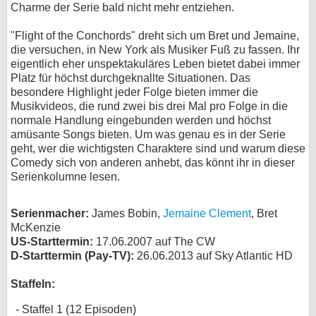
Charme der Serie bald nicht mehr entziehen.
bei X
"Flight of the Conchords" dreht sich um Bret und Jemaine,
die versuchen, in New York als Musiker Fuß zu fassen. Ihr
bei Facebook
eigentlich eher unspektakuläres Leben bietet dabei immer
Platz für höchst durchgeknallte Situationen. Das
besondere Highlight jeder Folge bieten immer die
Kontakt
Musikvideos, die rund zwei bis drei Mal pro Folge in die
normale Handlung eingebunden werden und höchst
Nutzungsbedingungen
amüsante Songs bieten. Um was genau es in der Serie
geht, wer die wichtigsten Charaktere sind und warum diese
Datenschutz
Comedy sich von anderen anhebt, das könnt ihr in dieser
Serienkolumne lesen.
Cookie-Einstellungen
Serienmacher:
James Bobin,
Jemaine Clement
, Bret
Impressum
McKenzie
US-Starttermin:
17.06.2007 auf The CW
Desktop-Ansicht
D-Starttermin (Pay-TV):
26.06.2013 auf Sky Atlantic HD
myFanbase
Staffeln:
Staffel 1 (12 Episoden)