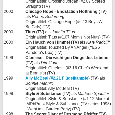
Originaltitel: Crossing Jordan (#2.07 Scared
Straight) (TV)
2000
Chicago Hope - Endstation Hoffnung (TV)
als
Renee Sederberg
Originaltitel: Chicago Hope (#6.13 Boys Will
Be Girls) (TV)
2000
Titus (TV)
als
Juanita Titus
Originaltitel: Titus (#1.07 Mom's Not Nuts) (TV)
2000
Ein Hauch von Himmel (TV)
als
Kate Radcliff
Originaltitel: Touched By An Angel (#6.26
Pandora's Box) (TV)
1999
Clueless - Die wichtigen Dinge des Lebens
(TV)
als
Direktorin
Originaltitel: Clueless (#3.16 Cher's Weekend
at Bernie's) (TV)
1999
Ally McBeal
(
#2.21 Flügelkämpfe
) (TV)
als
Bonnie Mannix
Originaltitel: Ally McBeal (TV)
1998
Style & Substance (TV)
als
Marlene Spaulter
Originaltitel: Style & Substance (#1.12 More at
IMDbPro » Style & Substance (TV series 1998)
I Went to a Garden Party) (TV)
1998
The Secret Diary of Desmond Pfeiffer (TV)