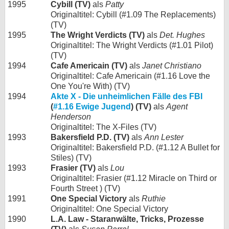
1995
Cybill (TV)
als
Patty
Originaltitel: Cybill (#1.09 The Replacements)
(TV)
1995
The Wright Verdicts (TV)
als
Det. Hughes
Originaltitel: The Wright Verdicts (#1.01 Pilot)
(TV)
1994
Cafe Americain (TV)
als
Janet Christiano
Originaltitel: Cafe Americain (#1.16 Love the
One You're With) (TV)
1994
Akte X - Die unheimlichen Fälle des FBI
(
#1.16 Ewige Jugend
) (TV)
als
Agent
Henderson
Originaltitel: The X-Files (TV)
1993
Bakersfield P.D. (TV)
als
Ann Lester
Originaltitel: Bakersfield P.D. (#1.12 A Bullet for
Stiles) (TV)
1993
Frasier (TV)
als
Lou
Originaltitel: Frasier (#1.12 Miracle on Third or
Fourth Street ) (TV)
1991
One Special Victory
als
Ruthie
Originaltitel: One Special Victory
1990
L.A. Law - Staranwälte, Tricks, Prozesse