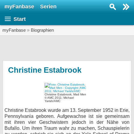
myFanbase
Serien
Serie suchen...
Start
Home
SERIEN
myFanbase
»
Biographien
Serien
Kolumnen
Interviews
Christine Estabrook
Veranstaltungen
KULTUR
Christine Estabrook, Mad Men
Specials
© AMC 2011; Michael
Yarish/AMC
SERVICE
Christine Estabrook wurde am 13. September 1952 in Erie,
Pennsylvania geboren. Aufgewachse ist sie gemeinsam
Gewinnspiele
mit ihren vier Geschwistern jedoch in der Nähe von
Bufallo. Um ihren Traum wahr zu machen, Schauspielerin
Forum