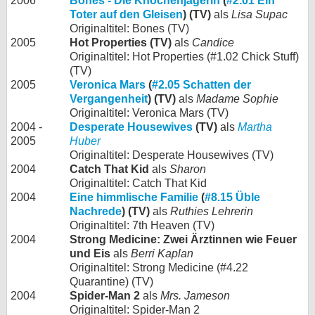
2006
Bones - Die Knochenjägerin
(
#2.01 Ein
Toter auf den Gleisen
) (TV)
als
Lisa Supac
Originaltitel: Bones (TV)
2005
Hot Properties (TV)
als
Candice
Originaltitel: Hot Properties (#1.02 Chick Stuff)
(TV)
2005
Veronica Mars
(
#2.05 Schatten der
Vergangenheit
) (TV)
als
Madame Sophie
Originaltitel: Veronica Mars (TV)
2004 -
Desperate Housewives
(TV)
als
Martha
2005
Huber
Originaltitel: Desperate Housewives (TV)
2004
Catch That Kid
als
Sharon
Originaltitel: Catch That Kid
2004
Eine himmlische Familie
(
#8.15 Üble
Nachrede
) (TV)
als
Ruthies Lehrerin
Originaltitel: 7th Heaven (TV)
2004
Strong Medicine: Zwei Ärztinnen wie Feuer
und Eis
als
Berri Kaplan
Originaltitel: Strong Medicine (#4.22
Quarantine) (TV)
2004
Spider-Man 2
als
Mrs. Jameson
Originaltitel: Spider-Man 2