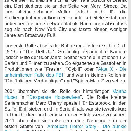
zu werden, schrieb sie sich an der Yale School of Drama
ein. Dort studierte sie an der Seite von Meryl Streep. Da
bei X
ihre alleinerziehende Mutter jedoch nicht für die
Studiengebühren aufkommen konnte, arbeitete Estabrook
bei Facebook
nebenher in einer Spielwarenfabrik. Nach ihrem Abschluss
zog sie nach New York City und fasste binnen weniger
Jahre am Broadway Fuß.
Kontakt
Ihre erste Rolle abseits der Bühne ergatterte sie schließlich
1979 in "The Bell Jar". So richtig begann ihre Karriere
Nutzungsbedingungen
jedoch Mitte der 80er Jahre. Seither war sie in etlichen TV-
Serien und Filmen zu sehen. So ergatterte sie Gastrollen in
Datenschutz
Produktionen wie "Frasier", "Cybill" oder "
Akte X - Die
unheimlichen Fälle des FBI
" und war in kleinen Rollen in
Cookie-Einstellungen
"Die üblichen Verdächtigen" und "Spider-Man 2" zu sehen.
Impressum
2004 übernahm sie die Rolle der hinterlistigen
Martha
Huber
in "
Desperate Housewives
". Die Rolle kreierte
Desktop-Ansicht
Serienmacher Marc Cherry speziell für Estabrook. In den
myFanbase
Staffel fünf, sieben und im Serienfinale war sie jeweils kurz
in Rückblicken noch einmal in der Erfolgsserie zu sehen.
2011 übernahm sie außerdem eine Nebenrolle in der
ersten Staffel von "
American Horror Story - Die dunkle