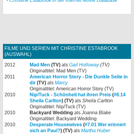
Christine Estabrook in der Internet Movie Database
FILME UND SERIEN MIT CHRISTINE ESTABROOK
(AUSWAHL)
2012
Mad Men
(TV)
als
Gail Holloway
(TV)
Originaltitel: Mad Men (TV)
2011
American Horror Story - Die Dunkle Seite in
dir
(TV)
als
Marcy
Originaltitel: American Horror Story (TV)
2010
Nip/Tuck - Schönheit hat ihren Preis
(
#6.14
Sheila Carlton
) (TV)
als
Sheila Carlton
Originaltitel: Nip/Tuck (TV)
2010
Backyard Wedding
als
Joanna Blake
Originaltitel: Backyard Wedding
2010
Desperate Housewives
(
#7.01 Wer erinnert
sich an Paul?
) (TV)
als
Martha Huber