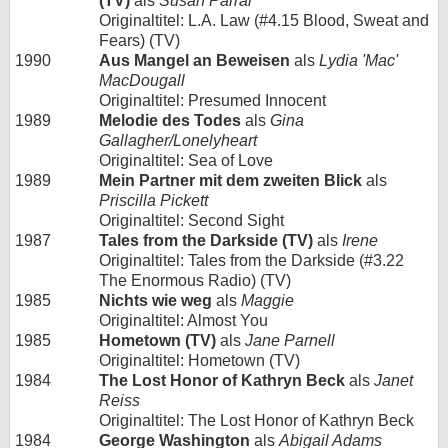
(TV)
als
Susan Parral
Originaltitel: L.A. Law (#4.15 Blood, Sweat and
Fears) (TV)
1990
Aus Mangel an Beweisen
als
Lydia 'Mac'
MacDougall
Originaltitel: Presumed Innocent
1989
Melodie des Todes
als
Gina
Gallagher/Lonelyheart
Originaltitel: Sea of Love
1989
Mein Partner mit dem zweiten Blick
als
Priscilla Pickett
Originaltitel: Second Sight
1987
Tales from the Darkside (TV)
als
Irene
Originaltitel: Tales from the Darkside (#3.22
The Enormous Radio) (TV)
1985
Nichts wie weg
als
Maggie
Originaltitel: Almost You
1985
Hometown (TV)
als
Jane Parnell
Originaltitel: Hometown (TV)
1984
The Lost Honor of Kathryn Beck
als
Janet
Reiss
Originaltitel: The Lost Honor of Kathryn Beck
1984
George Washington
als
Abigail Adams