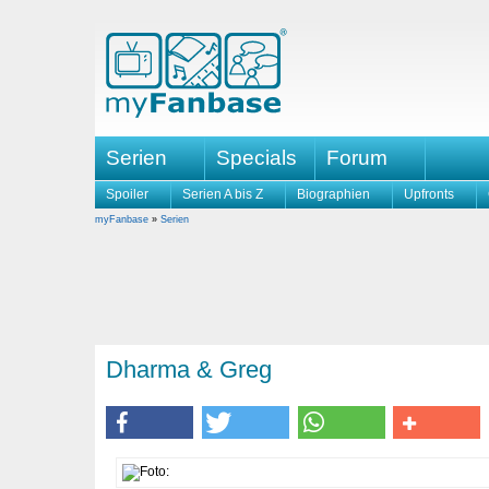
Serien
Specials
Forum
Spoiler
Serien A bis Z
Biographien
Upfronts
myFanbase
»
Serien
Dharma & Greg