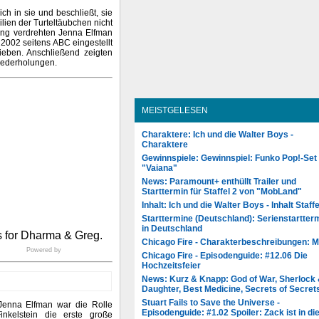
ich in sie und beschließt, sie
lien der Turteltäubchen nicht
lang verdrehten Jenna Elfman
2002 seitens ABC eingestellt
Sieben. Anschließend zeigten
iederholungen.
MEISTGELESEN
Charaktere: Ich und die Walter Boys -
Charaktere
Gewinnspiele: Gewinnspiel: Funko Pop!-Set
"Vaiana"
News: Paramount+ enthüllt Trailer und
Starttermin für Staffel 2 von "MobLand"
Inhalt: Ich und die Walter Boys - Inhalt Staffe
Starttermine (Deutschland): Serienstartter
in Deutschland
Chicago Fire - Charakterbeschreibungen: 
Powered by
Chicago Fire - Episodenguide: #12.06 Die
Hochzeitsfeier
News: Kurz & Knapp: God of War, Sherlock
Daughter, Best Medicine, Secrets of Secret
Stuart Fails to Save the Universe -
Jenna Elfman war die Rolle
Episodenguide: #1.02 Spoiler: Zack ist in di
nkelstein die erste große