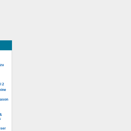
 zu
l 2
mine
Mason
 &
s
eser