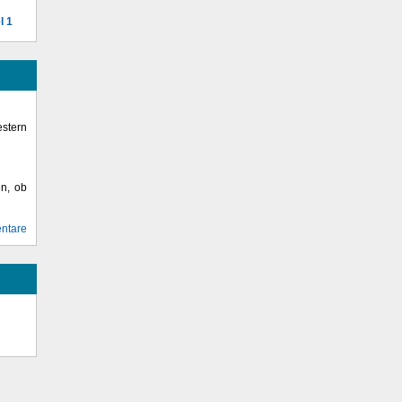
l 1
stern
en, ob
ntare