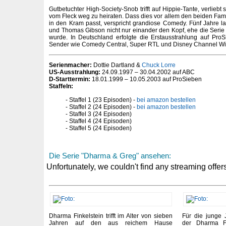
Gutbetuchter High-Society-Snob trifft auf Hippie-Tante, verliebt s
vom Fleck weg zu heiraten. Dass dies vor allem den beiden Fami
in den Kram passt, verspricht grandiose Comedy. Fünf Jahre 
und Thomas Gibson nicht nur einander den Kopf, ehe die Serie 
wurde. In Deutschland erfolgte die Erstausstrahlung auf Pro
Sender wie Comedy Central, Super RTL und Disney Channel W
Serienmacher:
Dottie Dartland &
Chuck Lorre
US-Ausstrahlung:
24.09.1997 – 30.04.2002 auf ABC
D-Starttermin:
18.01.1999 – 10.05.2003 auf ProSieben
Staffeln:
Staffel 1 (23 Episoden) -
bei amazon bestellen
Staffel 2 (24 Episoden) -
bei amazon bestellen
Staffel 3 (24 Episoden)
Staffel 4 (24 Episoden)
Staffel 5 (24 Episoden)
Die Serie "Dharma & Greg" ansehen:
Dharma Finkelstein trifft im Alter von sieben
Für die junge 
Jahren auf den aus reichem Hause
der Dharma Fi