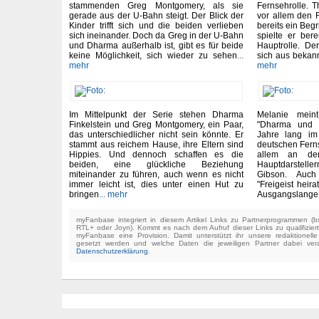
stammenden Greg Montgomery, als sie
Fernsehrolle. 
gerade aus der U-Bahn steigt. Der Blick der
vor allem den 
Kinder trifft sich und die beiden verlieben
bereits ein Begr
sich ineinander. Doch da Greg in der U-Bahn
spielte er ber
und Dharma außerhalb ist, gibt es für beide
Hauptrolle. De
keine Möglichkeit, sich wieder zu sehen
...
sich aus bekan
mehr
mehr
Im Mittelpunkt der Serie stehen Dharma
Melanie mein
Finkelstein und Greg Montgomery, ein Paar,
"Dharma und G
das unterschiedlicher nicht sein könnte. Er
Jahre lang im
stammt aus reichem Hause, ihre Eltern sind
deutschen Ferns
Hippies. Und dennoch schaffen es die
allem an den
beiden, eine glückliche Beziehung
Hauptdarstelle
miteinander zu führen, auch wenn es nicht
Gibson. Auc
immer leicht ist, dies unter einen Hut zu
"Freigeist heir
bringen
... mehr
Ausgangslange 
myFanbase integriert in diesem Artikel Links zu Partnerprogrammen 
RTL+ oder Joyn). Kommt es nach dem Aufruf dieser Links zu qualifizier
myFanbase eine Provision. Damit unterstützt ihr unsere redaktionell
gesetzt werden und welche Daten die jeweiligen Partner dabei verar
Datenschutzerklärung
.