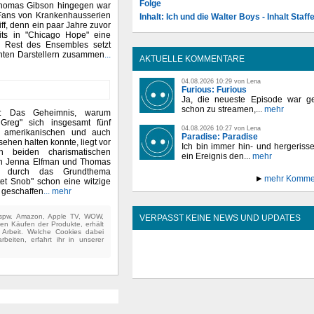
Folge
Thomas Gibson hingegen war
Fans von Krankenhausserien
Inhalt: Ich und die Walter Boys - Inhalt Staffe
iff, denn ein paar Jahre zuvor
eits in "Chicago Hope" eine
r Rest des Ensembles setzt
nten Darstellern zusammen
...
AKTUELLE KOMMENTARE
04.08.2026 10:29 von Lena
Furious: Furious
Ja, die neueste Episode war ge
schon zu streamen,...
mehr
t: Das Geheimnis, warum
reg" sich insgesamt fünf
04.08.2026 10:27 von Lena
 amerikanischen und auch
Paradise: Paradise
ehen halten konnte, liegt vor
Ich bin immer hin- und hergeriss
 beiden charismatischen
ein Ereignis den...
mehr
rn Jenna Elfman und Thomas
h durch das Grundthema
mehr Komme
atet Snob" schon eine witzige
geschaffen
... mehr
(bspw. Amazon, Apple TV, WOW,
VERPASST KEINE NEWS UND UPDATES
ten Käufen der Produkte, erhält
e Arbeit. Welche Cookies dabei
beiten, erfahrt ihr in unserer