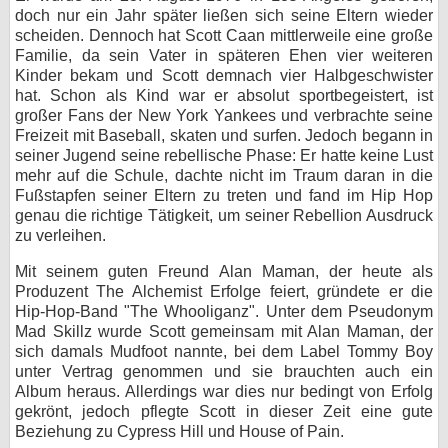
doch nur ein Jahr später ließen sich seine Eltern wieder
bei X
scheiden. Dennoch hat Scott Caan mittlerweile eine große
Familie, da sein Vater in späteren Ehen vier weiteren
bei Facebook
Kinder bekam und Scott demnach vier Halbgeschwister
hat. Schon als Kind war er absolut sportbegeistert, ist
großer Fans der New York Yankees und verbrachte seine
Freizeit mit Baseball, skaten und surfen. Jedoch begann in
Kontakt
seiner Jugend seine rebellische Phase: Er hatte keine Lust
mehr auf die Schule, dachte nicht im Traum daran in die
Nutzungsbedingungen
Fußstapfen seiner Eltern zu treten und fand im Hip Hop
genau die richtige Tätigkeit, um seiner Rebellion Ausdruck
Datenschutz
zu verleihen.
Cookie-Einstellungen
Mit seinem guten Freund Alan Maman, der heute als
Produzent The Alchemist Erfolge feiert, gründete er die
Impressum
Hip-Hop-Band "The Whooliganz". Unter dem Pseudonym
Mad Skillz wurde Scott gemeinsam mit Alan Maman, der
Desktop-Ansicht
sich damals Mudfoot nannte, bei dem Label Tommy Boy
myFanbase
unter Vertrag genommen und sie brauchten auch ein
Album heraus. Allerdings war dies nur bedingt von Erfolg
gekrönt, jedoch pflegte Scott in dieser Zeit eine gute
Beziehung zu Cypress Hill und House of Pain.