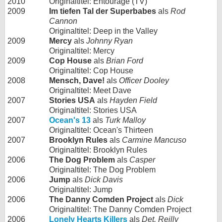
2010
Originaltitel: Entourage (TV)
2009
Im tiefen Tal der Superbabes
als
Rod
Cannon
Originaltitel: Deep in the Valley
2009
Mercy
als
Johnny Ryan
Originaltitel: Mercy
2009
Cop House
als
Brian Ford
Originaltitel: Cop House
2008
Mensch, Dave!
als
Officer Dooley
Originaltitel: Meet Dave
2007
Stories USA
als
Hayden Field
Originaltitel: Stories USA
2007
Ocean's 13
als
Turk Malloy
Originaltitel: Ocean's Thirteen
2007
Brooklyn Rules
als
Carmine Mancuso
Originaltitel: Brooklyn Rules
2006
The Dog Problem
als
Casper
Originaltitel: The Dog Problem
2006
Jump
als
Dick Davis
Originaltitel: Jump
2006
The Danny Comden Project
als
Dick
Originaltitel: The Danny Comden Project
2006
Lonely Hearts Killers
als
Det. Reilly