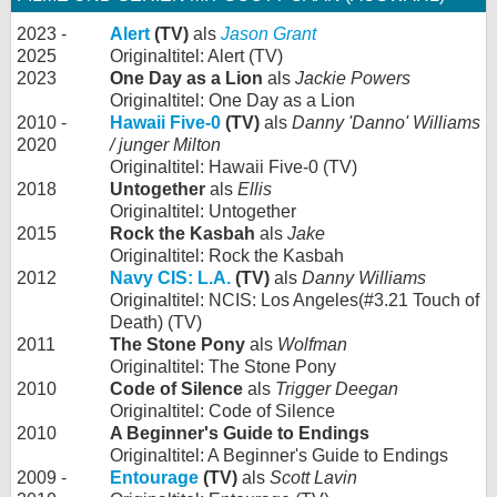
2023 -
Alert
(TV)
als
Jason Grant
2025
Originaltitel: Alert (TV)
2023
One Day as a Lion
als
Jackie Powers
Originaltitel: One Day as a Lion
2010 -
Hawaii Five-0
(TV)
als
Danny 'Danno' Williams
2020
/ junger Milton
Originaltitel: Hawaii Five-0 (TV)
2018
Untogether
als
Ellis
Originaltitel: Untogether
2015
Rock the Kasbah
als
Jake
Originaltitel: Rock the Kasbah
2012
Navy CIS: L.A.
(TV)
als
Danny Williams
Originaltitel: NCIS: Los Angeles(#3.21 Touch of
Death) (TV)
2011
The Stone Pony
als
Wolfman
Originaltitel: The Stone Pony
2010
Code of Silence
als
Trigger Deegan
Originaltitel: Code of Silence
2010
A Beginner's Guide to Endings
Originaltitel: A Beginner's Guide to Endings
2009 -
Entourage
(TV)
als
Scott Lavin