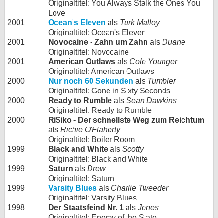
Originaltitel: You Always Stalk the Ones You
Love
2001
Ocean's Eleven
als
Turk Malloy
Originaltitel: Ocean's Eleven
2001
Novocaine - Zahn um Zahn
als
Duane
Originaltitel: Novocaine
2001
American Outlaws
als
Cole Younger
Originaltitel: American Outlaws
2000
Nur noch 60 Sekunden
als
Tumbler
Originaltitel: Gone in Sixty Seconds
2000
Ready to Rumble
als
Sean Dawkins
Originaltitel: Ready to Rumble
2000
Ri$iko - Der schnellste Weg zum Reichtum
als
Richie O'Flaherty
Originaltitel: Boiler Room
1999
Black and White
als
Scotty
Originaltitel: Black and White
1999
Saturn
als
Drew
Originaltitel: Saturn
1999
Varsity Blues
als
Charlie Tweeder
Originaltitel: Varsity Blues
1998
Der Staatsfeind Nr. 1
als
Jones
Originaltitel: Enemy of the State