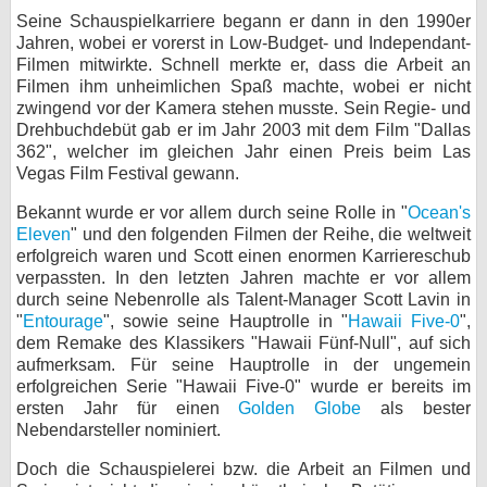
Seine Schauspielkarriere begann er dann in den 1990er
Jahren, wobei er vorerst in Low-Budget- und Independant-
Filmen mitwirkte. Schnell merkte er, dass die Arbeit an
Filmen ihm unheimlichen Spaß machte, wobei er nicht
zwingend vor der Kamera stehen musste. Sein Regie- und
Drehbuchdebüt gab er im Jahr 2003 mit dem Film "Dallas
362", welcher im gleichen Jahr einen Preis beim Las
Vegas Film Festival gewann.
Bekannt wurde er vor allem durch seine Rolle in "
Ocean's
Eleven
" und den folgenden Filmen der Reihe, die weltweit
erfolgreich waren und Scott einen enormen Karriereschub
verpassten. In den letzten Jahren machte er vor allem
durch seine Nebenrolle als Talent-Manager Scott Lavin in
"
Entourage
", sowie seine Hauptrolle in "
Hawaii Five-0
",
dem Remake des Klassikers "Hawaii Fünf-Null", auf sich
aufmerksam. Für seine Hauptrolle in der ungemein
erfolgreichen Serie "Hawaii Five-0" wurde er bereits im
ersten Jahr für einen
Golden Globe
als bester
Nebendarsteller nominiert.
Doch die Schauspielerei bzw. die Arbeit an Filmen und