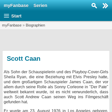
myFanbase
Serien
Serie suchen...
Start
Home
SERIEN
myFanbase
»
Biographien
Serien
Kolumnen
Interviews
Scott Caan
Veranstaltungen
Als Sohn der Schauspielerin und des Playboy-Cover-Girls
KULTUR
Sheila Ryan, die eine Beziehung mit Elvis Presley hatte,
Specials
und dem großartigen Schauspieler James Caan, der vor
allem durch seine Rolle als Sonny Corleone in "Der Pate"
SERVICE
weltweit bekannt wurde, ist es nicht verwunderlich, dass
auch Scott Andrew Caan seinen Weg ins Filmgeschäft
Gewinnspiele
gefunden hat.
Forum
Er wurde am 23. August 1976 in Los Angeles geboren,