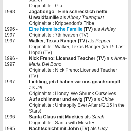
Originaltitel: Gia
1998
Jagabongo - Eine schrecklich nette
Urwaldfamilie
als
Abbey Tournquist
Originaltitel: Krippendorf's Tribe
1996 -
Eine himmlische Familie
(TV)
als
Ashley
1997
Originaltitel: 7th heaven (TV)
1997
Walker, Texas Ranger (TV)
als
Pepper
Originaltitel: Walker, Texas Ranger (#5.15 Last
Hope) (TV)
1996 -
Nick Freno: Licensed Teacher (TV)
als
Anna-
1997
Maria Del Bono
Originaltitel: Nick Freno: Licensed Teacher
(TV)
1997
Liebling, jetzt haben wir uns geschrumpft
als
Jill
Originaltitel: Honey, We Shrunk Ourselves
1996
Auf schlimmer und ewig (TV)
als
Chloe
Originaltitel: Unhappily Ever After (#2.15 In the
Stars)
1996
Santa Claus mit Muckies
als
Sarah
Originaltitel: Santa with Muscles
1995
Nachtschicht mit John (TV)
als
Lucy