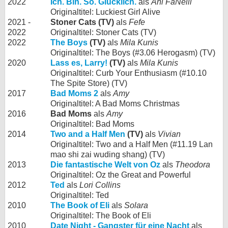
2022
Ich. Bin. So. Glücklich.
als
Ani FaNelli
Originaltitel: Luckiest Girl Alive
2021 -
Stoner Cats (TV)
als
Fefe
2022
Originaltitel: Stoner Cats (TV)
2022
The Boys
(TV)
als
Mila Kunis
Originaltitel: The Boys (#3.06 Herogasm) (TV)
2020
Lass es, Larry!
(TV)
als
Mila Kunis
Originaltitel: Curb Your Enthusiasm (#10.10
The Spite Store) (TV)
2017
Bad Moms 2
als
Amy
Originaltitel: A Bad Moms Christmas
2016
Bad Moms
als
Amy
Originaltitel: Bad Moms
2014
Two and a Half Men
(TV)
als
Vivian
Originaltitel: Two and a Half Men (#11.19 Lan
mao shi zai wuding shang) (TV)
2013
Die fantastische Welt von Oz
als
Theodora
Originaltitel: Oz the Great and Powerful
2012
Ted
als
Lori Collins
Originaltitel: Ted
2010
The Book of Eli
als
Solara
Originaltitel: The Book of Eli
2010
Date Night - Gangster für eine Nacht
als