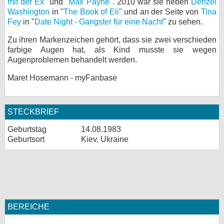
mit der Ex
" und "
Max Payne
". 2010 war sie neben
Denzel
Washington
in "
The Book of Eli
" und an der Seite von
Tina
Fey
in "
Date Night - Gangster für eine Nacht
" zu sehen.
Zu ihren Markenzeichen gehört, dass sie zwei verschieden
farbige Augen hat, als Kind musste sie wegen
Augenproblemen behandelt werden.
Maret Hosemann - myFanbase
STECKBRIEF
Geburtstag
14.08.1983
Geburtsort
Kiev, Ukraine
BEREICHE