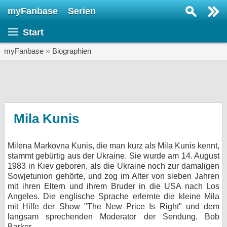
myFanbase
Serien
Serie suchen...
Start
Home
SERIEN
myFanbase
»
Biographien
Serien
Kolumnen
Interviews
Mila Kunis
Veranstaltungen
Milena Markovna Kunis, die man kurz als Mila Kunis kennt,
KULTUR
stammt gebürtig aus der Ukraine. Sie wurde am 14. August
Specials
1983 in Kiev geboren, als die Ukraine noch zur damaligen
Sowjetunion gehörte, und zog im Alter von sieben Jahren
SERVICE
mit ihren Eltern und ihrem Bruder in die USA nach Los
Angeles. Die englische Sprache erlernte die kleine Mila
Gewinnspiele
mit Hilfe der Show "The New Price Is Right" und dem
langsam sprechenden Moderator der Sendung, Bob
Forum
Barker.