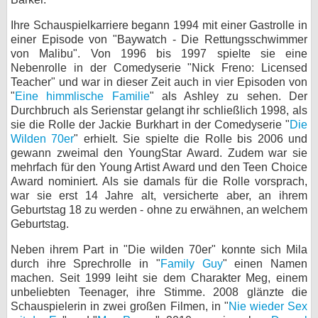
bei X
Ihre Schauspielkarriere begann 1994 mit einer Gastrolle in
einer Episode von "Baywatch - Die Rettungsschwimmer
bei Facebook
von Malibu". Von 1996 bis 1997 spielte sie eine
Nebenrolle in der Comedyserie "Nick Freno: Licensed
Teacher" und war in dieser Zeit auch in vier Episoden von
"
Eine himmlische Familie
Kontakt
" als Ashley zu sehen. Der
Durchbruch als Serienstar gelangt ihr schließlich 1998, als
sie die Rolle der Jackie Burkhart in der Comedyserie "
Die
Nutzungsbedingungen
Wilden 70er
" erhielt. Sie spielte die Rolle bis 2006 und
gewann zweimal den YoungStar Award. Zudem war sie
Datenschutz
mehrfach für den Young Artist Award und den Teen Choice
Award nominiert. Als sie damals für die Rolle vorsprach,
Cookie-Einstellungen
war sie erst 14 Jahre alt, versicherte aber, an ihrem
Geburtstag 18 zu werden - ohne zu erwähnen, an welchem
Impressum
Geburtstag.
Desktop-Ansicht
Neben ihrem Part in "Die wilden 70er" konnte sich Mila
myFanbase
durch ihre Sprechrolle in "
Family Guy
" einen Namen
machen. Seit 1999 leiht sie dem Charakter Meg, einem
unbeliebten Teenager, ihre Stimme. 2008 glänzte die
Schauspielerin in zwei großen Filmen, in "
Nie wieder Sex