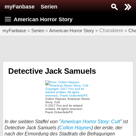
myFanbase
Serien
Serie suchen...
American Horror Story
Home
SERIEN
myFanbase
»
Serien
»
American Horror Story
» Charaktere »
Cha
Serien
Kolumnen
Interviews
Detective Jack Samuels
Veranstaltungen
KULTUR
Specials
Colton Haynes, American Horror
Story: Cult
© 2017 Fox and its related
SERVICE
entities. All rights reserved.;
Frank Ockenfels/FX
Gewinnspiele
In der siebten Staffel von "
American Horror Story: Cult
" ist
Detective Jack Samuels (
Colton Haynes
) der erste, der
Forum
nach der Ermordung des Stadtrats die Befragungen