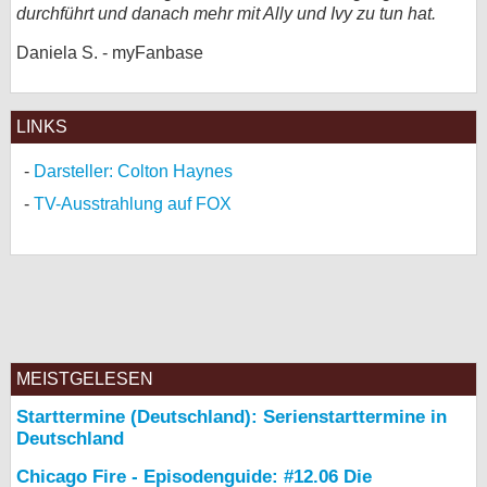
durchführt und danach mehr mit Ally und Ivy zu tun hat.
bei X
Daniela S. - myFanbase
bei Facebook
LINKS
Kontakt
Darsteller: Colton Haynes
Nutzungsbedingungen
TV-Ausstrahlung auf FOX
Datenschutz
Cookie-Einstellungen
Impressum
Desktop-Ansicht
MEISTGELESEN
myFanbase
Starttermine (Deutschland): Serienstarttermine in
Deutschland
Chicago Fire - Episodenguide: #12.06 Die