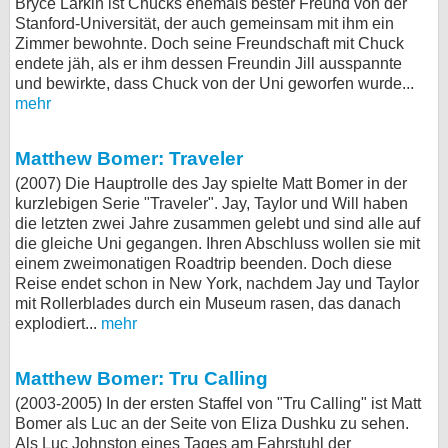
Bryce Larkin ist Chucks ehemals bester Freund von der
Stanford-Universität, der auch gemeinsam mit ihm ein
Zimmer bewohnte. Doch seine Freundschaft mit Chuck
endete jäh, als er ihm dessen Freundin Jill ausspannte
und bewirkte, dass Chuck von der Uni geworfen wurde...
mehr
Matthew Bomer: Traveler
(2007) Die Hauptrolle des Jay spielte Matt Bomer in der
kurzlebigen Serie "Traveler". Jay, Taylor und Will haben
die letzten zwei Jahre zusammen gelebt und sind alle auf
die gleiche Uni gegangen. Ihren Abschluss wollen sie mit
einem zweimonatigen Roadtrip beenden. Doch diese
Reise endet schon in New York, nachdem Jay und Taylor
mit Rollerblades durch ein Museum rasen, das danach
explodiert...
mehr
Matthew Bomer: Tru Calling
(2003-2005) In der ersten Staffel von "Tru Calling" ist Matt
Bomer als Luc an der Seite von Eliza Dushku zu sehen.
Als Luc Johnston eines Tages am Fahrstuhl der