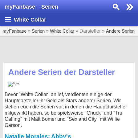
myFanbase
Serien
Serie suchen...
White Collar
Home
SERIEN
myFanbase
»
Serien
»
White Collar
» Darsteller »
Andere Serien
Serien
Kolumnen
Interviews
Andere Serien der Darsteller
Veranstaltungen
KULTUR
Bevor "White Collar" anlief, verdienten einige der
Specials
Hauptdarsteller ihr Geld als Stars anderer Serien. Wir
stellen euch die Serien vor, in denen die Hauptdarsteller
SERVICE
mitgewirkt haben, so beispielsweise "Chuck" und "Tru
Calling" mit Matt Bomer und "Sex and City" mit Willie
Gewinnspiele
Garson.
Forum
Natalie Morales: Abby's