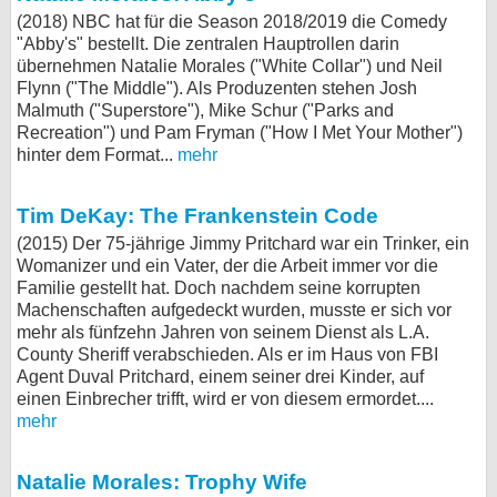
(2018) NBC hat für die Season 2018/2019 die Comedy
bei X
"Abby's" bestellt. Die zentralen Hauptrollen darin
übernehmen Natalie Morales ("White Collar") und Neil
bei Facebook
Flynn ("The Middle"). Als Produzenten stehen Josh
Malmuth ("Superstore"), Mike Schur ("Parks and
Recreation") und Pam Fryman ("How I Met Your Mother")
Kontakt
hinter dem Format...
mehr
Nutzungsbedingungen
Tim DeKay: The Frankenstein Code
(2015) Der 75-jährige Jimmy Pritchard war ein Trinker, ein
Datenschutz
Womanizer und ein Vater, der die Arbeit immer vor die
Familie gestellt hat. Doch nachdem seine korrupten
Cookie-Einstellungen
Machenschaften aufgedeckt wurden, musste er sich vor
mehr als fünfzehn Jahren von seinem Dienst als L.A.
Impressum
County Sheriff verabschieden. Als er im Haus von FBI
Agent Duval Pritchard, einem seiner drei Kinder, auf
Desktop-Ansicht
einen Einbrecher trifft, wird er von diesem ermordet....
myFanbase
mehr
Natalie Morales: Trophy Wife