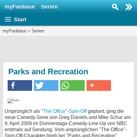
myFanbase
Serien
Serie suchen...
Start
Home
SERIEN
myFanbase
»
Serien
Serien
Kolumnen
Interviews
Parks and Recreation
Veranstaltungen
KULTUR
Specials
SERVICE
Ursprünglich als "
The Office
"-
Spin-Off
geplant, ging die
neue Comedy-Serie von Greg Daniels und Mike Schur am
Gewinnspiele
9. April 2009 im Donnerstags-Comedy-Line-Up von NBC
erstmals auf Sendung. Vom ursprünglichen "The Office"-
Forum
Spin-Off-Charakter blieb bei "Parks and Recreation"