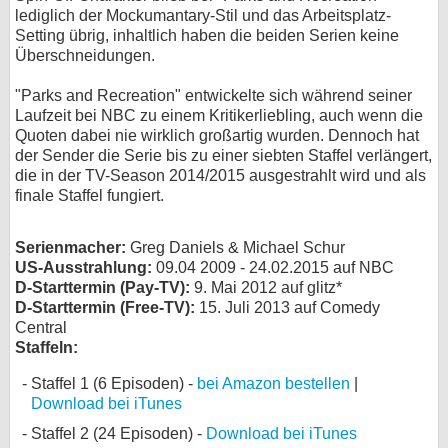
lediglich der Mockumantary-Stil und das Arbeitsplatz-
bei X
Setting übrig, inhaltlich haben die beiden Serien keine
Überschneidungen.
bei Facebook
"Parks and Recreation" entwickelte sich während seiner
Laufzeit bei NBC zu einem Kritikerliebling, auch wenn die
Quoten dabei nie wirklich großartig wurden. Dennoch hat
Kontakt
der Sender die Serie bis zu einer siebten Staffel verlängert,
die in der TV-Season 2014/2015 ausgestrahlt wird und als
Nutzungsbedingungen
finale Staffel fungiert.
Datenschutz
Serienmacher:
Greg Daniels & Michael Schur
Cookie-Einstellungen
US-Ausstrahlung:
09.04 2009 - 24.02.2015 auf NBC
D-Starttermin (Pay-TV):
9. Mai 2012 auf glitz*
D-Starttermin (Free-TV):
15. Juli 2013 auf Comedy
Impressum
Central
Desktop-Ansicht
Staffeln:
myFanbase
Staffel 1 (6 Episoden) -
bei Amazon bestellen
|
Download bei iTunes
Staffel 2 (24 Episoden) -
Download bei iTunes