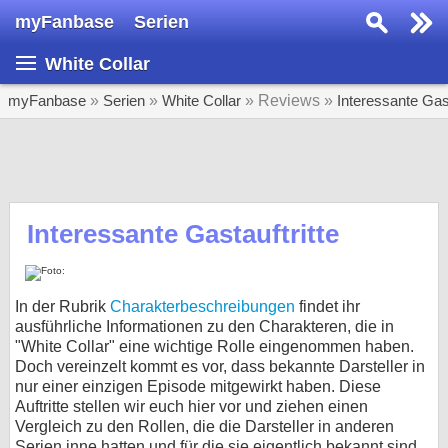
myFanbase
Serien
Serie suchen...
White Collar
Home
SERIEN
myFanbase
»
Serien
»
White Collar
» Reviews »
Interessante Gast
Serien
Kolumnen
Interviews
Interessante Gastauftritte
Veranstaltungen
KULTUR
In der Rubrik
Charakterbeschreibungen
findet ihr
Specials
ausführliche Informationen zu den Charakteren, die in
"White Collar" eine wichtige Rolle eingenommen haben.
SERVICE
Doch vereinzelt kommt es vor, dass bekannte Darsteller in
nur einer einzigen Episode mitgewirkt haben. Diese
Gewinnspiele
Auftritte stellen wir euch hier vor und ziehen einen
Vergleich zu den Rollen, die die Darsteller in anderen
Forum
Serien inne hatten und für die sie eigentlich bekannt sind.