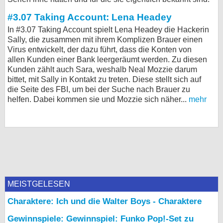
bei X
#3.07 Taking Account: Lena Headey
In #3.07 Taking Account spielt Lena Headey die Hackerin
bei Facebook
Sally, die zusammen mit ihrem Komplizen Brauer einen
Virus entwickelt, der dazu führt, dass die Konten von
allen Kunden einer Bank leergeräumt werden. Zu diesen
Kontakt
Kunden zählt auch Sara, weshalb Neal Mozzie darum
bittet, mit Sally in Kontakt zu treten. Diese stellt sich auf
Nutzungsbedingungen
die Seite des FBI, um bei der Suche nach Brauer zu
helfen. Dabei kommen sie und Mozzie sich näher...
mehr
Datenschutz
Cookie-Einstellungen
Impressum
Desktop-Ansicht
myFanbase
MEISTGELESEN
Charaktere: Ich und die Walter Boys - Charaktere
Gewinnspiele: Gewinnspiel: Funko Pop!-Set zu