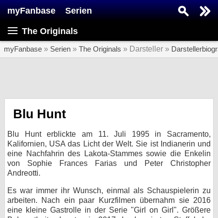
myFanbase
Serien
Serie suchen...
The Originals
Home
SERIEN
myFanbase
»
Serien
»
The Originals
» Darsteller »
Darstellerbiog
Serien
Kolumnen
Interviews
Blu Hunt
Veranstaltungen
Blu Hunt erblickte am 11. Juli 1995 in Sacramento,
KULTUR
Kalifornien, USA das Licht der Welt. Sie ist Indianerin und
eine Nachfahrin des Lakota-Stammes sowie die Enkelin
Specials
von Sophie Frances Farias und Peter Christopher
Andreotti.
SERVICE
Gewinnspiele
Es war immer ihr Wunsch, einmal als Schauspielerin zu
arbeiten. Nach ein paar Kurzfilmen übernahm sie 2016
eine kleine Gastrolle in der Serie "Girl on Girl". Größere
Forum