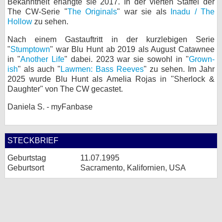
Bekanntheit erlangte sie 2017. In der vierten Staffel der
The CW-Serie "
The Originals
" war sie als
Inadu / The
bei X
Hollow
zu sehen.
bei Facebook
Nach einem Gastauftritt in der kurzlebigen Serie
"
Stumptown
" war Blu Hunt ab 2019 als August Catawnee
in "
Another Life
" dabei. 2023 war sie sowohl in "
Grown-
Kontakt
ish
" als auch "
Lawmen: Bass Reeves
" zu sehen. Im Jahr
2025 wurde Blu Hunt als Amelia Rojas in "Sherlock &
Nutzungsbedingungen
Daughter" von The CW gecastet.
Daniela S. - myFanbase
Datenschutz
Cookie-Einstellungen
STECKBRIEF
Impressum
Geburtstag
11.07.1995
Geburtsort
Sacramento, Kalifornien, USA
Desktop-Ansicht
myFanbase