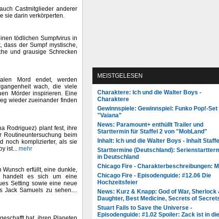
 auch Castmitglieder anderer
e sie darin verkörperten.
inen tödlichen Sumpfvirus in
t, dass der Sumpf mystische,
iche und grausige Schrecken
MEISTGELESEN
utalen Mord endet, werden
gangenheit wach, die viele
Charaktere: Ich und die Walter Boys -
uen Mörder inspirieren. Eine
Charaktere
Weg wieder zueinander finden
Gewinnspiele: Gewinnspiel: Funko Pop!-Set
"Vaiana"
News: Paramount+ enthüllt Trailer und
 Rodriguez) plant fest, ihre
Starttermin für Staffel 2 von "MobLand"
ner Routineuntersuchung beim
Inhalt: Ich und die Walter Boys - Inhalt Staffe
d noch komplizierter, als sie
 ist...
mehr
Starttermine (Deutschland): Serienstartter
in Deutschland
Chicago Fire - Charakterbeschreibungen: 
 Wunsch erfüllt, eine dunkle,
Chicago Fire - Episodenguide: #12.06 Die
i handelt es sich um eine
Hochzeitsfeier
eues Setting sowie eine neue
ls Jack Samuels zu sehen....
News: Kurz & Knapp: God of War, Sherlock
Daughter, Best Medicine, Secrets of Secret
Stuart Fails to Save the Universe -
Episodenguide: #1.02 Spoiler: Zack ist in di
geschafft hat, ihren Planeten