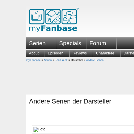
Serien
Specials
Forum
About
Episoden
Reviews
Charaktere
Darste
myFanbase
»
Serien
»
Teen Wolf
» Darsteller »
Andere Serien
Andere Serien der Darsteller