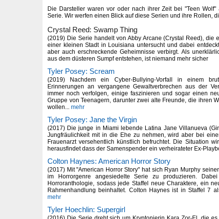
Die Darsteller waren vor oder nach ihrer Zeit bei "Teen Wolf"
Serie. Wir werfen einen Blick auf diese Serien und ihre Rollen, di
Crystal Reed: Swamp Thing
(2019) Die Serie handelt von Abby Arcane (Crystal Reed), die e
einer kleinen Stadt in Louisiana untersucht und dabei entdeck
aber auch erschreckende Geheimnisse verbirgt. Als unerklärl
aus dem düsteren Sumpf entstehen, ist niemand mehr sicher
Tyler Posey: Scream
(2019) Nachdem ein Cyber-Bullying-Vorfall in einem br
Erinnerungen an vergangene Gewaltverbrechen aus der Ver
immer noch verfolgen, einige faszinieren und sogar einen ne
Gruppe von Teenagern, darunter zwei alte Freunde, die ihren 
wollen...
mehr
Tyler Posey: Jane the Virgin
(2017) Die junge in Miami lebende Latina Jane Villanueva (Gina
Jungfräulichkeit mit in die Ehe zu nehmen, wird aber bei ei
Frauenarzt versehentlich künstlich befruchtet. Die Situation wir
herausfindet dass der Samenspender ein verheirateter Ex-Playboy
Colton Haynes: American Horror Story
(2017) Mit "American Horror Story" hat sich Ryan Murphy seinen
im Horrorgenre angesiedelte Serie zu produzieren. Dabe
Horroranthologie, sodass jede Staffel neue Charaktere, ein n
Rahmenhandlung beinhaltet. Colton Haynes ist in Staffel 7 a
mehr
Tyler Hoechlin: Supergirl
(2016) Die Serie dreht sich um Kryptonierin Kara Zor-El, die es 