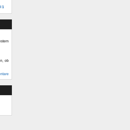
l 1
stern
en, ob
ntare