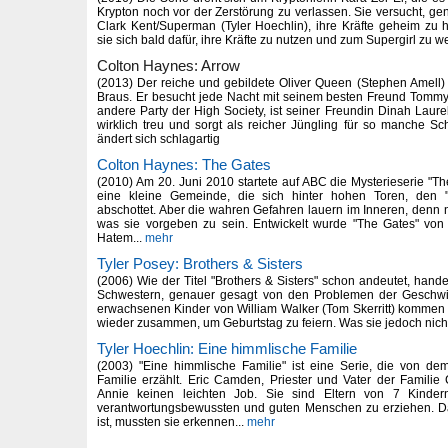
Krypton noch vor der Zerstörung zu verlassen. Sie versucht, ge
Clark Kent/Superman (Tyler Hoechlin), ihre Kräfte geheim zu ha
sie sich bald dafür, ihre Kräfte zu nutzen und zum Supergirl zu w
Colton Haynes: Arrow
(2013) Der reiche und gebildete Oliver Queen (Stephen Amell)
Braus. Er besucht jede Nacht mit seinem besten Freund Tommy
andere Party der High Society, ist seiner Freundin Dinah Laure
wirklich treu und sorgt als reicher Jüngling für so manche S
ändert sich schlagartig
Colton Haynes: The Gates
(2010) Am 20. Juni 2010 startete auf ABC die Mysterieserie "The
eine kleine Gemeinde, die sich hinter hohen Toren, den 
abschottet. Aber die wahren Gefahren lauern im Inneren, denn n
was sie vorgeben zu sein. Entwickelt wurde "The Gates" vo
Hatem...
mehr
Tyler Posey: Brothers & Sisters
(2006) Wie der Titel "Brothers & Sisters" schon andeutet, hand
Schwestern, genauer gesagt von den Problemen der Geschwist
erwachsenen Kinder von William Walker (Tom Skerritt) kommen m
wieder zusammen, um Geburtstag zu feiern. Was sie jedoch nich
Tyler Hoechlin: Eine himmlische Familie
(2003) "Eine himmlische Familie" ist eine Serie, die von d
Familie erzählt. Eric Camden, Priester und Vater der Famili
Annie keinen leichten Job. Sie sind Eltern von 7 Kinde
verantwortungsbewussten und guten Menschen zu erziehen. Da
ist, mussten sie erkennen...
mehr