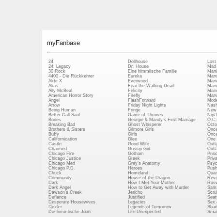
myFanbase
24
Dollhouse
Lost
24: Legacy
Dr. House
Mad
30 Rock
Eine himmlische Familie
Mani
4400 - Die Rückkehrer
Eureka
Marv
Akte X
Everwood
Marv
Alias
Fear the Walking Dead
Marv
Ally McBeal
Felicity
Marv
American Horror Story
Firefly
Marv
Angel
FlashForward
Mode
Arrow
Friday Night Lights
Nash
Being Human
Fringe
New 
Better Call Saul
Game of Thrones
Nip/
Bones
Georgie & Mandy's First Marriage
O.C.
Breaking Bad
Ghost Whisperer
Octo
Brothers & Sisters
Gilmore Girls
Once
Buffy
Girls
Once
Californication
Glee
One 
Castle
Good Wife
Outl
Charmed
Gossip Girl
Outl
Chicago Fire
Gotham
Pris
Chicago Justice
Greek
Priv
Chicago Med
Grey's Anatomy
Psy
Chicago P.D.
Heroes
Push
Chuck
Homeland
Quan
Community
House of the Dragon
Revo
Dark
How I Met Your Mother
Rosw
Dark Angel
How to Get Away with Murder
Sam
Dawson's Creek
Jericho
Scru
Defiance
Justified
Seatt
Desperate Housewives
Legacies
Sex 
Dexter
Legends of Tomorrow
Shad
Die himmlische Joan
Life Unexpected
Small