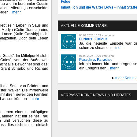
Folge
nau wie ihr berühmter Cousin
Inhalt: Ich und die Walter Boys - Inhalt Staffe
lten. Allerdings entscheidet
erden...
mehr
 lebt sein Leben in Saus und
AKTUELLE KOMMENTARE
 Merlyn (Colin Donnell) eine
l Lance (Katie Cassidy) nicht
04.08.2026 10:29 von Lena
chlagzeilen. Doch sein Leben
Furious: Furious
Ja, die neueste Episode war ge
schon zu streamen,...
mehr
 Gates". Im Mittelpunkt steht
04.08.2026 10:27 von Lena
Paradise: Paradise
"Gates", von der Außenwelt
Ich bin immer hin- und hergeriss
icht alle Bewohner sind das,
ein Ereignis den...
mehr
n Grant Scharbo und Richard
mehr Komme
elt die Serie von Brüdern und
er Walker. Die mittlerweile
it ihren jeweiligen Familien
VERPASST KEINE NEWS UND UPDATES
t wissen können...
mehr
em Leben einer neunköpfigen
e Camden hat mit seiner Frau
rn und versuchen diese zu
ss dies nicht immer einfach