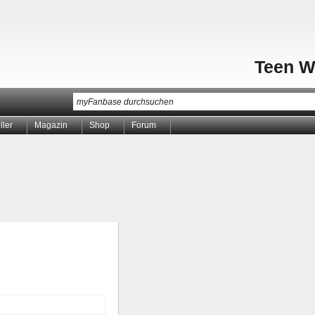
Teen W
ller
Magazin
Shop
Forum