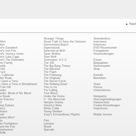
▲ Nac
Stranger Things
Serienlexikon
 Men
Stuart Fails to Save the Universe
Interviews
fest
Summerland Beach
Kolumnen
el's Daredevil
Supernatural
DVD-Rezensionen
el's Iron Fist
Switched at Birth
Fotogalerien
el's Jessica Jones
Taras Welten
Veranstaltungen
el's Luke Cage
Teen Wolf
el's The Defenders
Terminator: S.C.C.
Forum
rn Family
The 100
Biographien
ville
The Big Bang Theory
Gewinnspiele
Girl
The Blacklist
Shop
Tuck
The Flash
, California
The Following
Kontakt
ber Road
The Originals
Bewerben
 Upon a Time
The Secret Circle
 Upon a Time in Wonderland
The Walking Dead
Team
Tree Hill
This Is Us
Presse
ander
Tru Calling
Unternehmen
ander: Blood of My Blood
True Blood
on Break
Under the Dome
Netiquette
ate Practice
V - Die Besucher
Nutzungsbedingungen
ch
Vampire Diaries
Datenschutz
ing Daisies
Veronica Mars
Cookie-Einstellungen
tico
White Collar
Impressum
lution
Young Sheldon
ell
Zoey's Extraordinary Playlist
Mobile Version
antha Who?
bs
Film
le Firefighters
Literatur
and the City
Musik
owhunters
Specials
ville