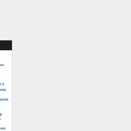
 zu
l 2
mine
Mason
 &
s
eser