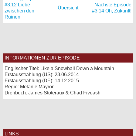
#3.12 Liebe
Nächste Episode
Übersicht
bei X
zwischen den
#3.14 Oh, Zukunft!
Ruinen
bei Facebook
Kontakt
Nutzungsbedingungen
INFORMATIONEN ZUR EPISODE
Datenschutz
Englischer Titel: Like a Snowball Down a Mountain
Erstausstrahlung (
US
): 23.06.2014
Cookie-Einstellungen
Erstausstrahlung (
DE
): 14.12.2015
Regie: Melanie Mayron
Drehbuch: James Stoteraux & Chad Fiveash
Impressum
Desktop-Ansicht
myFanbase
LINKS