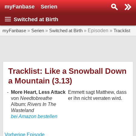
myFanbase
Serien
Serie suchen...
Switched at Birth
Home
SERIEN
myFanbase
»
Serien
»
Switched at Birth
» Episoden »
Tracklist
Serien
Kolumnen
Interviews
Tracklist: Like a Snowball Down
a Mountain (3.13)
Veranstaltungen
KULTUR
-
More Heart, Less Attack
Emmett sagt Matthew, dass
von
Needtobreathe
er ihn nicht verraten wird.
Specials
Album:
Rivers In The
SERVICE
Wasteland
bei Amazon bestellen
Gewinnspiele
Forum
Vorherige Episode