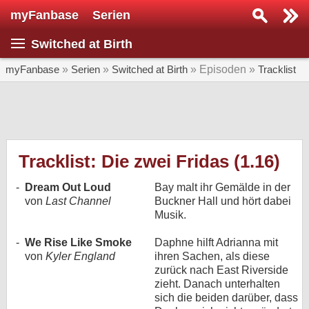
myFanbase
Serien
Serie suchen...
Switched at Birth
Home
SERIEN
myFanbase
»
Serien
»
Switched at Birth
» Episoden »
Tracklist
Serien
Kolumnen
Interviews
Tracklist: Die zwei Fridas (1.16)
Veranstaltungen
-
Dream Out Loud
Bay malt ihr Gemälde in der
von
Last Channel
Buckner Hall und hört dabei
KULTUR
Musik.
Specials
-
We Rise Like Smoke
Daphne hilft Adrianna mit
SERVICE
von
Kyler England
ihren Sachen, als diese
Gewinnspiele
zurück nach East Riverside
zieht. Danach unterhalten
sich die beiden darüber, dass
Forum