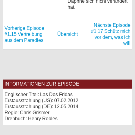
Daphne sich nicht verändert
hat.
bei X
bei Facebook
Nächste Episode
Vorherige Episode
#1.17 Schütz mich
#1.15 Vertreibung
Übersicht
vor dem, was ich
aus dem Paradies
Kontakt
will
Nutzungsbedingungen
Datenschutz
Cookie-Einstellungen
INFORMATIONEN ZUR EPISODE
Impressum
Englischer Titel: Las Dos Fridas
Erstausstrahlung (
US
): 07.02.2012
Desktop-Ansicht
Erstausstrahlung (
DE
): 12.05.2014
myFanbase
Regie: Chris Grismer
Drehbuch: Henry Robles