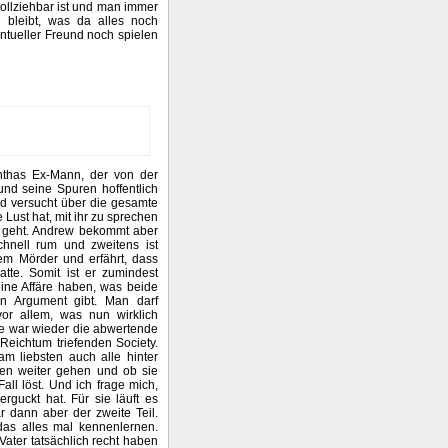
hvollziehbar ist und man immer
g bleibt, was da alles noch
ntueller Freund noch spielen
thas Ex-Mann, der von der
nd seine Spuren hoffentlich
nd versucht über die gesamte
Lust hat, mit ihr zu sprechen
s geht. Andrew bekommt aber
chnell rum und zweitens ist
em Mörder und erfährt, dass
tte. Somit ist er zumindest
eine Affäre haben, was beide
in Argument gibt. Man darf
vor allem, was nun wirklich
ode war wieder die abwertende
 Reichtum triefenden Society.
am liebsten auch alle hinter
ngen weiter gehen und ob sie
ll löst. Und ich frage mich,
erguckt hat. Für sie läuft es
ar dann aber der zweite Teil.
das alles mal kennenlernen.
Vater tatsächlich recht haben