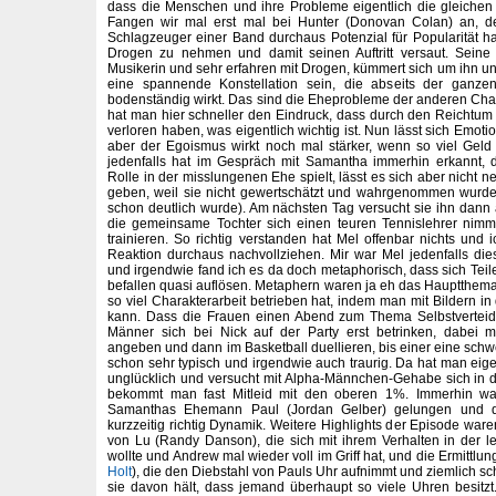
dass die Menschen und ihre Probleme eigentlich die gleichen 
Fangen wir mal erst mal bei Hunter (Donovan Colan) an, der
Schlagzeuger einer Band durchaus Potenzial für Popularität hat
Drogen zu nehmen und damit seinen Auftritt versaut. Seine 
Musikerin und sehr erfahren mit Drogen, kümmert sich um ihn u
eine spannende Konstellation sein, die abseits der ganze
bodenständig wirkt. Das sind die Eheprobleme der anderen Char
hat man hier schneller den Eindruck, dass durch den Reichtum
verloren haben, was eigentlich wichtig ist. Nun lässt sich Emoti
aber der Egoismus wirkt noch mal stärker, wenn so viel Geld 
jedenfalls hat im Gespräch mit Samantha immerhin erkannt, 
Rolle in der misslungenen Ehe spielt, lässt es sich aber nicht
geben, weil sie nicht gewertschätzt und wahrgenommen wurde 
schon deutlich wurde). Am nächsten Tag versucht sie ihn dann
die gemeinsame Tochter sich einen teuren Tennislehrer nimmt
trainieren. So richtig verstanden hat Mel offenbar nichts un
Reaktion durchaus nachvollziehen. Mir war Mel jedenfalls di
und irgendwie fand ich es da doch metaphorisch, dass sich Tei
befallen quasi auflösen. Metaphern waren ja eh das Hauptthema
so viel Charakterarbeit betrieben hat, indem man mit Bildern i
kann. Dass die Frauen einen Abend zum Thema Selbstvertei
Männer sich bei Nick auf der Party erst betrinken, dabei m
angeben und dann im Basketball duellieren, bis einer eine schwe
schon sehr typisch und irgendwie auch traurig. Da hat man eigent
unglücklich und versucht mit Alpha-Männchen-Gehabe sich in de
bekommt man fast Mitleid mit den oberen 1%. Immerhin wa
Samanthas Ehemann Paul (Jordan Gelber) gelungen und 
kurzzeitig richtig Dynamik. Weitere Highlights der Episode wa
von Lu (Randy Danson), die sich mit ihrem Verhalten in der l
wollte und Andrew mal wieder voll im Griff hat, und die Ermittlun
Holt
), die den Diebstahl von Pauls Uhr aufnimmt und ziemlich sch
sie davon hält, dass jemand überhaupt so viele Uhren besitz