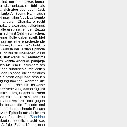
sind, nur eben etwas teurer.
 sich unbeachtet fühlt, als
, sich aber überreden lässt,
Tante Ali (Lena Hall), auch
nd macht ihm Mut. Das könnte
n anderen Charaktere recht
aktere zwar auch, allerdings
 alle ein bisschen den Bezug
on nicht mit Geld wettmachen,
eine Rolle dabei spielt. Mel
dass sie eine entscheidende
 nehmen, Andrew die Schuld zu
(was in der letzten Episode
 auch nur zu überreden, dass
, statt weiter mit Andrew zu
d ich konnte Andrews pampige
eses Mal eher unsympathisch
le des Zuhauses durch Motten
 der Episode, die damit auch
n die tiefen Abgründe schauen
digung machen, während die
it ihrem Reichtum teilweise
re Verletzung davonträgt, ist
lich alles, ist aber trotzdem
n Mittelpunkt zu stellen. Da
r Andrews Breitseite gegen
da bekam die Episode mal
ren der überraschende Besuch
etzten Episode nur absichern
g von Detective Lin (
Sandrine
lagfertig deutlich macht, was
t. Auf der Ebene könnte man