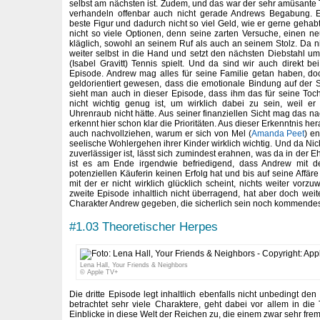
selbst am nächsten ist. Zudem, und das war der sehr amüsante T
verhandeln offenbar auch nicht gerade Andrews Begabung. Er
beste Figur und dadurch nicht so viel Geld, wie er gerne gehabt 
nicht so viele Optionen, denn seine zarten Versuche, einen ne
kläglich, sowohl an seinem Ruf als auch an seinem Stolz. Da ni
weiter selbst in die Hand und setzt den nächsten Diebstahl um
(Isabel Gravitt) Tennis spielt. Und da sind wir auch direkt be
Episode. Andrew mag alles für seine Familie getan haben, do
geldorientiert gewesen, dass die emotionale Bindung auf der S
sieht man auch in dieser Episode, dass ihm das für seine Tocht
nicht wichtig genug ist, um wirklich dabei zu sein, weil e
Uhrenraub nicht hätte. Aus seiner finanziellen Sicht mag das n
erkennt hier schon klar die Prioritäten. Aus dieser Erkenntnis he
auch nachvollziehen, warum er sich von Mel (
Amanda Peet
) en
seelische Wohlergehen ihrer Kinder wirklich wichtig. Und da Ni
zuverlässiger ist, lässt sich zumindest erahnen, was da in der Eh
ist es am Ende irgendwie befriedigend, dass Andrew mit d
potenziellen Käuferin keinen Erfolg hat und bis auf seine Affär
mit der er nicht wirklich glücklich scheint, nichts weiter vorzu
zweite Episode inhaltlich nicht überragend, hat aber doch weit
Charakter Andrew gegeben, die sicherlich sein noch kommendes 
#1.03 Theoretischer Herpes
Lena Hall, Your Friends & Neighbors
© Apple TV+
Die dritte Episode legt inhaltlich ebenfalls nicht unbedingt de
betrachtet sehr viele Charaktere, geht dabei vor allem in die 
Einblicke in diese Welt der Reichen zu, die einem zwar sehr frem