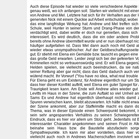
Auch diese Episode hat wieder so viele verschiedene Aspekte be
genau weiß, wo ich anfangen soll. Starten wir vielleicht mit ei
von Andrew und Mel. Letztere hat sich für ihr Verhalten aus der 
genervten Nick mit einem Quickie auf Arbeit entschuldigt, wobei mi
das eine langfristige Wirkung hat. Andrew und Mel treffen sich
Schule, weil Hunter in seiner Sturm und Drang-Phase von d
verdächtigt wird, dabei wollte er doch nur genießen, dass sich
interessiert. Es wird deutlich, dass die ein oder andere Pro
bereits ohne Andrew übermittelt wurde und er nun überhaupt nic
häufiger aufgefallen ist. Dass Mel dann auch noch mit Geld all
wieder etwas unsympathischer. Auf der Geldbeschaffungsseite
gut. Er stiehlt mit Elena ein Gemälde bzw. tauscht es gegen ei
das große Geld erwarten. Leider zeigt sich bei der gefeierten V
Kriminellen nicht so vertrauenswürdig sind. Er will Elena gegen
Helden spielen, sie vielleicht auch beeindrucken, da sie natürl
seiner Rettung aber gar nicht, dass das Geld dadurch auch verl
wütend macht. Ihr Vorwurf ("You have no idea, what real trouble is
Für Elena geht es um Existenz, für Andrew eigentlich nur um Stat
dass hier dieser Konflikt auftritt, weil Elena ein guter Spiegel f
Traurigkeit lesen kann. Am Ende will Andrew alles wieder gu
Levitts im Haus in der Szene, die zum Auftakt so viel Unheil an
Sams Ex und Andrew hat eigentlich überhaupt nichts damit z
Spuren verwischen kann, bleibt abzuwarten. Ich hätte nicht erwar
der Szene ankommt, aber zur Staffelmitte macht es dann do
Thema, was in dieser Episode einen Schwerpunkt bekommt, i
sein sehr angespanntes Verhältnis zu seinen Schwiegerelte
Eindruck, dass es hier vor allem um Stolz geht. Jedenfalls ist 
interessanter Charakter angekommen und seinen Frust in Al
beinahe sein Haus bzw. die Baustelle abzufackeln sorg
Sympathiepunkte. Ich kann mir aber vorstellen, dass hier vo
vielleicht auch noch in Andrews Machenschaften involviert w