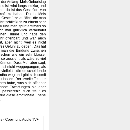
ur der Anfang. Mels Geburtstag
so ist, wird langsam klar, und
ifen. da ist das Gespräch von
ämpft zu haben. Da ist Mels
e Geschütze auffährt, die man
rt schließlich zu einem sehr
w und man spürt erstmals so
ch mal glücklich verheiratet
kenen Humor und hatte den
ehr offenbart und war auch
t, aber nicht, weil es nicht
res Gefühl zu geben. Das hat
l man die Bindung zwischen
s schon wie ein sehr blasser
 so aussieht, als wäre zu viel
könnten. Dass Mel aber sagt,
t ist nicht weggegangen, als
d vielleicht die entscheidende
ntha weg und gibt sich somit
 lassen. Der zweite Teil der
ehen habe, was sich offenbar
 hohe Erwartungen sie aber
 passieren? Mich freut es
Serie diese emotionale Ebene
.