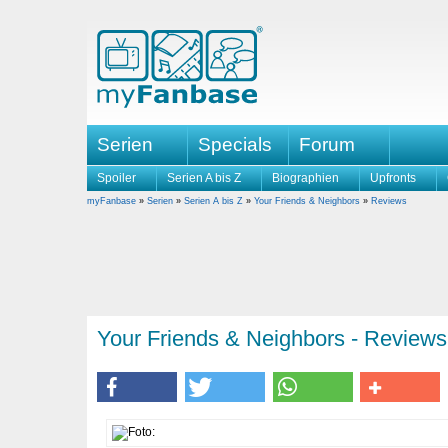
Serien
Specials
Forum
Spoiler
Serien A bis Z
Biographien
Upfronts
myFanbase
»
Serien
»
Serien A bis Z
»
Your Friends & Neighbors
»
Reviews
Your Friends & Neighbors - Reviews 