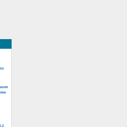
 zu
Mason
mine
l 2