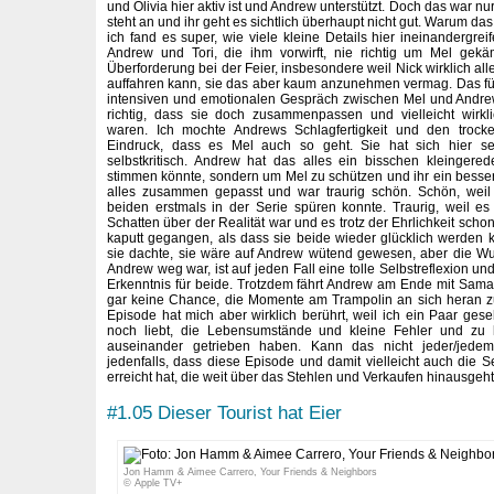
und Olivia hier aktiv ist und Andrew unterstützt. Doch das war n
steht an und ihr geht es sichtlich überhaupt nicht gut. Warum das 
ich fand es super, wie viele kleine Details hier ineinandergre
Andrew und Tori, die ihm vorwirft, nie richtig um Mel gek
Überforderung bei der Feier, insbesondere weil Nick wirklich all
auffahren kann, sie das aber kaum anzunehmen vermag. Das füh
intensiven und emotionalen Gespräch zwischen Mel und Andre
richtig, dass sie doch zusammenpassen und vielleicht wirkli
waren. Ich mochte Andrews Schlagfertigkeit und den troc
Eindruck, dass es Mel auch so geht. Sie hat sich hier s
selbstkritisch. Andrew hat das alles ein bisschen kleingerede
stimmen könnte, sondern um Mel zu schützen und ihr ein besse
alles zusammen gepasst und war traurig schön. Schön, wei
beiden erstmals in der Serie spüren konnte. Traurig, weil e
Schatten über der Realität war und es trotz der Ehrlichkeit schon
kaputt gegangen, als dass sie beide wieder glücklich werden 
sie dachte, sie wäre auf Andrew wütend gewesen, aber die Wu
Andrew weg war, ist auf jeden Fall eine tolle Selbstreflexion un
Erkenntnis für beide. Trotzdem fährt Andrew am Ende mit Sama
gar keine Chance, die Momente am Trampolin an sich heran zu
Episode hat mich aber wirklich berührt, weil ich ein Paar ges
noch liebt, die Lebensumstände und kleine Fehler und zu
auseinander getrieben haben. Kann das nicht jeder/jedem
jedenfalls, dass diese Episode und damit vielleicht auch die 
erreicht hat, die weit über das Stehlen und Verkaufen hinausgeht
#1.05 Dieser Tourist hat Eier
Jon Hamm & Aimee Carrero, Your Friends & Neighbors
© Apple TV+