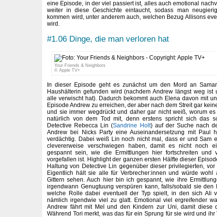
eine Episode, in der viel passiert ist, alles auch emotional nac
weiter in diese Geschichte eintaucht, sodass man neugieri
kommen wird, unter anderem auch, welchen Bezug Allisons eve
wird.
#1.06 Dinge, die man verloren hat
Your Friends & Neighbors
© Apple TV+
In dieser Episode geht es zunächst um den Mord an Saman
Haushälterin gefunden wird (nachdem Andrew längst weg ist u
alle verwischt hat). Dadurch bekommt auch Elena davon mit u
Episode Andrew zu erreichen, der aber nach dem Streit gar keine 
und sie immer wegdrückt und daher gar nicht weiß, worum e
natürlich von dem Tod mit, denn erstens spricht sich das s
Detective Rebecca Lin (
Sandrine Holt
) auf der Suche nach d
Andrew bei Nicks Party eine Auseinandersetzung mit Paul ha
verdächtig. Dabei weiß Lin noch nicht mal, dass er und Sam 
clevererweise verschwiegen haben, damit es nicht noch e
gespannt sein, wie die Ermittlungen hier fortschreiten und 
vorgefallen ist. Highlight der ganzen ersten Hälfte dieser Epis
Haltung von Detective Lin gegenüber dieser privilegierten, vor
Eigentlich hält sie alle für Verbrecher:innen und würde wohl 
Gittern sehen. Auch hier bin ich gespannt, wie ihre Ermittlu
irgendwann Genugtuung verspüren kann, falls/sobald sie den Fa
welche Rolle dabei eventuell der Typ spielt, in den sich Ali v
nämlich irgendwie viel zu glatt. Emotional viel ergreifender w
Andrew fährt mit Mel und den Kindern zur Uni, damit diese 
Während Tori merkt, was das für ein Sprung für sie wird und ihr 