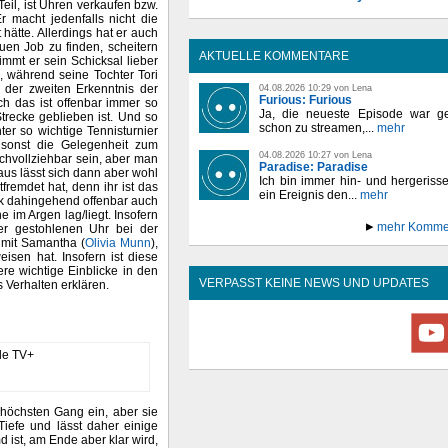
eil, ist Uhren verkaufen bzw.
 macht jedenfalls nicht die
hätte. Allerdings hat er auch
uen Job zu finden, scheitern
AKTUELLE KOMMENTARE
mmt er sein Schicksal lieber
, während seine Tochter Tori
i der zweiten Erkenntnis der
04.08.2026 10:29 von Lena
Furious: Furious
ch das ist offenbar immer so
Ja, die neueste Episode war ge
trecke geblieben ist. Und so
schon zu streamen,...
mehr
er so wichtige Tennisturnier
r sonst die Gelegenheit zum
04.08.2026 10:27 von Lena
achvollziehbar sein, aber man
Paradise: Paradise
raus lässt sich dann aber wohl
Ich bin immer hin- und hergeriss
tfremdet hat, denn ihr ist das
ein Ereignis den...
mehr
ck dahingehend offenbar auch
e im Argen lag/liegt. Insofern
mehr Komme
er gestohlenen Uhr bei der
e mit Samantha (
Olivia Munn
),
weisen hat. Insofern ist diese
ere wichtige Einblicke in den
VERPASST KEINE NEWS UND UPDATES
Verhalten erklären.
n höchsten Gang ein, aber sie
Tiefe und lässt daher einige
d ist, am Ende aber klar wird,