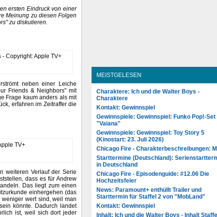
ren ersten Eindruck von einer
ure Meinung zu diesen Folgen
s" zu diskutieren.
MEISTGELESEN
rströmt neben einer Leiche
our Friends & Neighbors" mit
Charaktere: Ich und die Walter Boys -
ge Frage kaum anders als mit
Charaktere
k, erfahren im Zeitraffer die
Kontakt: Gewinnspiel
Gewinnspiele: Gewinnspiel: Funko Pop!-Set
"Vaiana"
Gewinnspiele: Gewinnspiel: Toy Story 5
(Kinostart: 23. Juli 2026)
Chicago Fire - Charakterbeschreibungen: 
Starttermine (Deutschland): Serienstartter
in Deutschland
n weiteren Verlauf der Serie
Chicago Fire - Episodenguide: #12.06 Die
eststellen, dass es für Andrew
Hochzeitsfeier
wandeln. Das liegt zum einen
News: Paramount+ enthüllt Trailer und
sitzurkunde einhergehen (das
Starttermin für Staffel 2 von "MobLand"
 weniger wert sind, weil man
Kontakt: Gewinnspiel
sein könnte. Dadurch landet
ich ist, weil sich dort jeder
Inhalt: Ich und die Walter Boys - Inhalt Staffe