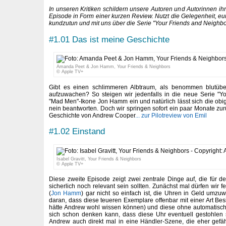
In unseren Kritiken schildern unsere Autoren und Autorinnen ih
Episode in Form einer kurzen Review. Nutzt die Gelegenheit, e
kundzutun und mit uns über die Serie "Your Friends and Neighbor
#1.01 Das ist meine Geschichte
Amanda Peet & Jon Hamm, Your Friends & Neighbors
© Apple TV+
Gibt es einen schlimmeren Albtraum, als benommen blutübe
aufzuwachen? So steigen wir jedenfalls in die neue Serie "Y
"Mad Men"-Ikone Jon Hamm ein und natürlich lässt sich die obi
nein beantworten. Doch wir springen sofort ein paar Monate zurüc
Geschichte von Andrew Cooper
... zur Pilotreview von Emil
#1.02 Einstand
Isabel Gravitt, Your Friends & Neighbors
© Apple TV+
Diese zweite Episode zeigt zwei zentrale Dinge auf, die für de
sicherlich noch relevant sein sollten. Zunächst mal dürfen wir f
(
Jon Hamm
) gar nicht so einfach ist, die Uhren in Geld umzu
daran, dass diese teueren Exemplare offenbar mit einer Art Be
hätte Andrew wohl wissen können) und diese ohne automatisch
sich schon denken kann, dass diese Uhr eventuell gestohlen 
Andrew auch direkt mal in eine Händler-Szene, die eher gefährl