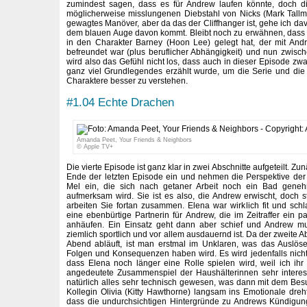
zumindest sagen, dass es für Andrew laufen könnte, doch d
möglicherweise misslungenen Diebstahl von Nicks (Mark Tall
gewagtes Manöver, aber da das der Cliffhanger ist, gehe ich da
dem blauen Auge davon kommt. Bleibt noch zu erwähnen, dass 
in den Charakter Barney (Hoon Lee) gelegt hat, der mit Andr
befreundet war (plus beruflicher Abhängigkeit) und nun zwis
wird also das Gefühl nicht los, dass auch in dieser Episode zwa
ganz viel Grundlegendes erzählt wurde, um die Serie und d
Charaktere besser zu verstehen.
#1.04 Echte Drachen
Amanda Peet, Your Friends & Neighbors
© Apple TV+
Die vierte Episode ist ganz klar in zwei Abschnitte aufgeteilt. Zu
Ende der letzten Episode ein und nehmen die Perspektive der
Mel ein, die sich nach getaner Arbeit noch ein Bad gene
aufmerksam wird. Sie ist es also, die Andrew erwischt, doch st
arbeiten Sie fortan zusammen. Elena war wirklich fit und schl
eine ebenbürtige Partnerin für Andrew, die im Zeitraffer ein 
anhäufen. Ein Einsatz geht dann aber schief und Andrew m
ziemlich sportlich und vor allem ausdauernd ist. Da der zweite A
Abend abläuft, ist man erstmal im Unklaren, was das Auslös
Folgen und Konsequenzen haben wird. Es wird jedenfalls nicht 
dass Elena noch länger eine Rolle spielen wird, weil ich ih
angedeutete Zusammenspiel der Haushälterinnen sehr interess
natürlich alles sehr technisch gewesen, was dann mit dem Be
Kollegin Olivia (Kitty Hawthorne) langsam ins Emotionale dreht
dass die undurchsichtigen Hintergründe zu Andrews Kündigung