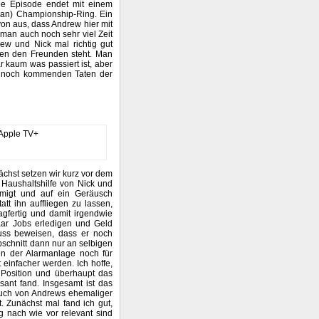
ie Episode endet mit einem
man) Championship-Ring. Ein
von aus, dass Andrew hier mit
man auch noch sehr viel Zeit
ew und Nick mal richtig gut
chen den Freunden steht. Man
r kaum was passiert ist, aber
ie noch kommenden Taten der
nächst setzen wir kurz vor dem
 Haushaltshilfe von Nick und
hmigt und auf ein Geräusch
att ihn auffliegen zu lassen,
agfertig und damit irgendwie
paar Jobs erledigen und Geld
uss beweisen, dass er noch
bschnitt dann nur an selbigen
en der Alarmanlage noch für
einfacher werden. Ich hoffe,
r Position und überhaupt das
ant fand. Insgesamt ist das
such von Andrews ehemaliger
. Zunächst mal fand ich gut,
 nach wie vor relevant sind