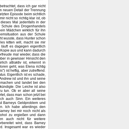
trachtet, dass ich gar nicht
nem neuen Detail der Trennung
letzten Episode beim sichtlich
r nicht so richtig klar ist, ob
 dieses Mal jedenfalls in der
er Schule des Drogenhandels
 ein Mädchen wirklich für ihn
blemsituation aus der Schule
ht wusste, dass Hunter schon
es kitten will, macht sie mir
 läuft es dagegen eigentlich
ne Kopie aus und kann dadurch
orfreude mal wieder, dass die
über in gewisser Hinsicht den
ich attraktiv ist, erkennt in
oren geht, was Elena richtig
") ist heftig, aber zutreffend.
us. Eigentlich ist es schade,
ür Andrew ist und ihn und seine
t machen und landet bei den
kündigte. Die Leiche ist also
u tun. Ob er aber all seine
tet, dass man schon jetzt bei
ch auch Sinn. Ein weiteres
st Barneys Geldproblem und
rn. Ich habe allerdings den
Barney bei mir noch nicht als
kohol zu ergießen und dann
en auch nicht für weitere
rbereitet wird, dass Barney
ird. Insgesamt war es wieder