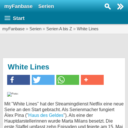
myFanbase
Serien
Serie suchen...
Start
Home
SERIEN
myFanbase
»
Serien
»
Serien A bis Z
»
White Lines
Serien
Kolumnen
Interviews
White Lines
Veranstaltungen
KULTUR
Specials
SERVICE
Mit "White Lines" hat der Streamingdienst Netflix eine neue
Serie an den Start gebracht. Als Serienmacher fungiert
Gewinnspiele
Álex Pina ("
Haus des Geldes
"). Als eine der
Hauptdarstellerinnen wurde Marta Milans besetzt. Die
Forum
erste Staffel umfasst zehn Episoden und feierte am 15. Mai