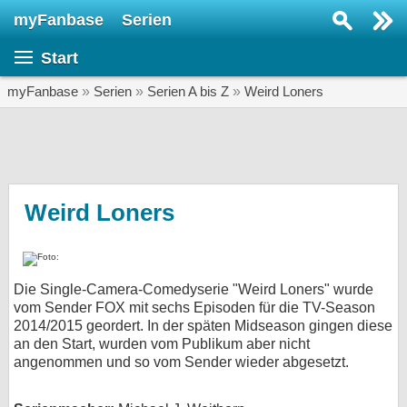
myFanbase
Serien
Serie suchen...
Start
Home
SERIEN
myFanbase
»
Serien
»
Serien A bis Z
»
Weird Loners
Serien
Kolumnen
Interviews
Weird Loners
Veranstaltungen
KULTUR
Die Single-Camera-Comedyserie "Weird Loners" wurde
Specials
vom Sender FOX mit sechs Episoden für die TV-Season
2014/2015 geordert. In der späten Midseason gingen diese
SERVICE
an den Start, wurden vom Publikum aber nicht
Gewinnspiele
angenommen und so vom Sender wieder abgesetzt.
Forum