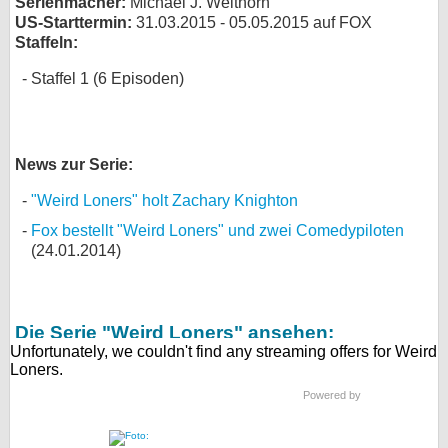
Serienmacher:
Michael J. Weithorn
US-Starttermin:
31.03.2015 - 05.05.2015 auf FOX
bei X
Staffeln:
bei Facebook
Staffel 1 (6 Episoden)
Kontakt
News zur Serie:
Nutzungsbedingungen
"Weird Loners" holt Zachary Knighton
Datenschutz
Fox bestellt "Weird Loners" und zwei Comedypiloten
(24.01.2014)
Cookie-Einstellungen
Impressum
Die Serie "Weird Loners" ansehen:
Desktop-Ansicht
myFanbase
Powered by