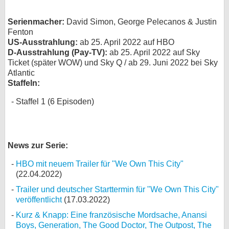
bei X
Serienmacher:
David Simon, George Pelecanos & Justin
Fenton
bei Facebook
US-Ausstrahlung:
ab 25. April 2022 auf HBO
D-Ausstrahlung (Pay-TV):
ab 25. April 2022 auf Sky
Ticket (später WOW) und Sky Q / ab 29. Juni 2022 bei Sky
Kontakt
Atlantic
Staffeln:
Nutzungsbedingungen
Staffel 1 (6 Episoden)
Datenschutz
Cookie-Einstellungen
News zur Serie:
Impressum
HBO mit neuem Trailer für "We Own This City"
(22.04.2022)
Desktop-Ansicht
myFanbase
Trailer und deutscher Starttermin für "We Own This City"
veröffentlicht
(17.03.2022)
Kurz & Knapp: Eine französische Mordsache, Anansi
Boys, Generation, The Good Doctor, The Outpost, The