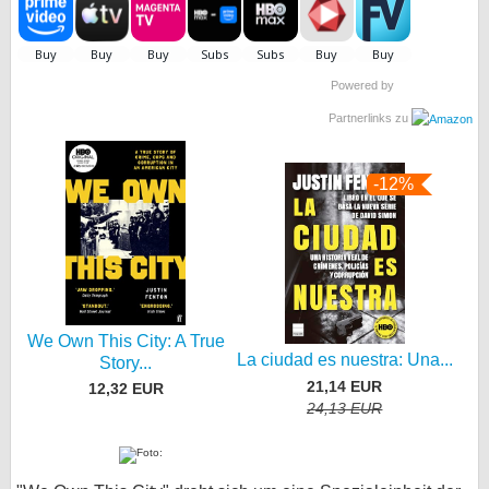
Powered by
Partnerlinks zu
-12%
We Own This City: A True
La ciudad es nuestra: Una...
Story...
21,14 EUR
12,32 EUR
24,13 EUR