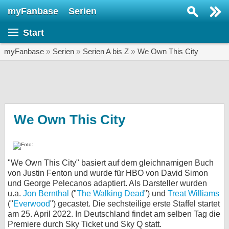
myFanbase
Serien
Serie suchen...
Start
Home
SERIEN
myFanbase
»
Serien
»
Serien A bis Z
»
We Own This City
Serien
Kolumnen
Interviews
We Own This City
Veranstaltungen
KULTUR
"We Own This City" basiert auf dem gleichnamigen Buch
Specials
von Justin Fenton und wurde für HBO von David Simon
und George Pelecanos adaptiert. Als Darsteller wurden
SERVICE
u.a.
Jon Bernthal
("
The Walking Dead
") und
Treat Williams
Gewinnspiele
("
Everwood
") gecastet. Die sechsteilige erste Staffel startet
am 25. April 2022. In Deutschland findet am selben Tag die
Forum
Premiere durch Sky Ticket und Sky Q statt.