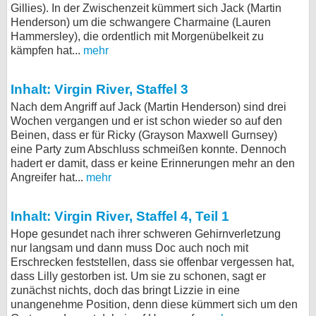
Gillies). In der Zwischenzeit kümmert sich Jack (Martin
bei X
Henderson) um die schwangere Charmaine (Lauren
Hammersley), die ordentlich mit Morgenübelkeit zu
bei Facebook
kämpfen hat...
mehr
Inhalt: Virgin River, Staffel 3
Kontakt
Nach dem Angriff auf Jack (Martin Henderson) sind drei
Wochen vergangen und er ist schon wieder so auf den
Nutzungsbedingungen
Beinen, dass er für Ricky (Grayson Maxwell Gurnsey)
eine Party zum Abschluss schmeißen konnte. Dennoch
Datenschutz
hadert er damit, dass er keine Erinnerungen mehr an den
Angreifer hat...
mehr
Cookie-Einstellungen
Inhalt: Virgin River, Staffel 4, Teil 1
Impressum
Hope gesundet nach ihrer schweren Gehirnverletzung
Desktop-Ansicht
nur langsam und dann muss Doc auch noch mit
myFanbase
Erschrecken feststellen, dass sie offenbar vergessen hat,
dass Lilly gestorben ist. Um sie zu schonen, sagt er
zunächst nichts, doch das bringt Lizzie in eine
unangenehme Position, denn diese kümmert sich um den