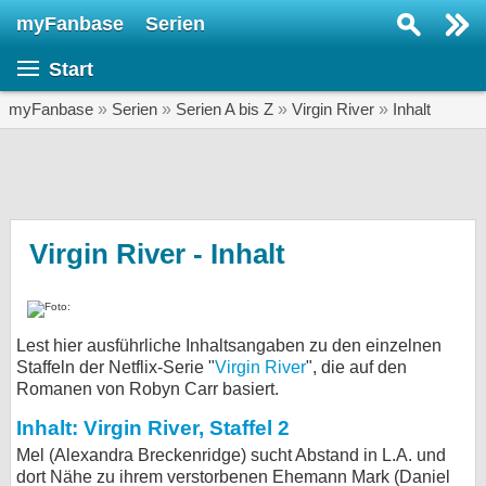
myFanbase
Serien
Serie suchen...
Start
Home
SERIEN
myFanbase
»
Serien
»
Serien A bis Z
»
Virgin River
»
Inhalt
Serien
Kolumnen
Interviews
Virgin River - Inhalt
Veranstaltungen
KULTUR
Lest hier ausführliche Inhaltsangaben zu den einzelnen
Specials
Staffeln der Netflix-Serie "
Virgin River
", die auf den
Romanen von Robyn Carr basiert.
SERVICE
Gewinnspiele
Inhalt: Virgin River, Staffel 2
Mel (Alexandra Breckenridge) sucht Abstand in L.A. und
Forum
dort Nähe zu ihrem verstorbenen Ehemann Mark (Daniel