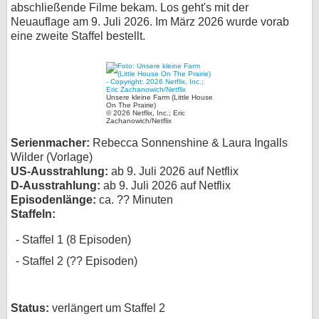
abschließende Filme bekam. Los geht's mit der
bei X
Neuauflage am 9. Juli 2026. Im März 2026 wurde vorab
eine zweite Staffel bestellt.
bei Facebook
Kontakt
Unsere kleine Farm (Little House
On The Prairie)
© 2026 Netflix, Inc.; Eric
Zachanowich/Netflix
Nutzungsbedingungen
Serienmacher:
Rebecca Sonnenshine & Laura Ingalls
Wilder (Vorlage)
Datenschutz
US-Ausstrahlung:
ab 9. Juli 2026 auf Netflix
D-Ausstrahlung:
ab 9. Juli 2026 auf Netflix
Cookie-Einstellungen
Episodenlänge:
ca. ?? Minuten
Staffeln:
Impressum
Staffel 1 (8 Episoden)
Desktop-Ansicht
Staffel 2 (?? Episoden)
myFanbase
Status:
verlängert um Staffel 2