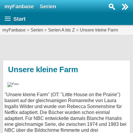
myFanbase
Serien
Serie suchen...
Start
Home
SERIEN
myFanbase
»
Serien
»
Serien A bis Z
»
Unsere kleine Farm
Serien
Kolumnen
Interviews
Unsere kleine Farm
Veranstaltungen
KULTUR
"Unsere kleine Farm" (OT: "Little House on the Prairie")
Specials
basiert auf der gleichnamigen Romanreihe von Laura
Ingalls Wilder und wurde von Rebecca Sonnenshine für
SERVICE
Netflix adaptiert. Die Bücher wurden schon einmal
Gewinnspiele
adaptiert. Für NBC entwickelte damals Blanche Hanalis
eine gleichnamige Serie, die zwischen 1974 und 1983 bei
Forum
NBC über die Bildschirme flimmerte und drei