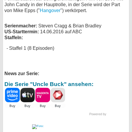
John Candy in der Hauptrolle, in der Serie wird der Part
bei X
von Mike Epps ("
Hangover
") verkörpert.
bei Facebook
Serienmacher:
Steven Cragg & Brian Bradley
US-Starttermin:
14.06.2016 auf ABC
Staffeln:
Kontakt
Staffel 1 (8 Episoden)
Nutzungsbedingungen
Datenschutz
News zur Serie:
Cookie-Einstellungen
Die Serie "Uncle Buck" ansehen:
Impressum
Desktop-Ansicht
myFanbase
Powered by