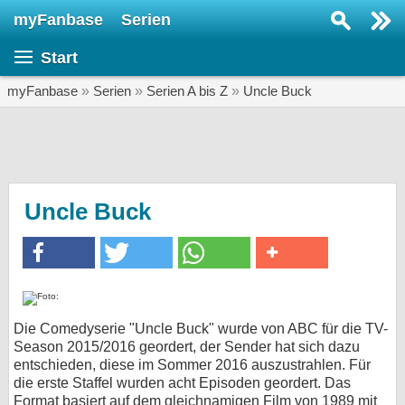
myFanbase
Serien
Serie suchen...
Start
Home
SERIEN
myFanbase
»
Serien
»
Serien A bis Z
»
Uncle Buck
Serien
Kolumnen
Interviews
Uncle Buck
Veranstaltungen
KULTUR
Specials
SERVICE
Die Comedyserie "Uncle Buck" wurde von ABC für die TV-
Season 2015/2016 geordert, der Sender hat sich dazu
Gewinnspiele
entschieden, diese im Sommer 2016 auszustrahlen. Für
die erste Staffel wurden acht Episoden geordert. Das
Forum
Format basiert auf dem gleichnamigen Film von 1989 mit