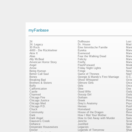
myFanbase
24
Dollhouse
Lost
24: Legacy
Dr. House
Mad
30 Rock
Eine himmlische Familie
Mani
4400 - Die Rückkehrer
Eureka
Marv
Akte X
Everwood
Marv
Alias
Fear the Walking Dead
Marv
Ally McBeal
Felicity
Marv
American Horror Story
Firefly
Marv
Angel
FlashForward
Mode
Arrow
Friday Night Lights
Nash
Being Human
Fringe
New 
Better Call Saul
Game of Thrones
Nip/
Bones
Georgie & Mandy's First Marriage
O.C.
Breaking Bad
Ghost Whisperer
Octo
Brothers & Sisters
Gilmore Girls
Once
Buffy
Girls
Once
Californication
Glee
One 
Castle
Good Wife
Outl
Charmed
Gossip Girl
Outl
Chicago Fire
Gotham
Pris
Chicago Justice
Greek
Priv
Chicago Med
Grey's Anatomy
Psy
Chicago P.D.
Heroes
Push
Chuck
Homeland
Quan
Community
House of the Dragon
Revo
Dark
How I Met Your Mother
Rosw
Dark Angel
How to Get Away with Murder
Sam
Dawson's Creek
Jericho
Scru
Defiance
Justified
Seatt
Desperate Housewives
Legacies
Sex 
Dexter
Legends of Tomorrow
Shad