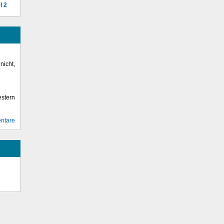
l 2
icht,
stern
ntare