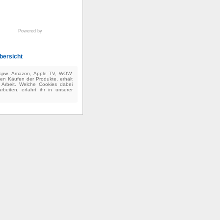
Powered by
bersicht
(bspw. Amazon, Apple TV, WOW,
ten Käufen der Produkte, erhält
e Arbeit. Welche Cookies dabei
beiten, erfahrt ihr in unserer