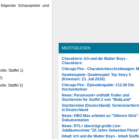
 folgende Schauspieler und
MEISTGELESEN
Charaktere: Ich und die Walter Boys -
Charaktere
Chicago Fire - Charakterbeschreibungen: 
lle: Staffel 1)
Gewinnspiele: Gewinnspiel: Toy Story 5
2)
(Kinostart: 23. Juli 2026)
Chicago Fire - Episodenguide: #12.06 Die
lle: Staffel 2)
Hochzeitsfeier
News: Paramount+ enthüllt Trailer und
Starttermin für Staffel 2 von "MobLand"
Starttermine (Deutschland): Serienstartter
in Deutschland
News: HBO Max arbeitet an "Gilmore Girls"
Dokumentation
News: RTL+ überträgt große Live-
Jubiläumsshow "20 Jahre Sebastian Fitzek
Inhalt: Ich und die Walter Boys - Inhalt Staffe