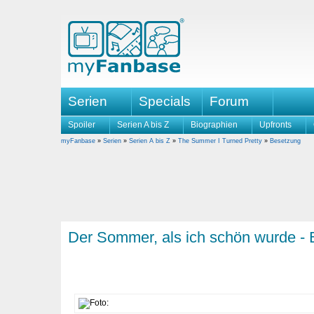
Serien
Specials
Forum
Spoiler
Serien A bis Z
Biographien
Upfronts
myFanbase
»
Serien
»
Serien A bis Z
»
The Summer I Turned Pretty
»
Besetzung
Der Sommer, als ich schön wurde -