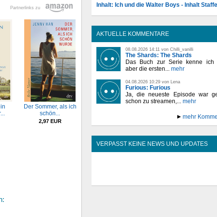
Inhalt: Ich und die Walter Boys - Inhalt Staffe
Partnerlinks zu
AKTUELLE KOMMENTARE
08.08.2026 14:11 von Chilli_vanilli
The Shards: The Shards
Das Buch zur Serie kenne ich n
aber die ersten...
mehr
04.08.2026 10:29 von Lena
Furious: Furious
Ja, die neueste Episode war ge
schon zu streamen,...
mehr
in
Der Sommer, als ich
..
schön...
mehr Komme
2,97 EUR
VERPASST KEINE NEWS UND UPDATES
n: