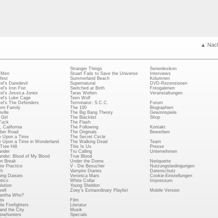
▲ Nac
Stranger Things
Serienlexikon
 Men
Stuart Fails to Save the Universe
Interviews
fest
Summerland Beach
Kolumnen
el's Daredevil
Supernatural
DVD-Rezensionen
el's Iron Fist
Switched at Birth
Fotogalerien
el's Jessica Jones
Taras Welten
Veranstaltungen
el's Luke Cage
Teen Wolf
el's The Defenders
Terminator: S.C.C.
Forum
rn Family
The 100
Biographien
ville
The Big Bang Theory
Gewinnspiele
Girl
The Blacklist
Shop
Tuck
The Flash
, California
The Following
Kontakt
ber Road
The Originals
Bewerben
 Upon a Time
The Secret Circle
 Upon a Time in Wonderland
The Walking Dead
Team
Tree Hill
This Is Us
Presse
ander
Tru Calling
Unternehmen
ander: Blood of My Blood
True Blood
on Break
Under the Dome
Netiquette
ate Practice
V - Die Besucher
Nutzungsbedingungen
ch
Vampire Diaries
Datenschutz
ing Daisies
Veronica Mars
Cookie-Einstellungen
tico
White Collar
Impressum
lution
Young Sheldon
ell
Zoey's Extraordinary Playlist
Mobile Version
antha Who?
bs
Film
le Firefighters
Literatur
and the City
Musik
owhunters
Specials