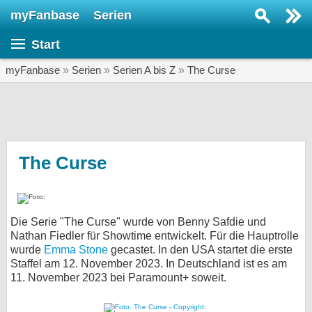
myFanbase
Serien
Serie suchen...
Start
Home
SERIEN
myFanbase
»
Serien
»
Serien A bis Z
»
The Curse
Serien
Kolumnen
Interviews
The Curse
Veranstaltungen
KULTUR
Die Serie "The Curse" wurde von Benny Safdie und
Specials
Nathan Fiedler für Showtime entwickelt. Für die Hauptrolle
wurde
Emma Stone
gecastet. In den USA startet die erste
SERVICE
Staffel am 12. November 2023. In Deutschland ist es am
Gewinnspiele
11. November 2023 bei Paramount+ soweit.
Forum