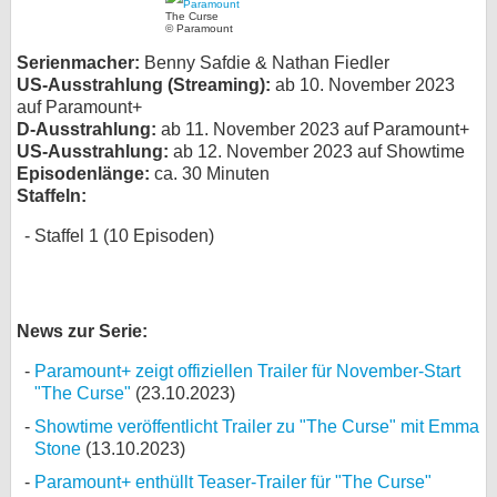
The Curse
bei X
© Paramount
Serienmacher:
Benny Safdie & Nathan Fiedler
bei Facebook
US-Ausstrahlung (Streaming):
ab 10. November 2023
auf Paramount+
D-Ausstrahlung:
ab 11. November 2023 auf Paramount+
Kontakt
US-Ausstrahlung:
ab 12. November 2023 auf Showtime
Episodenlänge:
ca. 30 Minuten
Staffeln:
Nutzungsbedingungen
Staffel 1 (10 Episoden)
Datenschutz
Cookie-Einstellungen
News zur Serie:
Impressum
Paramount+ zeigt offiziellen Trailer für November-Start
Desktop-Ansicht
"The Curse"
(23.10.2023)
myFanbase
Showtime veröffentlicht Trailer zu "The Curse" mit Emma
Stone
(13.10.2023)
Paramount+ enthüllt Teaser-Trailer für "The Curse"