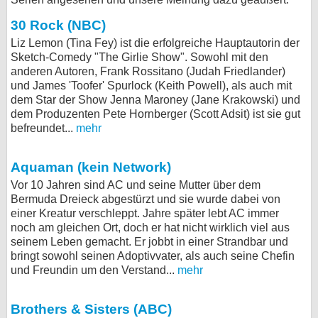
bei X
30 Rock (NBC)
Liz Lemon (Tina Fey) ist die erfolgreiche Hauptautorin der
bei Facebook
Sketch-Comedy "The Girlie Show". Sowohl mit den
anderen Autoren, Frank Rossitano (Judah Friedlander)
und James 'Toofer' Spurlock (Keith Powell), als auch mit
Kontakt
dem Star der Show Jenna Maroney (Jane Krakowski) und
dem Produzenten Pete Hornberger (Scott Adsit) ist sie gut
Nutzungsbedingungen
befreundet...
mehr
Datenschutz
Aquaman (kein Network)
Vor 10 Jahren sind AC und seine Mutter über dem
Cookie-Einstellungen
Bermuda Dreieck abgestürzt und sie wurde dabei von
einer Kreatur verschleppt. Jahre später lebt AC immer
Impressum
noch am gleichen Ort, doch er hat nicht wirklich viel aus
seinem Leben gemacht. Er jobbt in einer Strandbar und
Desktop-Ansicht
bringt sowohl seinen Adoptivvater, als auch seine Chefin
myFanbase
und Freundin um den Verstand...
mehr
Brothers & Sisters (ABC)