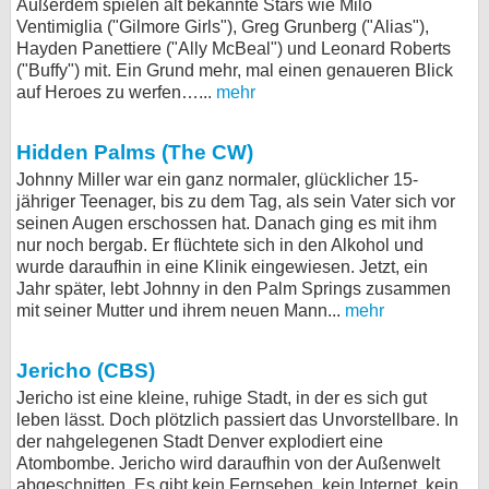
Außerdem spielen alt bekannte Stars wie Milo
Ventimiglia ("Gilmore Girls"), Greg Grunberg ("Alias"),
Hayden Panettiere ("Ally McBeal") und Leonard Roberts
("Buffy") mit. Ein Grund mehr, mal einen genaueren Blick
auf Heroes zu werfen…...
mehr
Hidden Palms (The CW)
Johnny Miller war ein ganz normaler, glücklicher 15-
jähriger Teenager, bis zu dem Tag, als sein Vater sich vor
seinen Augen erschossen hat. Danach ging es mit ihm
nur noch bergab. Er flüchtete sich in den Alkohol und
wurde daraufhin in eine Klinik eingewiesen. Jetzt, ein
Jahr später, lebt Johnny in den Palm Springs zusammen
mit seiner Mutter und ihrem neuen Mann...
mehr
Jericho (CBS)
Jericho ist eine kleine, ruhige Stadt, in der es sich gut
leben lässt. Doch plötzlich passiert das Unvorstellbare. In
der nahgelegenen Stadt Denver explodiert eine
Atombombe. Jericho wird daraufhin von der Außenwelt
abgeschnitten. Es gibt kein Fernsehen, kein Internet, kein