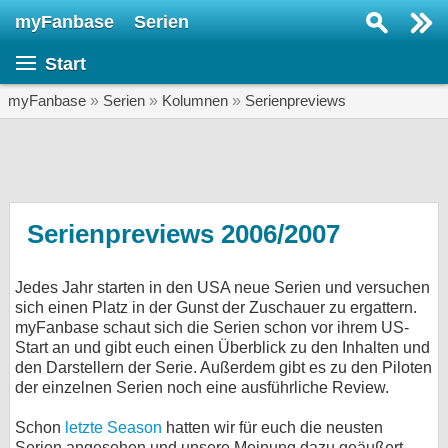
myFanbase
Serien
Serie suchen...
Start
Home
SERIEN
myFanbase
»
Serien
»
Kolumnen
»
Serienpreviews
Serien
Kolumnen
Interviews
Serienpreviews 2006/2007
Veranstaltungen
Jedes Jahr starten in den USA neue Serien und versuchen
KULTUR
sich einen Platz in der Gunst der Zuschauer zu ergattern.
Specials
myFanbase schaut sich die Serien schon vor ihrem US-
Start an und gibt euch einen Überblick zu den Inhalten und
SERVICE
den Darstellern der Serie. Außerdem gibt es zu den Piloten
der einzelnen Serien noch eine ausführliche Review.
Gewinnspiele
Schon
letzte Season
hatten wir für euch die neusten
Forum
Serien angesehen und unsere Meinung dazu geäußert.