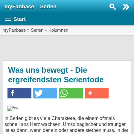
myFanbase
Serien
Serie suchen...
Start
Home
SERIEN
myFanbase
»
Serien
»
Kolumnen
Serien
Kolumnen
Interviews
Was uns bewegt - Die
ergreifendsten Serientode
Veranstaltungen
KULTUR
Specials
SERVICE
Gewinnspiele
In Serien gibt es viele Charaktere, die einem oftmals
schnell ans Herz wachsen. Umso tragischer und trauriger
Forum
ist es dann, wenn der ein oder andere sterben muss. In der