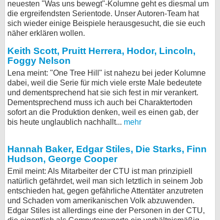
neuesten "Was uns bewegt"-Kolumne geht es diesmal um
die ergreifendsten Serientode. Unser Autoren-Team hat
bei X
sich wieder einige Beispiele herausgesucht, die sie euch
näher erklären wollen.
bei Facebook
Keith Scott, Pruitt Herrera, Hodor, Lincoln,
Foggy Nelson
Kontakt
Lena meint: "One Tree Hill" ist nahezu bei jeder Kolumne
dabei, weil die Serie für mich viele erste Male bedeutete
Nutzungsbedingungen
und dementsprechend hat sie sich fest in mir verankert.
Dementsprechend muss ich auch bei Charaktertoden
Datenschutz
sofort an die Produktion denken, weil es einen gab, der
bis heute unglaublich nachhallt...
mehr
Cookie-Einstellungen
Hannah Baker, Edgar Stiles, Die Starks, Finn
Impressum
Hudson, George Cooper
Desktop-Ansicht
Emil meint: Als Mitarbeiter der CTU ist man prinzipiell
myFanbase
natürlich gefährdet, weil man sich letztlich in seinem Job
entschieden hat, gegen gefährliche Attentäter anzutreten
und Schaden vom amerikanischen Volk abzuwenden.
Edgar Stiles ist allerdings eine der Personen in der CTU,