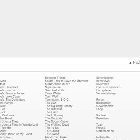
▲ Nac
Stranger Things
Serienlexikon
 Men
Stuart Fails to Save the Universe
Interviews
fest
Summerland Beach
Kolumnen
el's Daredevil
Supernatural
DVD-Rezensionen
el's Iron Fist
Switched at Birth
Fotogalerien
el's Jessica Jones
Taras Welten
Veranstaltungen
el's Luke Cage
Teen Wolf
el's The Defenders
Terminator: S.C.C.
Forum
rn Family
The 100
Biographien
ville
The Big Bang Theory
Gewinnspiele
Girl
The Blacklist
Shop
Tuck
The Flash
, California
The Following
Kontakt
ber Road
The Originals
Bewerben
 Upon a Time
The Secret Circle
 Upon a Time in Wonderland
The Walking Dead
Team
Tree Hill
This Is Us
Presse
ander
Tru Calling
Unternehmen
ander: Blood of My Blood
True Blood
on Break
Under the Dome
Netiquette