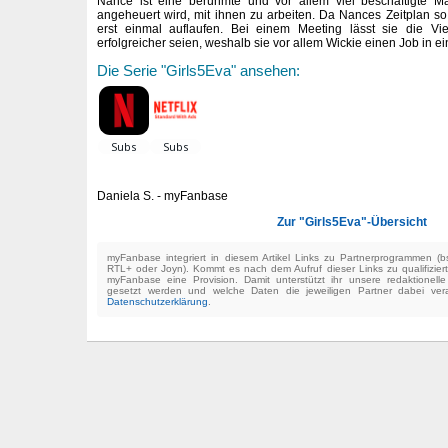
Nance ist eine berühmte und vor allem viel beschäftigte M
angeheuert wird, mit ihnen zu arbeiten. Da Nances Zeitplan so 
erst einmal auflaufen. Bei einem Meeting lässt sie die Vi
erfolgreicher seien, weshalb sie vor allem Wickie einen Job in ei
Die Serie "Girls5Eva" ansehen:
Daniela S. - myFanbase
Zur "Girls5Eva"-Übersicht
myFanbase integriert in diesem Artikel Links zu Partnerprogrammen 
RTL+ oder Joyn). Kommt es nach dem Aufruf dieser Links zu qualifizier
myFanbase eine Provision. Damit unterstützt ihr unsere redaktionell
gesetzt werden und welche Daten die jeweiligen Partner dabei verar
Datenschutzerklärung
.