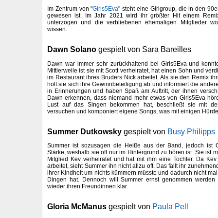
Im Zentrum von "
Girls5Eva
" steht eine Girlgroup, die in den 90
gewesen ist. Im Jahr 2021 wird ihr größter Hit einem Rem
unterzogen und die verbliebenen ehemaligen Mitglieder w
wissen.
Dawn Solano
gespielt von Sara Bareilles
Dawn war immer sehr zurückhaltend bei Girls5Eva und konnt
Mittlerweile ist sie mit Scott verheiratet, hat einen Sohn und ver
im Restaurant ihres Bruders Nick arbeitet. Als sie den Remix ihr
holt sie sich ihre Gewinnbeteiligung ab und informiert die and
in Erinnerungen und haben Spaß am Auftritt, der ihnen versch
Dawn erkennen, dass niemand mehr etwas von Girls5Eva höre
Lust auf das Singen bekommen hat, beschließt sie mit d
versuchen und komponiert eigene Songs, was mit einigen Hürde
Summer Dutkowsky
gespielt von
Busy Philipps
Summer ist sozusagen die Heiße aus der Band, jedoch ist G
Stärke, weshalb sie oft nur im Hintergrund zu hören ist. Sie is
Mitglied Kev verheiratet und hat mit ihm eine Tochter. Da Kev 
arbeitet, sieht Summer ihn nicht allzu oft. Das fällt ihr zunehmen
ihrer Kindheit um nichts kümmern müsste und dadurch nicht ma
Dingen hat. Dennoch will Summer ernst genommen werden
wieder ihren Freundinnen klar.
Gloria McManus
gespielt von
Paula Pell