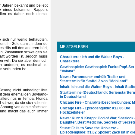
er Jahren bekannt und beliebt
ix eines bekannten Rappers
ollen es daher noch einmal
e sich nur wenig behaupten.
dient ihr Geld damit, indem sie
MEISTGELESEN
es Hits mit den anderen hört,
eren. Zusammen schwelgen sie
afft worden ist. Jedoch muss
Charaktere: Ich und die Walter Boys -
n will. Da sie aber dennoch
Charaktere
en anderen, es nochmal zu
Gewinnspiele: Gewinnspiel: Funko Pop!-Set
n verbunden ist.
"Vaiana"
News: Paramount+ enthüllt Trailer und
Starttermin für Staffel 2 von "MobLand"
Inhalt: Ich und die Walter Boys - Inhalt Staffe
esang nicht unbedingt ihre
Starttermine (Deutschland): Serienstartter
t mit dem ehemaligen Boyband-
in Deutschland
allerdings in Tempa, Florida
Chicago Fire - Charakterbeschreibungen: 
d schwer, da sie sich schon in
l Ahnung von den einfachsten
Chicago Fire - Episodenguide: #12.06 Die
 und macht das auch immer
Hochzeitsfeier
News: Kurz & Knapp: God of War, Sherlock
Daughter, Best Medicine, Secrets of Secret
Stuart Fails to Save the Universe -
Episodenguide: #1.02 Spoiler: Zack ist in di