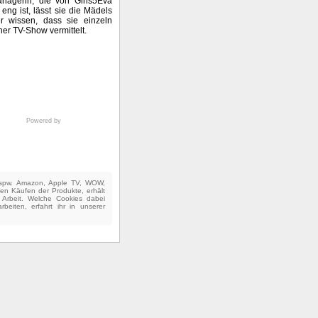
anagerin, die von Girls5Eva
eng ist, lässt sie die Mädels
er wissen, dass sie einzeln
ner TV-Show vermittelt.
Powered by
(bspw. Amazon, Apple TV, WOW,
ten Käufen der Produkte, erhält
e Arbeit. Welche Cookies dabei
beiten, erfahrt ihr in unserer