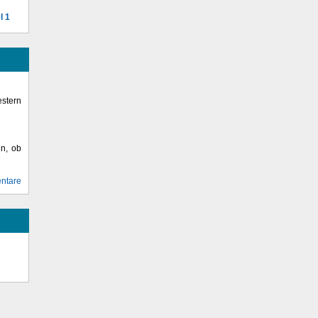
l 1
stern
en, ob
ntare