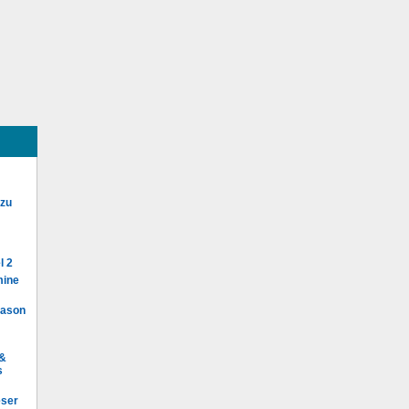
 zu
l 2
mine
Mason
 &
s
eser