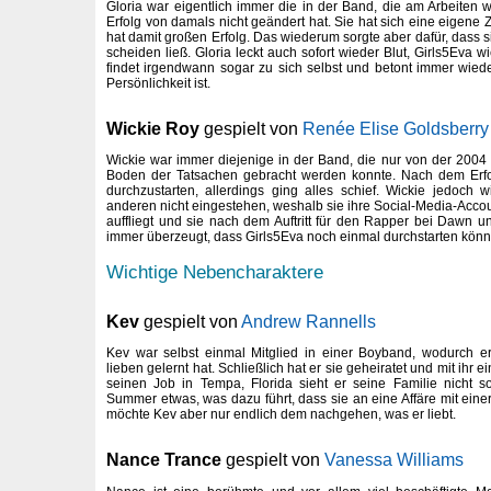
Gloria war eigentlich immer die in der Band, die am Arbeiten
Erfolg von damals nicht geändert hat. Sie hat sich eine eigene
hat damit großen Erfolg. Das wiederum sorgte aber dafür, dass si
scheiden ließ. Gloria leckt auch sofort wieder Blut, Girls5Eva 
findet irgendwann sogar zu sich selbst und betont immer wied
Persönlichkeit ist.
Wickie Roy
gespielt von
Renée Elise Goldsberry
Wickie war immer diejenige in der Band, die nur von der 2004
Boden der Tatsachen gebracht werden konnte. Nach dem Erfol
durchzustarten, allerdings ging alles schief. Wickie jedoch w
anderen nicht eingestehen, weshalb sie ihre Social-Media-Account
auffliegt und sie nach dem Auftritt für den Rapper bei Dawn u
immer überzeugt, dass Girls5Eva noch einmal durchstarten könn
Wichtige Nebencharaktere
Kev
gespielt von
Andrew Rannells
Kev war selbst einmal Mitglied in einer Boyband, wodurch
lieben gelernt hat. Schließlich hat er sie geheiratet und mit ih
seinen Job in Tempa, Florida sieht er seine Familie nicht s
Summer etwas, was dazu führt, dass sie an eine Affäre mit eine
möchte Kev aber nur endlich dem nachgehen, was er liebt.
Nance Trance
gespielt von
Vanessa Williams