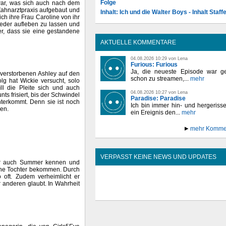
Folge
 war, was sich auch nach dem
 Zahnarztpraxis aufgebaut und
Inhalt: Ich und die Walter Boys - Inhalt Staffe
ch ihre Frau Caroline von ihr
wieder aufleben zu lassen und
er, dass sie eine gestandene
AKTUELLE KOMMENTARE
04.08.2026 10:29 von Lena
Furious: Furious
Ja, die neueste Episode war ge
 verstorbenen Ashley auf den
schon zu streamen,...
mehr
g hat Wickie versucht, solo
ill die Pleite sich und auch
04.08.2026 10:27 von Lena
s frisiert, bis der Schwindel
Paradise: Paradise
nterkommt. Denn sie ist noch
Ich bin immer hin- und hergeriss
en.
ein Ereignis den...
mehr
mehr Komme
VERPASST KEINE NEWS UND UPDATES
 er auch Summer kennen und
r eine Tochter bekommen. Durch
o oft. Zudem verheimlicht er
r anderen glaubt. In Wahrheit