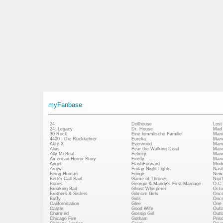
myFanbase
24
Dollhouse
Lost
24: Legacy
Dr. House
Mad
30 Rock
Eine himmlische Familie
Mani
4400 - Die Rückkehrer
Eureka
Marv
Akte X
Everwood
Marv
Alias
Fear the Walking Dead
Marv
Ally McBeal
Felicity
Marv
American Horror Story
Firefly
Marv
Angel
FlashForward
Mode
Arrow
Friday Night Lights
Nash
Being Human
Fringe
New 
Better Call Saul
Game of Thrones
Nip/
Bones
Georgie & Mandy's First Marriage
O.C.
Breaking Bad
Ghost Whisperer
Octo
Brothers & Sisters
Gilmore Girls
Once
Buffy
Girls
Once
Californication
Glee
One 
Castle
Good Wife
Outl
Charmed
Gossip Girl
Outl
Chicago Fire
Gotham
Pris