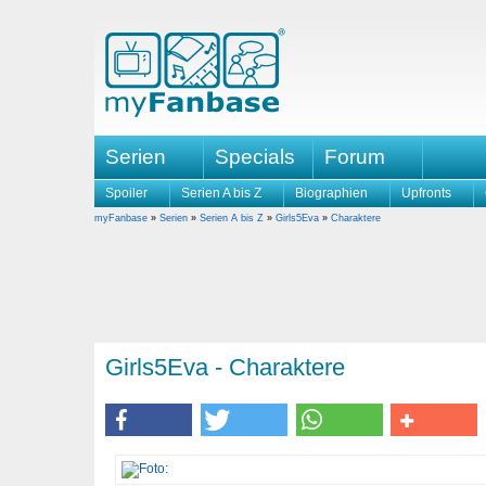
Serien
Specials
Forum
Spoiler
Serien A bis Z
Biographien
Upfronts
myFanbase
»
Serien
»
Serien A bis Z
»
Girls5Eva
»
Charaktere
Girls5Eva - Charaktere