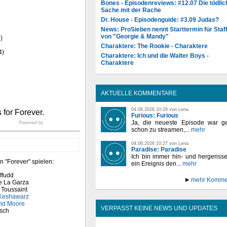
Bones - Episodenreviews: #12.07 Die tödlic
Sache mit der Rache
Dr. House - Episodenguide: #3.09 Judas?
News: ProSieben nennt Starttermin für Staff
von "Georgie & Mandy"
)
Charaktere: The Rookie - Charaktere
4)
Charaktere: Ich und die Walter Boys -
Charaktere
AKTUELLE KOMMENTARE
04.08.2026 10:29 von Lena
Furious: Furious
Ja, die neueste Episode war ge
Powered by
schon zu streamen,...
mehr
04.08.2026 10:27 von Lena
Paradise: Paradise
Ich bin immer hin- und hergeriss
n "Forever" spielen:
ein Ereignis den...
mehr
ffudd
mehr Komme
e La Garza
 Toussaint
Keshawarz
vid Moore
VERPASST KEINE NEWS UND UPDATES
rsch