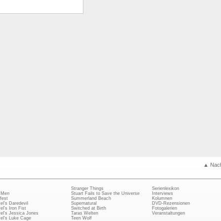
▲ Nac
Stranger Things
Serienlexikon
 Men
Stuart Fails to Save the Universe
Interviews
fest
Summerland Beach
Kolumnen
el's Daredevil
Supernatural
DVD-Rezensionen
el's Iron Fist
Switched at Birth
Fotogalerien
el's Jessica Jones
Taras Welten
Veranstaltungen
el's Luke Cage
Teen Wolf