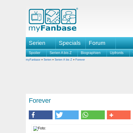
Serien
Specials
Forum
Spoiler
Serien A bis Z
Biographien
Upfronts
myFanbase
»
Serien
»
Serien A bis Z
»
Forever
Forever