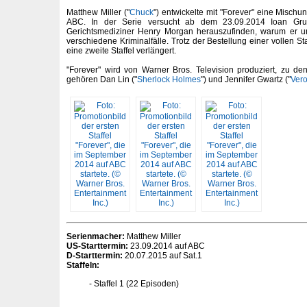
Matthew Miller ("
Chuck
") entwickelte mit "Forever" eine Misch
ABC. In der Serie versucht ab dem 23.09.2014 Ioan Gruf
Gerichtsmediziner Henry Morgan herauszufinden, warum er uns
verschiedene Kriminalfälle. Trotz der Bestellung einer vollen Sta
eine zweite Staffel verlängert.
"Forever" wird von Warner Bros. Television produziert, zu d
gehören Dan Lin ("
Sherlock Holmes
") und Jennifer Gwartz ("
Vero
Serienmacher:
Matthew Miller
US-Starttermin:
23.09.2014 auf ABC
D-Starttermin:
20.07.2015 auf Sat.1
Staffeln:
Staffel 1 (22 Episoden)