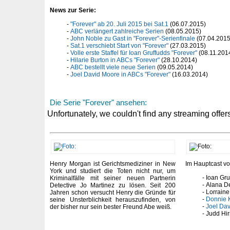
News zur Serie:
"Forever" ab 20. Juli 2015 bei Sat.1
(06.07.2015)
ABC verlängert zahlreiche Serien
(08.05.2015)
John Noble zu Gast in "Forever"-Serienfinale
(07.04.2015
Sat.1 verschiebt Start von "Forever"
(27.03.2015)
Volle erste Staffel für Ioan Gruffudds "Forever"
(08.11.201
Hilarie Burton in ABCs "Forever"
(28.10.2014)
ABC bestellt viele neue Serien
(09.05.2014)
Joel David Moore in ABCs "Forever"
(16.03.2014)
Die Serie "Forever" ansehen:
Henry Morgan ist Gerichtsmediziner in New
Im Hauptcast vo
York und studiert die Toten nicht nur, um
Ioan Gru
Kriminalfälle mit seiner neuen Partnerin
Alana D
Detective Jo Martinez zu lösen. Seit 200
Lorraine
Jahren schon versucht Henry die Gründe für
Donnie 
seine Unsterblichkeit herauszufinden, von
Joel Da
der bisher nur sein bester Freund Abe weiß.
Judd Hi