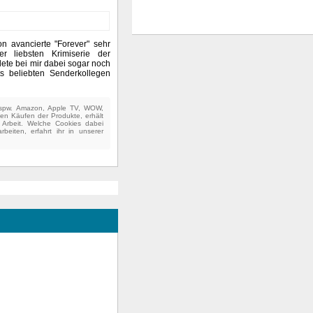
on avancierte "Forever" sehr
r liebsten Krimiserie der
ete bei mir dabei sogar noch
ts beliebten Senderkollegen
(bspw. Amazon, Apple TV, WOW,
ten Käufen der Produkte, erhält
e Arbeit. Welche Cookies dabei
beiten, erfahrt ihr in unserer