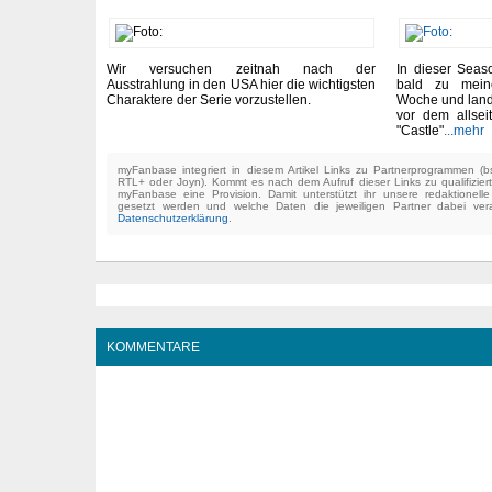
Wir versuchen zeitnah nach der
In dieser Seas
Ausstrahlung in den USA hier die wichtigsten
bald zu meine
Charaktere der Serie vorzustellen.
Woche und land
vor dem allsei
"Castle"
...mehr
myFanbase integriert in diesem Artikel Links zu Partnerprogrammen 
RTL+ oder Joyn). Kommt es nach dem Aufruf dieser Links zu qualifizier
myFanbase eine Provision. Damit unterstützt ihr unsere redaktionell
gesetzt werden und welche Daten die jeweiligen Partner dabei verar
Datenschutzerklärung
.
KOMMENTARE