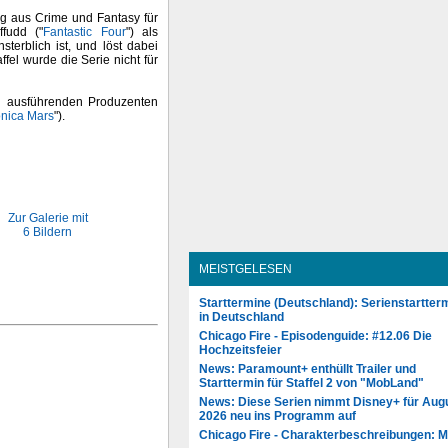
ung aus Crime und Fantasy für
fudd ("
Fantastic Four
") als
terblich ist, und löst dabei
ffel wurde die Serie nicht für
en ausführenden Produzenten
nica Mars
").
Zur Galerie mit
6 Bildern
MEISTGELESEN
Starttermine (Deutschland): Serienstartter
in Deutschland
Chicago Fire - Episodenguide: #12.06 Die
Hochzeitsfeier
News: Paramount+ enthüllt Trailer und
Starttermin für Staffel 2 von "MobLand"
News: Diese Serien nimmt Disney+ für Aug
2026 neu ins Programm auf
Chicago Fire - Charakterbeschreibungen: 