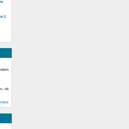
he
el 2
stern
en, ob
ntare