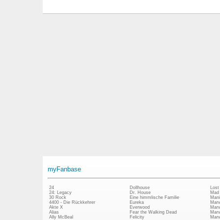
myFanbase
24
Dollhouse
Lost
24: Legacy
Dr. House
Mad
30 Rock
Eine himmlische Familie
Mani
4400 - Die Rückkehrer
Eureka
Marv
Akte X
Everwood
Marv
Alias
Fear the Walking Dead
Marv
Ally McBeal
Felicity
Marv