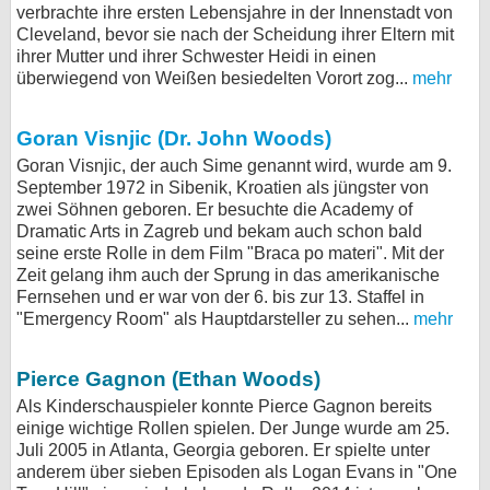
verbrachte ihre ersten Lebensjahre in der Innenstadt von
bei X
Cleveland, bevor sie nach der Scheidung ihrer Eltern mit
ihrer Mutter und ihrer Schwester Heidi in einen
bei Facebook
überwiegend von Weißen besiedelten Vorort zog...
mehr
Goran Visnjic (Dr. John Woods)
Kontakt
Goran Visnjic, der auch Sime genannt wird, wurde am 9.
September 1972 in Sibenik, Kroatien als jüngster von
Nutzungsbedingungen
zwei Söhnen geboren. Er besuchte die Academy of
Dramatic Arts in Zagreb und bekam auch schon bald
Datenschutz
seine erste Rolle in dem Film "Braca po materi". Mit der
Zeit gelang ihm auch der Sprung in das amerikanische
Cookie-Einstellungen
Fernsehen und er war von der 6. bis zur 13. Staffel in
"Emergency Room" als Hauptdarsteller zu sehen...
mehr
Impressum
Desktop-Ansicht
Pierce Gagnon (Ethan Woods)
myFanbase
Als Kinderschauspieler konnte Pierce Gagnon bereits
einige wichtige Rollen spielen. Der Junge wurde am 25.
Juli 2005 in Atlanta, Georgia geboren. Er spielte unter
anderem über sieben Episoden als Logan Evans in "One