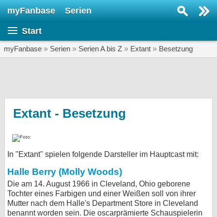
myFanbase
Serien
Serie suchen...
Start
Home
SERIEN
myFanbase
»
Serien
»
Serien A bis Z
»
Extant
»
Besetzung
Serien
Kolumnen
Interviews
Extant - Besetzung
Veranstaltungen
KULTUR
In "Extant" spielen folgende Darsteller im Hauptcast mit:
Specials
Halle Berry (Molly Woods)
SERVICE
Die am 14. August 1966 in Cleveland, Ohio geborene
Gewinnspiele
Tochter eines Farbigen und einer Weißen soll von ihrer
Mutter nach dem Halle's Department Store in Cleveland
Forum
benannt worden sein. Die oscarprämierte Schauspielerin