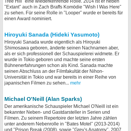
Tree Hill" eine wiederkehrende Rolle. 2014 ist er neben
"Extant" auch in Zach Braffs Komödie "Wish I Was Here"
zu sehen. Für seine Rolle in "Looper" wurde er bereits für
einen Award nominiert.
Hiroyuki Sanada (Hideki Yasumoto)
Hiroyuki Sanada wurde eigentlich als Hiroyuki
Shimosawa geboren, änderte seinen Nachnamen aber,
als er sich professionell der Schauspielerei widmete. Er
wurde in Tokio geboren und machte seine ersten
Bühnenerfahrungen schon als Kind. Sanada machte
seinen Abschluss an der Filmfakultät der Nihon-
Universität in Tokio und war bereits in einer Reihe von
japanischen Filmen zu sehen...
mehr
Michael O'Neill (Alan Sparks)
Der amerikanische Schauspieler Michael O'Neill ist ein
bekannter Neben- und Gastdarsteller in Serien und
Filmen. Zu seinem Repertoire der letzten Jahre zählen
unter anderem Nebenrolle in "Bates Motel" (2013-2014)
und "Prison Break (2008), sowie "Grey's Anatomy". 2007