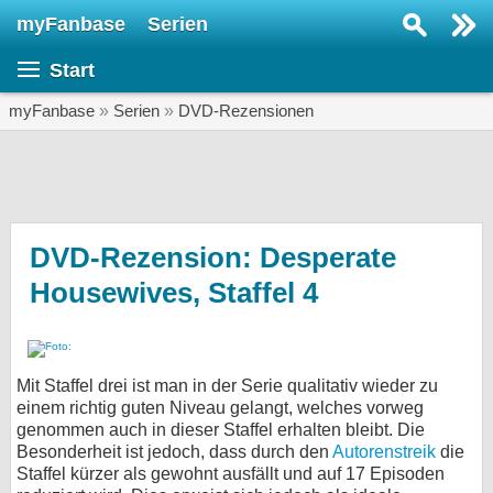
myFanbase
Serien
Serie suchen...
Start
Home
SERIEN
myFanbase
»
Serien
»
DVD-Rezensionen
Serien
Kolumnen
Interviews
DVD-Rezension: Desperate
Housewives, Staffel 4
Veranstaltungen
KULTUR
Specials
Mit Staffel drei ist man in der Serie qualitativ wieder zu
SERVICE
einem richtig guten Niveau gelangt, welches vorweg
Gewinnspiele
genommen auch in dieser Staffel erhalten bleibt. Die
Besonderheit ist jedoch, dass durch den
Autorenstreik
die
Staffel kürzer als gewohnt ausfällt und auf 17 Episoden
Forum