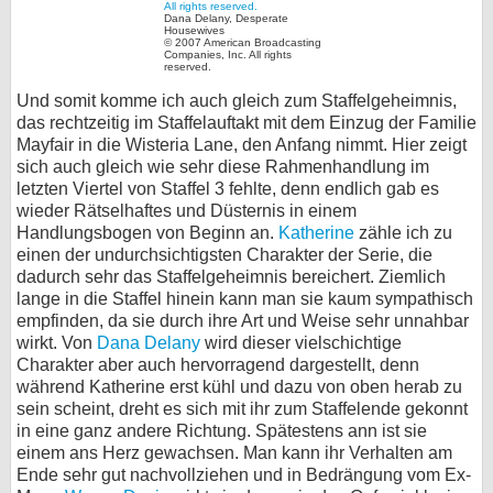
Dana Delany, Desperate
Housewives
© 2007 American Broadcasting
Companies, Inc. All rights
reserved.
Und somit komme ich auch gleich zum Staffelgeheimnis,
das rechtzeitig im Staffelauftakt mit dem Einzug der Familie
Mayfair in die Wisteria Lane, den Anfang nimmt. Hier zeigt
sich auch gleich wie sehr diese Rahmenhandlung im
letzten Viertel von Staffel 3 fehlte, denn endlich gab es
wieder Rätselhaftes und Düsternis in einem
Handlungsbogen von Beginn an.
Katherine
zähle ich zu
einen der undurchsichtigsten Charakter der Serie, die
dadurch sehr das Staffelgeheimnis bereichert. Ziemlich
lange in die Staffel hinein kann man sie kaum sympathisch
empfinden, da sie durch ihre Art und Weise sehr unnahbar
wirkt. Von
Dana Delany
wird dieser vielschichtige
Charakter aber auch hervorragend dargestellt, denn
während Katherine erst kühl und dazu von oben herab zu
sein scheint, dreht es sich mit ihr zum Staffelende gekonnt
in eine ganz andere Richtung. Spätestens ann ist sie
einem ans Herz gewachsen. Man kann ihr Verhalten am
Ende sehr gut nachvollziehen und in Bedrängung vom Ex-