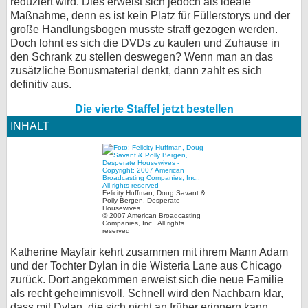
reduziert wird. Dies erweist sich jedoch als ideale
Maßnahme, denn es ist kein Platz für Füllerstorys und der
bei X
große Handlungsbogen musste straff gezogen werden.
Doch lohnt es sich die DVDs zu kaufen und Zuhause in
bei Facebook
den Schrank zu stellen deswegen? Wenn man an das
zusätzliche Bonusmaterial denkt, dann zahlt es sich
definitiv aus.
Kontakt
Die vierte Staffel jetzt bestellen
Nutzungsbedingungen
INHALT
Datenschutz
Cookie-Einstellungen
Felicity Huffman, Doug Savant &
Polly Bergen, Desperate
Housewives
Impressum
© 2007 American Broadcasting
Companies, Inc.. All rights
reserved
Desktop-Ansicht
Katherine Mayfair kehrt zusammen mit ihrem Mann Adam
myFanbase
und der Tochter Dylan in die Wisteria Lane aus Chicago
zurück. Dort angekommen erweist sich die neue Familie
als recht geheimnisvoll. Schnell wird den Nachbarn klar,
dass mit Dylan, die sich nicht an früher erinnern kann,