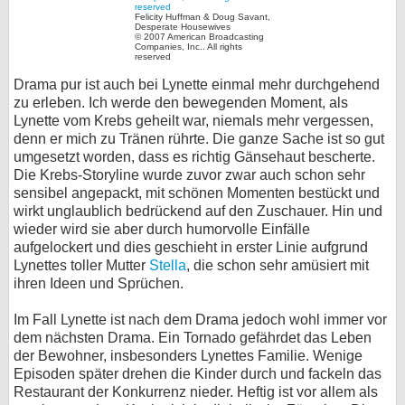
Felicity Huffman & Doug Savant,
Desperate Housewives
© 2007 American Broadcasting
Companies, Inc.. All rights
reserved
Drama pur ist auch bei Lynette einmal mehr durchgehend
zu erleben. Ich werde den bewegenden Moment, als
Lynette vom Krebs geheilt war, niemals mehr vergessen,
denn er mich zu Tränen rührte. Die ganze Sache ist so gut
umgesetzt worden, dass es richtig Gänsehaut bescherte.
Die Krebs-Storyline wurde zuvor zwar auch schon sehr
sensibel angepackt, mit schönen Momenten bestückt und
wirkt unglaublich bedrückend auf den Zuschauer. Hin und
wieder wird sie aber durch humorvolle Einfälle
aufgelockert und dies geschieht in erster Linie aufgrund
Lynettes toller Mutter
Stella
, die schon sehr amüsiert mit
ihren Ideen und Sprüchen.
Im Fall Lynette ist nach dem Drama jedoch wohl immer vor
dem nächsten Drama. Ein Tornado gefährdet das Leben
der Bewohner, insbesonders Lynettes Familie. Wenige
Episoden später drehen die Kinder durch und fackeln das
Restaurant der Konkurrenz nieder. Heftig ist vor allem als