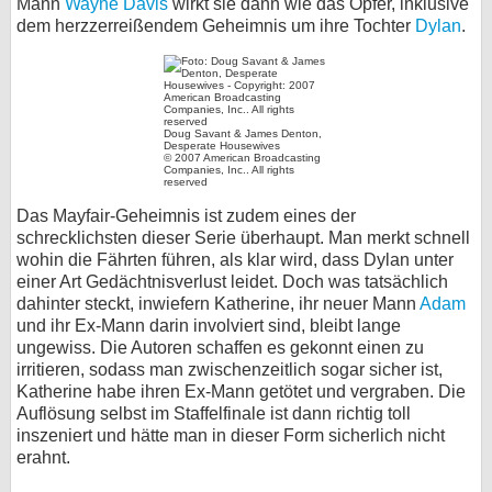
Mann
Wayne Davis
wirkt sie dann wie das Opfer, inklusive
dem herzzerreißendem Geheimnis um ihre Tochter
Dylan
.
Doug Savant & James Denton,
Desperate Housewives
© 2007 American Broadcasting
Companies, Inc.. All rights
reserved
Das Mayfair-Geheimnis ist zudem eines der
schrecklichsten dieser Serie überhaupt. Man merkt schnell
wohin die Fährten führen, als klar wird, dass Dylan unter
einer Art Gedächtnisverlust leidet. Doch was tatsächlich
dahinter steckt, inwiefern Katherine, ihr neuer Mann
Adam
und ihr Ex-Mann darin involviert sind, bleibt lange
ungewiss. Die Autoren schaffen es gekonnt einen zu
irritieren, sodass man zwischenzeitlich sogar sicher ist,
Katherine habe ihren Ex-Mann getötet und vergraben. Die
Auflösung selbst im Staffelfinale ist dann richtig toll
inszeniert und hätte man in dieser Form sicherlich nicht
erahnt.