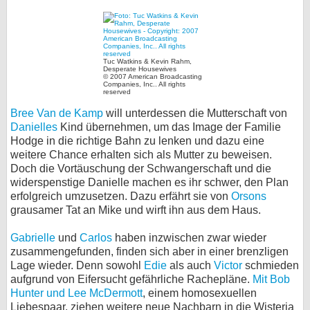
Tuc Watkins & Kevin Rahm,
Desperate Housewives
© 2007 American Broadcasting
Companies, Inc.. All rights
reserved
Bree Van de Kamp
will unterdessen die Mutterschaft von
Danielles
Kind übernehmen, um das Image der Familie
Hodge in die richtige Bahn zu lenken und dazu eine
weitere Chance erhalten sich als Mutter zu beweisen.
Doch die Vortäuschung der Schwangerschaft und die
widerspenstige Danielle machen es ihr schwer, den Plan
erfolgreich umzusetzen. Dazu erfährt sie von
Orsons
grausamer Tat an Mike und wirft ihn aus dem Haus.
Gabrielle
und
Carlos
haben inzwischen zwar wieder
zusammengefunden, finden sich aber in einer brenzligen
Lage wieder. Denn sowohl
Edie
als auch
Victor
schmieden
aufgrund von Eifersucht gefährliche Rachepläne.
Mit Bob
Hunter und Lee McDermott
, einem homosexuellen
Liebespaar, ziehen weitere neue Nachbarn in die Wisteria