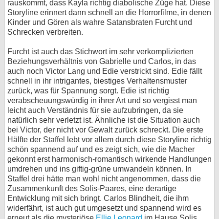
rauskommt, dass Kayla richtig diabolische Züge hat. Diese
Storyline erinnert dann schnell an die Horrorfilme, in denen
Kinder und Gören als wahre Satansbraten Furcht und
Schrecken verbreiten.
Furcht ist auch das Stichwort im sehr verkomplizierten
Beziehungsverhältnis von Gabrielle und Carlos, in das
auch noch Victor Lang und Edie verstrickt sind. Edie fällt
schnell in ihr intrigantes, biestiges Verhaltensmuster
zurück, was für Spannung sorgt. Edie ist richtig
verabscheuungswürdig in ihrer Art und so vergisst man
leicht auch Verständnis für sie aufzubringen, da sie
natürlich sehr verletzt ist. Ähnliche ist die Situation auch
bei Victor, der nicht vor Gewalt zurück schreckt. Die erste
Hälfte der Staffel lebt vor allem durch diese Storyline richtig
schön spannend auf und es zeigt sich, wie die Macher
gekonnt erst harmonisch-romantisch wirkende Handlungen
umdrehen und ins giftig-grüne umwandeln können. In
Staffel drei hätte man wohl nicht angenommen, dass die
Zusammenkunft des Solis-Paares, eine derartige
Entwicklung mit sich bringt. Carlos Blindheit, die ihm
widerfährt, ist auch gut umgesetzt und spannend wird es
erneut als die mysteriöse
Ellie Leonard
im Hause Solis