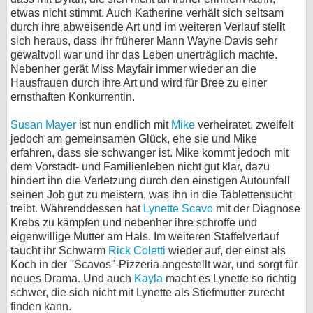
etwas nicht stimmt. Auch Katherine verhält sich seltsam
durch ihre abweisende Art und im weiteren Verlauf stellt
sich heraus, dass ihr früherer Mann Wayne Davis sehr
gewaltvoll war und ihr das Leben unerträglich machte.
Nebenher gerät Miss Mayfair immer wieder an die
Hausfrauen durch ihre Art und wird für Bree zu einer
ernsthaften Konkurrentin.
Susan Mayer
ist nun endlich mit
Mike
verheiratet, zweifelt
jedoch am gemeinsamen Glück, ehe sie und Mike
erfahren, dass sie schwanger ist. Mike kommt jedoch mit
dem Vorstadt- und Familienleben nicht gut klar, dazu
hindert ihn die Verletzung durch den einstigen Autounfall
seinen Job gut zu meistern, was ihn in die Tablettensucht
treibt. Währenddessen hat
Lynette Scavo
mit der Diagnose
Krebs zu kämpfen und nebenher ihre schroffe und
eigenwillige Mutter am Hals. Im weiteren Staffelverlauf
taucht ihr Schwarm
Rick Coletti
wieder auf, der einst als
Koch in der "Scavos"-Pizzeria angestellt war, und sorgt für
neues Drama. Und auch
Kayla
macht es Lynette so richtig
schwer, die sich nicht mit Lynette als Stiefmutter zurecht
finden kann.