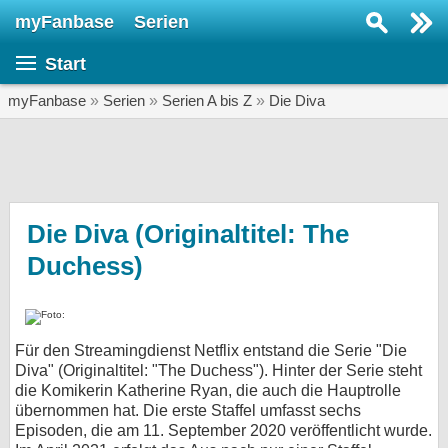
myFanbase
Serien
Serie suchen...
Start
Home
SERIEN
myFanbase
»
Serien
»
Serien A bis Z
»
Die Diva
Serien
Kolumnen
Interviews
Die Diva (Originaltitel: The
Duchess)
Veranstaltungen
KULTUR
Specials
Für den Streamingdienst Netflix entstand die Serie "Die
SERVICE
Diva" (Originaltitel: "The Duchess"). Hinter der Serie steht
Gewinnspiele
die Komikerin Katherine Ryan, die auch die Hauptrolle
übernommen hat. Die erste Staffel umfasst sechs
Episoden, die am 11. September 2020 veröffentlicht wurde.
Forum