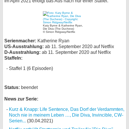
Im April 2021 erfolgt das Aus nach nur einer Staffel.
bei X
bei Facebook
Katy Byrne & Katherine Ryan,
Die Diva (The Duchess)
© Simon Ridgway/Netflix
Kontakt
Serienmacher:
Katherine Ryan
US-Ausstrahlung:
ab 11. September 2020 auf Netflix
Nutzungsbedingungen
D-Ausstrahlung:
ab 11. September 2020 auf Netflix
Staffeln:
Datenschutz
Staffel 1 (6 Episoden)
Cookie-Einstellungen
Status:
beendet
Impressum
Desktop-Ansicht
News zur Serie:
myFanbase
Kurz & Knapp: Life Sentence, Das Dorf der Verdammten,
Noch nie in meinem Leben …, Die Diva, Invincible, CW-
Serien...
(30.04.2021)