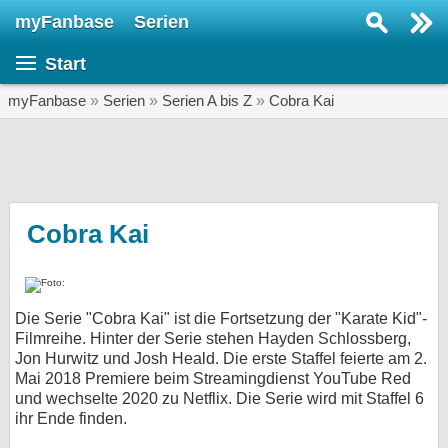
myFanbase
Serien
Serie suchen...
Start
Home
SERIEN
myFanbase
»
Serien
»
Serien A bis Z
»
Cobra Kai
Serien
Kolumnen
Interviews
Cobra Kai
Veranstaltungen
KULTUR
Die Serie "Cobra Kai" ist die Fortsetzung der "Karate Kid"-
Specials
Filmreihe. Hinter der Serie stehen Hayden Schlossberg,
Jon Hurwitz und Josh Heald. Die erste Staffel feierte am 2.
SERVICE
Mai 2018 Premiere beim Streamingdienst YouTube Red
Gewinnspiele
und wechselte 2020 zu Netflix. Die Serie wird mit Staffel 6
ihr Ende finden.
Forum