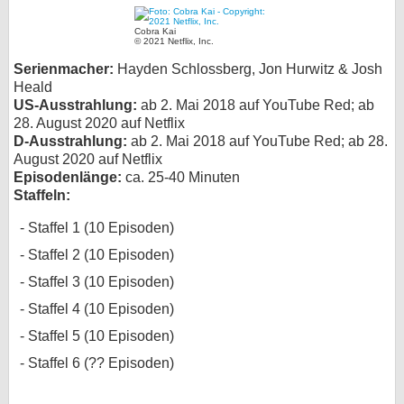
bei X
Cobra Kai
© 2021 Netflix, Inc.
bei Facebook
Serienmacher:
Hayden Schlossberg, Jon Hurwitz & Josh
Heald
US-Ausstrahlung:
ab 2. Mai 2018 auf YouTube Red; ab
Kontakt
28. August 2020 auf Netflix
D-Ausstrahlung:
ab 2. Mai 2018 auf YouTube Red; ab 28.
August 2020 auf Netflix
Nutzungsbedingungen
Episodenlänge:
ca. 25-40 Minuten
Staffeln:
Datenschutz
Staffel 1 (10 Episoden)
Cookie-Einstellungen
Staffel 2 (10 Episoden)
Impressum
Staffel 3 (10 Episoden)
Staffel 4 (10 Episoden)
Desktop-Ansicht
myFanbase
Staffel 5 (10 Episoden)
Staffel 6 (?? Episoden)